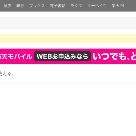
証券
銀行
ブックス
電子書籍
ラクマ
リーベイツ
楽天24
使える。