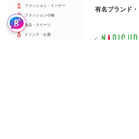
ファッション・インナー
有名ブランド・
ファッション小物
Rakuten AIで探す
食品・スイーツ
ドリンク・お酒
日用雑貨・キッチン用品
コスメ・健康・医薬品
キッズ・ベビー・玩具
家電・TV・カメラ
PC・スマホ・通信
スポーツ・ゴルフ
車・バイク
インテリア・寝具・収納
ペット・花・DIY工具
サービス・リフォーム