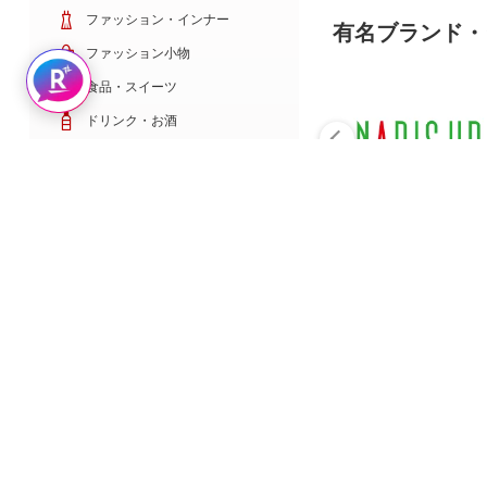
ファッション・インナー
有名ブランド・
ファッション小物
Rakuten AIで探す
食品・スイーツ
ドリンク・お酒
日用雑貨・キッチン用品
コスメ・健康・医薬品
キッズ・ベビー・玩具
家電・TV・カメラ
PC・スマホ・通信
スポーツ・ゴルフ
車・バイク
インテリア・寝具・収納
ペット・花・DIY工具
サービス・リフォーム