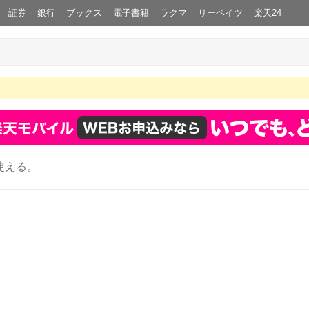
証券
銀行
ブックス
電子書籍
ラクマ
リーベイツ
楽天24
使える。