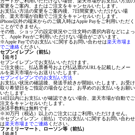
カードがご利用いただけない場合、楽天市場がお支払い方法の
変更をご案内、またはご注文をキャンセルいたします。
お支払い方法の変更をご案内後、7日間変更いただけない場
合、楽天市場が自動でご注文をキャンセルいたします。
iPhone以外の端末からのご購入時はApple Payをご利用いただく
ことができません。
その他、ショップの設定状況やご注文時の選択内容などによっ
て、Apple Payがご利用いただけない場合がございます。
※Apple Payでのお支払いに関するお問い合わせは
楽天市場ま
でご連絡
ください。
セブンイレブン（前払）
【備考】
セブンイレブンでお支払いいただけます。
ご注文後に、払込票番号および払込票のURLを記載したメー
ルを楽天市場からお送りいたします。
セブンイレブンでのお支払い方法
お支払い状況の確認後、発送手続きが開始いたします。お受け
取り希望日をご指定の場合などは、お早めのお支払いをお願い
いたします。
14日以内にお支払いが確認できない場合、楽天市場が自動でご
注文をキャンセルいたします。
決済手数料は無料です。
※30万円（税込）以上のご注文にはご利用いただけません。
※セブンイレブン（前払）でのお支払いに関するお問い合わせ
は
楽天市場までご連絡
ください。
ファミリーマート、ローソン等（前払）
【備考】