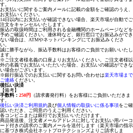
す。
お支払いに関するご案内メールに記載の金額をご確認のうえ、
お支払いください。
14日以内にお支払いが確認できない場合、楽天市場が自動でご
注文をキャンセルいたします。
振込の取扱時間はご利用される金融機関のホームページなどを
予めご確認ください。連休時など、銀行窓口でお振込みができ
ない場合は、ATMやネットバンキングにてお振込みくださ
い。
誠に勝手ながら、振込手数料はお客様のご負担でお願いいたし
ます。
※ご注文者様名義の口座よりお支払いください。ご注文者様以
外の名義でお支払いいただいた場合、お支払いの確認ができな
い場合がございます。
※銀行振込でのお支払いに関するお問い合わせは
楽天市場まで
ご連絡
ください。
後払い決済
【備考】
手数料：
250円
（請求書発行料）をお客様にご負担いただきま
す。
後払い決済ご利用規約
及び
個人情報の取扱いに係る事項
をご確
認いただき、ご同意のうえご利用ください。
各コンビニまたは銀行でお支払いいただけます。
商品発送後、注文者メールアドレスに対してお支払い用バーコ
ード付きの請求のご案内メールを送付します（楽天市場の指示
に基づき株式会社ネットプロテクションズよりご請求しま