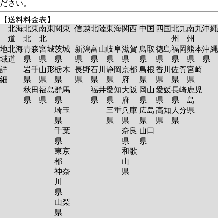
ださい。
【送料料金表】
北海
北東
南東
関東
信越
北陸
東海
関西
中国
四国
北九
南九
沖縄
道
北
北
州
州
地
北海
青森
宮城
茨城
新潟
富山
岐阜
滋賀
鳥取
徳島
福岡
熊本
沖縄
域
道
県
県
県
県
県
県
県
県
県
県
県
県
詳
岩手
山形
栃木
長野
石川
静岡
京都
島根
香川
佐賀
宮崎
細
県
県
県
県
県
県
府
県
県
県
県
秋田
福島
群馬
福井
愛知
大阪
岡山
愛媛
長崎
鹿児
県
県
県
県
県
府
県
県
県
島
埼玉
三重
兵庫
広島
高知
大分
県
県
県
県
県
県
県
千葉
奈良
山口
県
県
県
東京
和歌
都
山
神奈
県
川
県
山梨
県