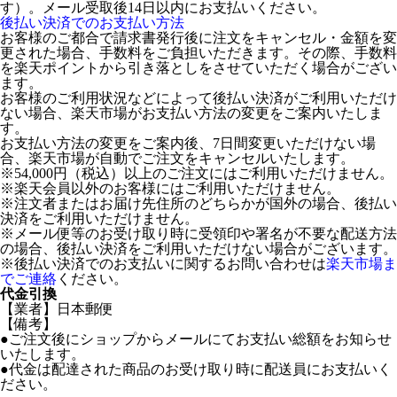
す）。メール受取後14日以内にお支払いください。
後払い決済でのお支払い方法
お客様のご都合で請求書発行後に注文をキャンセル・金額を変
更された場合、手数料をご負担いただきます。その際、手数料
を楽天ポイントから引き落としをさせていただく場合がござい
ます。
お客様のご利用状況などによって後払い決済がご利用いただけ
ない場合、楽天市場がお支払い方法の変更をご案内いたしま
す。
お支払い方法の変更をご案内後、7日間変更いただけない場
合、楽天市場が自動でご注文をキャンセルいたします。
※54,000円（税込）以上のご注文にはご利用いただけません。
※楽天会員以外のお客様にはご利用いただけません。
※注文者またはお届け先住所のどちらかが国外の場合、後払い
決済をご利用いただけません。
※メール便等のお受け取り時に受領印や署名が不要な配送方法
の場合、後払い決済をご利用いただけない場合がございます。
※後払い決済でのお支払いに関するお問い合わせは
楽天市場ま
でご連絡
ください。
代金引換
【業者】日本郵便
【備考】
●ご注文後にショップからメールにてお支払い総額をお知らせ
いたします。
●代金は配達された商品のお受け取り時に配送員にお支払いく
ださい。