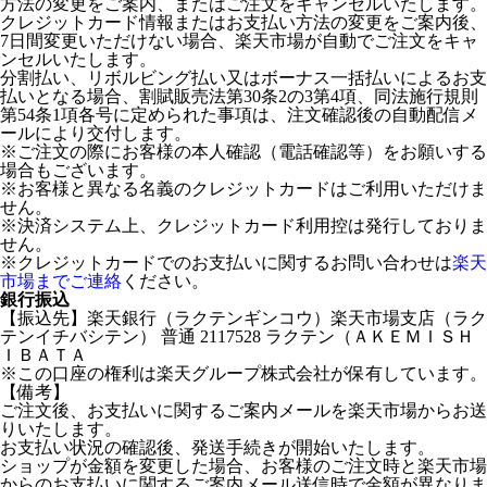
方法の変更をご案内、またはご注文をキャンセルいたします。
クレジットカード情報またはお支払い方法の変更をご案内後、
7日間変更いただけない場合、楽天市場が自動でご注文をキャ
ンセルいたします。
分割払い、リボルビング払い又はボーナス一括払いによるお支
払いとなる場合、割賦販売法第30条2の3第4項、同法施行規則
第54条1項各号に定められた事項は、注文確認後の自動配信メ
ールにより交付します。
※ご注文の際にお客様の本人確認（電話確認等）をお願いする
場合もございます。
※お客様と異なる名義のクレジットカードはご利用いただけま
せん。
※決済システム上、クレジットカード利用控は発行しておりま
せん。
※クレジットカードでのお支払いに関するお問い合わせは
楽天
市場までご連絡
ください。
銀行振込
【振込先】楽天銀行（ラクテンギンコウ）楽天市場支店（ラク
テンイチバシテン） 普通 2117528 ラクテン（ＡＫＥＭＩＳＨ
ＩＢＡＴＡ
※この口座の権利は楽天グループ株式会社が保有しています。
【備考】
ご注文後、お支払いに関するご案内メールを楽天市場からお送
りいたします。
お支払い状況の確認後、発送手続きが開始いたします。
ショップが金額を変更した場合、お客様のご注文時と楽天市場
からのお支払いに関するご案内メール送信時で金額が異なりま