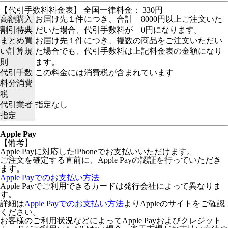
【代引手数料料金表】 全国一律料金： 330円
高額購入
お届け先１件につき、合計 8000円以上ご注文いた
割引特典
だいた場合、代引手数料が 0円になります。
まとめ買
お届け先１件につき、複数の商品をご注文いただい
い計算規
た場合でも、代引手数料は上記料金表の金額になり
則
ます。
代引手数
この料金には消費税が含まれています
料分消費
税
代引業者
指定なし
指定
Apple Pay
【備考】
Apple Payに対応したiPhoneでお支払いいただけます。
ご注文を確定する直前に、Apple Payの認証を行っていただき
ます。
Apple Payでのお支払い方法
Apple Payでご利用できるカードは発行会社によって異なりま
す。
詳細は
Apple Payでのお支払い方法
よりAppleのサイトをご確認
ください。
お客様のご利用状況などによってApple Payおよびクレジット