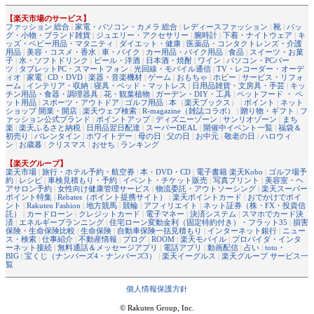
【楽天市場のサービス】
ファッション 総合
|
家電・パソコン・カメラ 総合
|
レディースファッション
|
靴
|
バッ
グ・小物・ブランド雑貨
|
ジュエリー・アクセサリー
|
腕時計
|
下着・ナイトウェア
|
キ
ッズ・ベビー用品・マタニティ
|
ダイエット・健康
|
医薬品・コンタクトレンズ・介護
用品
|
美容・コスメ・香水
|
車・バイク
|
カー用品・バイク用品
|
食品
|
スイーツ・お菓
子
|
水・ソフトドリンク
|
ビール・洋酒
|
日本酒・焼酎
|
ワイン
|
パソコン・PCパー
ツ
|
タブレットPC・スマートフォン
|
光回線・モバイル通信
|
TV・レコーダー・オーデ
ィオ
|
家電
|
CD・DVD
|
楽器・音楽機材
|
ゲーム
|
おもちゃ
|
ホビー
|
サービス・リフォ
ーム
|
インテリア・収納
|
寝具・ベッド・マットレス
|
日用品雑貨・文房具・手芸
|
キッ
チン用品・食器・調理器具
|
花・観葉植物
|
ガーデン・DIY・工具
|
ペットフード ・ ペ
ット用品
|
スポーツ・アウトドア
|
ゴルフ用品
|
本
（
楽天ブックス
） |
ポイント
|
ネット
ショップ 開業・開店
|
楽天ウェブ検索
|
R-magazine（雑誌コラボ）
|
贈り物・ギフト
|
フ
ァッション公式ブランド
|
ポイントアップ
|
ディズニーゾーン
|
サンリオゾーン
|
まち
楽
|
楽天ふるさと納税
|
日用品翌日配達
|
スーパーDEAL
|
開催中イベント一覧
|
福袋＆
初売り
|
バレンタイン
|
ホワイトデー
|
母の日
|
父の日
|
お中元
|
敬老の日
|
ハロウィ
ン
|
お歳暮
|
クリスマス
|
おせち
|
ランキング
【楽天グループ】
楽天市場
|
旅行・ホテル予約・航空券
|
本・DVD・CD
|
電子書籍 楽天Kobo
|
ゴルフ場予
約
|
レシピ
|
車検見積もり・予約
|
イベント・チケット販売
|
写真プリント
|
美容室・ヘ
アサロン予約
|
女性向け健康管理サービス
|
物流委託・アウトソーシング
|
楽天スーパー
ポイント特集
|
Rebates（ポイント提携サイト）
|
楽天ポイントカード
|
おでかけでポイ
ント
|
Rakuten Fashion
|
地方競馬
|
競輪
|
アフィリエイト
|
ネット証券（株・FX・投資信
託）
|
カードローン
|
クレジットカード
|
電子マネー
|
決済システム
|
スマホでカード決
済
|
エネルギープランニング
|
住宅ローン変動金利（固定特約付き）・フラット35
|
損害
保険・生命保険比較
|
生命保険
|
自動車保険一括見積もり
|
インターネット銀行
|
ニュー
ス・検索
|
仕事紹介
|
不動産情報
|
ブログ
|
ROOM
|
楽天モバイル
|
プロバイダ・インタ
ーネット接続
|
無料通話＆メッセージアプリ
|
電話アプリ
|
動画配信
|
占い
|
toto・
BIG
|
宝くじ（ナンバーズ4・ナンバーズ3）
|
楽天イーグルス
|
楽天グループ サービス一
覧
個人情報保護方針
© Rakuten Group, Inc.