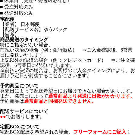
■
休業日（受注・発送対応なし）
■
受注対応のみ
■
発送対応のみ
宅配便
【業者】 日本郵便
【配送サービス名】ゆうパック
【備考】
商品発送のタイミング
特にご指定がない場合、
前払い決済の場合（例：銀行振込） ⇒ご入金確認後、6営業
日に発送いたします。
上記以外の決済の場合（例：クレジットカード） ⇒ご注文確
認後、6営業日に発送いたします。
※前払い決済の場合は、お客様のご入金タイミングにより、お
届け予定日が前後することがございます。
予約商品について
発売日によって配送希望日にお届けできない場合があります。
また、発売日によって
通常商品より発送に日数がかかります。
予約商品は
通常商品と同梱発送できません。
配送サービスについて
●●
でお送りします。
宅配BOXについて
宅配BOX配達を希望される場合、
フリーフォームにご記入
く