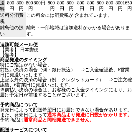
送
800
800
800
800円
800
800
800
800
800
800
800
800
1650
円
円
円
円
円
円
円
円
円
円
円
円
料
送料分消費
この料金には消費税が 含まれています。
税
離島他の扱
離島・一部地域は追加送料がかかる場合がありま
い
す。
追跡可能メール便
【業者】 日本郵便
【備考】
商品発送のタイミング
特にご指定がない場合、
前払い決済の場合（例：銀行振込） ⇒ご入金確認後、6営業
日に発送いたします。
上記以外の決済の場合（例：クレジットカード） ⇒ご注文確
認後、6営業日に発送いたします。
※前払い決済の場合は、お客様のご入金タイミングにより、お
届け予定日が前後することがございます。
予約商品について
発売日によって配送希望日にお届けできない場合があります。
また、発売日によって
通常商品より発送に日数がかかります。
予約商品は
通常商品と同梱発送できません。
配送サービスについて