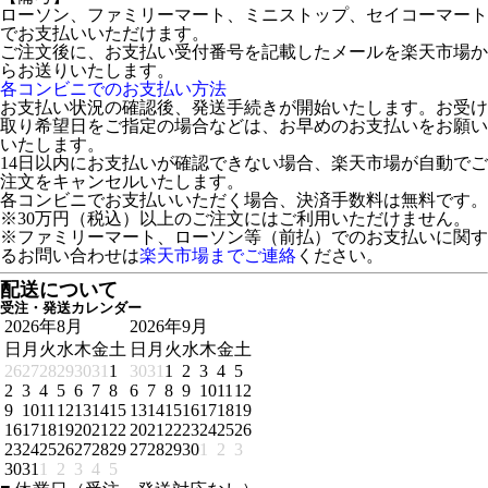
ローソン、ファミリーマート、ミニストップ、セイコーマート
でお支払いいただけます。
ご注文後に、お支払い受付番号を記載したメールを楽天市場か
らお送りいたします。
各コンビニでのお支払い方法
お支払い状況の確認後、発送手続きが開始いたします。お受け
取り希望日をご指定の場合などは、お早めのお支払いをお願い
いたします。
14日以内にお支払いが確認できない場合、楽天市場が自動でご
注文をキャンセルいたします。
各コンビニでお支払いいただく場合、決済手数料は無料です。
※30万円（税込）以上のご注文にはご利用いただけません。
※ファミリーマート、ローソン等（前払）でのお支払いに関す
るお問い合わせは
楽天市場までご連絡
ください。
配送について
受注・発送カレンダー
2026年8月
2026年9月
日
月
火
水
木
金
土
日
月
火
水
木
金
土
26
27
28
29
30
31
1
30
31
1
2
3
4
5
2
3
4
5
6
7
8
6
7
8
9
10
11
12
9
10
11
12
13
14
15
13
14
15
16
17
18
19
16
17
18
19
20
21
22
20
21
22
23
24
25
26
23
24
25
26
27
28
29
27
28
29
30
1
2
3
30
31
1
2
3
4
5