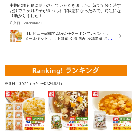
中期の離乳食に使わさせていただきました。茹でて軽く潰す
だけで７ヶ月の子が食べられる状態になったので、時短にな
り助かりました！
注文日：2026/04/21
【レビュー記載で20%OFFクーポンプレゼント!】
ミールキット カット野菜 冷凍 国産 冷凍野菜 お手
軽 簡単 時短調理 ベビーフード 7ヶ月 8ヶ月 アレル
ギー冷凍カット済み 野菜ミックス 離乳食くらべセ
ット（かぼちゃと玉ねぎ3袋、さつまいもと人参3
袋) 200g×6袋
更新日
：
07/27
（07/20〜07/26集計）