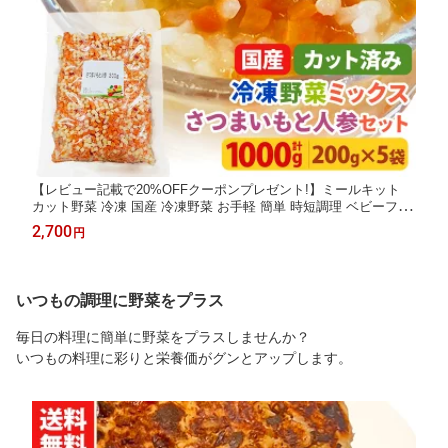
【レビュー記載で20%OFFクーポンプレゼント!】ミールキット
カット野菜 冷凍 国産 冷凍野菜 お手軽 簡単 時短調理 ベビーフー
ド 7ヶ月 8ヶ月 アレルギー冷凍カット済み 野菜ミックス 離乳食
2,700
円
用（さつまいもと人参）セット 200g×5袋
いつもの調理に野菜をプラス
毎日の料理に簡単に野菜をプラスしませんか？
いつもの料理に彩りと栄養価がグンとアップします。