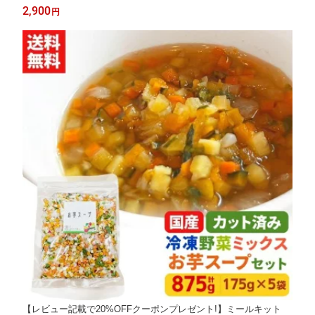
アン 和風 スープ おつゆ きのこ冷凍カット済み 野菜ミックス 根
2,900
円
菜スープ用セット 175g×5袋
【レビュー記載で20%OFFクーポンプレゼント!】ミールキット