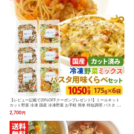
【レビュー記載で20%OFFクーポンプレゼント!】ミールキット
カット野菜 冷凍 国産 冷凍野菜 お手軽 簡単 時短調理 パスタ スパ
ゲッティ スパゲティ冷凍カット済み 野菜ミックス パスタ用味く
2,700
円
らべセット（洋風3袋、和風3袋) 175g×6袋