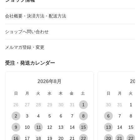
ン用味くらべセット（に
ックス チャーハン用セッ
ス スープ用セット 味く
らラーメン2袋、根菜ラ
ト 味くらべセット 175g
らべセット（根菜2袋、
ーメン2袋、ねぎラーメ
×6袋（中華・和風炒飯3
お芋2袋、トマト2袋) 17
会社概要・決済方法・配送方法
ン2袋） 175g×6袋
袋、洋風炒飯3袋)
5g×6袋
ショップへ問い合わせ
メルマガ登録・変更
受注・発送カレンダー
2026年8月
20
日
月
火
水
木
金
土
日
月
火
26
27
28
29
30
31
1
30
31
1
2
3
4
5
6
7
8
6
7
8
9
10
11
12
13
14
15
13
14
15
16
17
18
19
20
21
22
20
21
22