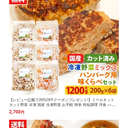
【レビュー記載で20%OFFクーポンプレゼント!】ミールキット
カット野菜 冷凍 国産 冷凍野菜 お手軽 簡単 時短調理 洋食 ハンバ
ーグ冷凍カット済み 野菜ミックス ハンバーグ用セット 味くらべ
2,700
円
セット（洋風3袋、和風3袋) 200g×6袋