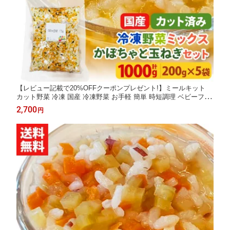
【レビュー記載で20%OFFクーポンプレゼント!】ミールキット
カット野菜 冷凍 国産 冷凍野菜 お手軽 簡単 時短調理 ベビーフー
ド 7ヶ月 8ヶ月 アレルギー冷凍カット済み 野菜ミックス 離乳食
2,700
円
用（かぼちゃと玉ねぎ）セット 200g×5袋