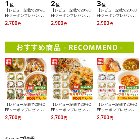
1
2
3
位
位
位
【レビュー記載で20%O
【レビュー記載で20%O
【レビュー記載で20%O
FFクーポンプレゼン
FFクーポンプレゼン
FFクーポンプレゼン
ト!】ミールキット カッ
ト!】ミールキット カッ
ト!】ミールキット カッ
2,700
2,900
2,900
円
円
円
ト野菜 冷凍 国産 冷凍野
ト野菜 冷凍 国産 冷凍野
ト野菜 冷凍 国産 冷凍野
菜 お手軽 簡単 時短調理
菜 お手軽 簡単 時短調理
菜 お手軽 簡単 時短調理
ベビーフード 7ヶ月 8ヶ
らーめん 拉麺冷凍カット
洋食 イタリアン 和風 ス
月 アレルギー冷凍カット
済み 野菜ミックス 根菜
ープ おつゆ きのこ冷凍
済み 野菜ミックス 離乳
ラーメン用セット 175g×
カット済み 野菜ミックス
食くらべセット（かぼち
5袋
根菜スープ用セット 175
ゃと玉ねぎ3袋、さつま
g×5袋
いもと人参3袋) 200g×6
袋
【レビュー記載で20%O
【レビュー記載で20%O
【レビュー記載で20%O
FFクーポンプレゼン
FFクーポンプレゼン
FFクーポンプレゼン
ト!】ミールキット カッ
ト!】ミールキット カッ
ト!】ミールキット カッ
2,700
2,700
2,700
円
円
円
ト野菜 冷凍 国産 冷凍野
ト野菜 冷凍 国産 冷凍野
ト野菜 冷凍 国産 冷凍野
菜 お手軽 簡単 時短調理
菜 お手軽 簡単 時短調理
菜 お手軽 簡単 時短調理
らーめん 拉麺冷凍カット
チャーハン 中華 和食 洋
洋食 イタリアン 和風冷
済み野菜ミックス ラーメ
食冷凍カット済み 野菜ミ
凍カット済み 野菜ミック
ショップ情報