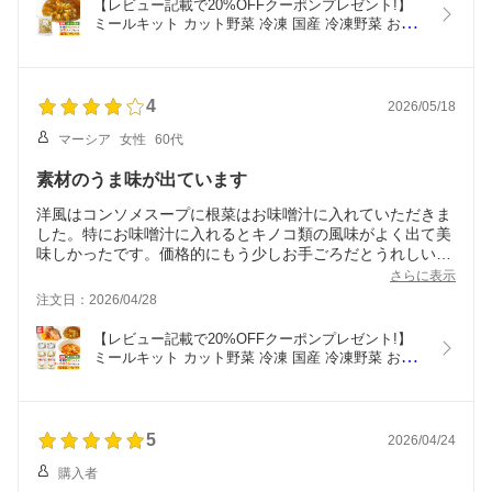
【レビュー記載で20%OFFクーポンプレゼント!】
ミールキット カット野菜 冷凍 国産 冷凍野菜 お手
軽 簡単 時短調理 洋食 イタリアン 和風 スープ おつ
ゆ冷凍カット済み 野菜ミックス お芋スープ用セッ
ト 175g×5袋
4
2026/05/18
マーシア
女性
60代
素材のうま味が出ています
洋風はコンソメスープに根菜はお味噌汁に入れていただきま
した。特にお味噌汁に入れるとキノコ類の風味がよく出て美
味しかったです。価格的にもう少しお手ごろだとうれしいで
すね。継続して購入していきたいと思います。
さらに表示
注文日：2026/04/28
【レビュー記載で20%OFFクーポンプレゼント!】
ミールキット カット野菜 冷凍 国産 冷凍野菜 お手
軽 簡単 時短調理 洋食 イタリアン 和風冷凍カット
済み 野菜ミックス スープ用セット 味くらべセット
（根菜2袋、お芋2袋、トマト2袋)  175g×6袋
5
2026/04/24
購入者