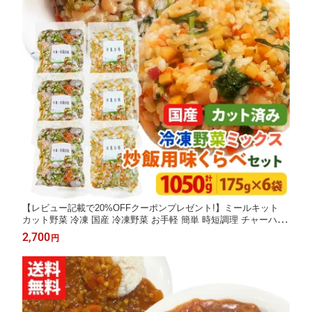
【レビュー記載で20%OFFクーポンプレゼント!】ミールキット
カット野菜 冷凍 国産 冷凍野菜 お手軽 簡単 時短調理 チャーハン
中華 和食 洋食冷凍カット済み 野菜ミックス チャーハン用セット
2,700
円
味くらべセット 175g×6袋（中華・和風炒飯3袋、洋風炒飯3袋)