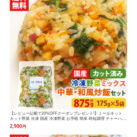
【レビュー記載で20%OFFクーポンプレゼント!】ミールキット
カット野菜 冷凍 国産 冷凍野菜 お手軽 簡単 時短調理 チャーハン
中華 和食冷凍カット済み 野菜ミックス 中華・和風炒飯用セット
2,900
円
175g×5袋