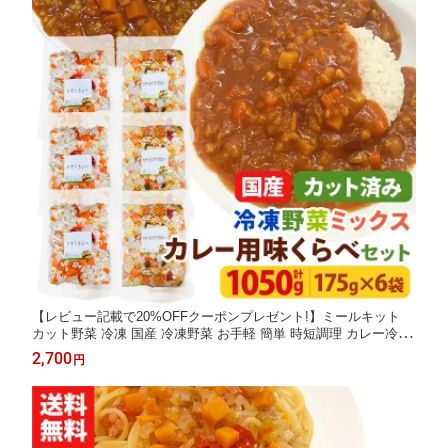
【レビュー記載で20%OFFクーポンプレゼント!】ミールキット
カット野菜 冷凍 国産 冷凍野菜 お手軽 簡単 時短調理 カレー冷凍
カット済み 野菜ミックス カレー用セット 味くらべセット（カボ
2,700
円
チャとサツマイモ3袋、トマト3袋) 175g×6袋