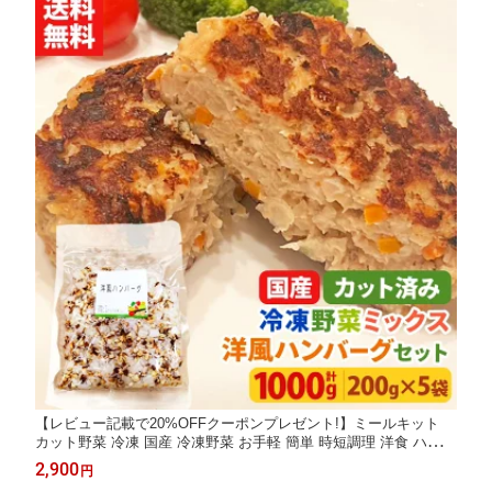
【レビュー記載で20%OFFクーポンプレゼント!】ミールキット
カット野菜 冷凍 国産 冷凍野菜 お手軽 簡単 時短調理 洋食 ハンバ
ーグ冷凍カット済み 野菜ミックス 洋風ハンバーグ用セット 200g
2,900
円
×5袋