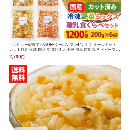
【レビュー記載で20%OFFクーポンプレゼント!】ミールキット
カット野菜 冷凍 国産 冷凍野菜 お手軽 簡単 時短調理 ベビーフー
ド 7ヶ月 8ヶ月 アレルギー冷凍カット済み 野菜ミックス 離乳食
2,700
円
くらべセット（かぼちゃと玉ねぎ3袋、さつまいもと人参3袋) 200
g×6袋