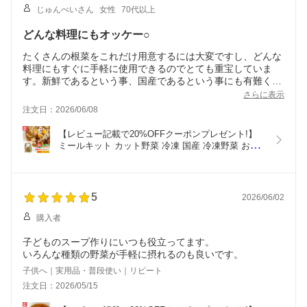
じゅんべいさん
女性
70代以上
どんな料理にもオッケー○
たくさんの根菜をこれだけ用意するには大変ですし、どんな
料理にもすぐに手軽に使用できるのでとても重宝していま
す。新鮮であるという事、国産であるという事にも有難く思
っています。
さらに表示
注文日：2026/06/08
【レビュー記載で20%OFFクーポンプレゼント!】
ミールキット カット野菜 冷凍 国産 冷凍野菜 お手
軽 簡単 時短調理 らーめん 拉麺冷凍カット済み 野
菜ミックス 根菜ラーメン用セット 175g×5袋
5
2026/06/02
購入者
子どものスープ作りにいつも役立ってます。
いろんな種類の野菜が手軽に摂れるのも良いです。
子供へ｜実用品・普段使い｜リピート
注文日：2026/05/15