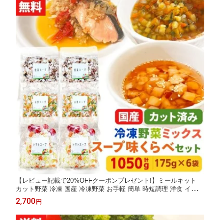
【レビュー記載で20%OFFクーポンプレゼント!】ミールキット
カット野菜 冷凍 国産 冷凍野菜 お手軽 簡単 時短調理 洋食 イタリ
アン 和風冷凍カット済み 野菜ミックス スープ用セット 味くらべ
2,700
円
セット（根菜2袋、お芋2袋、トマト2袋) 175g×6袋