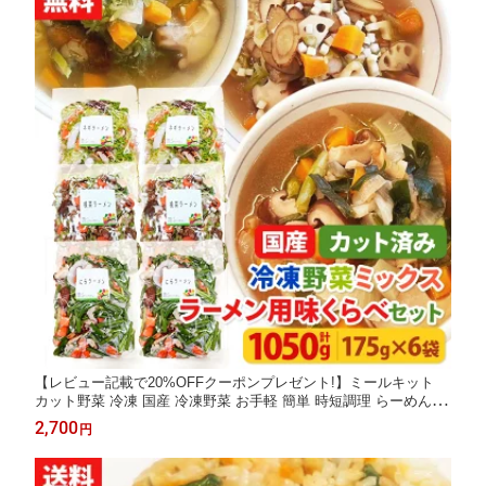
【レビュー記載で20%OFFクーポンプレゼント!】ミールキット
カット野菜 冷凍 国産 冷凍野菜 お手軽 簡単 時短調理 らーめん 拉
麺冷凍カット済み野菜ミックス ラーメン用味くらべセット（にら
2,700
円
ラーメン2袋、根菜ラーメン2袋、ねぎラーメン2袋） 175g×6袋