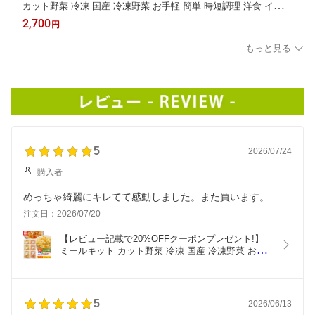
カット野菜 冷凍 国産 冷凍野菜 お手軽 簡単 時短調理 洋食 イタリ
アン 和風 スープ おつゆ冷凍カット済み 野菜ミックス お芋スープ
2,700
円
用セット 175g×5袋
もっと見る
5
2026/07/24
購入者
めっちゃ綺麗にキレてて感動しました。また買います。
注文日：2026/07/20
【レビュー記載で20%OFFクーポンプレゼント!】
ミールキット カット野菜 冷凍 国産 冷凍野菜 お手
軽 簡単 時短調理 ベビーフード 7ヶ月 8ヶ月 アレル
ギー冷凍カット済み 野菜ミックス 離乳食くらべセ
ット（かぼちゃと玉ねぎ3袋、さつまいもと人参3
袋) 200g×6袋
5
2026/06/13