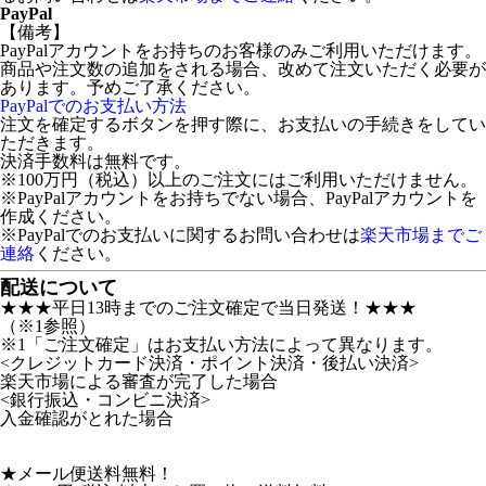
PayPal
【備考】
PayPalアカウントをお持ちのお客様のみご利用いただけます。
商品や注文数の追加をされる場合、改めて注文いただく必要が
あります。予めご了承ください。
PayPalでのお支払い方法
注文を確定するボタンを押す際に、お支払いの手続きをしてい
ただきます。
決済手数料は無料です。
※100万円（税込）以上のご注文にはご利用いただけません。
※PayPalアカウントをお持ちでない場合、PayPalアカウントを
作成ください。
※PayPalでのお支払いに関するお問い合わせは
楽天市場までご
連絡
ください。
配送について
★★★平日13時までのご注文確定で当日発送！★★★
（※1参照）
※1「ご注文確定」はお支払い方法によって異なります。
<クレジットカード決済・ポイント決済・後払い決済>
楽天市場による審査が完了した場合
<銀行振込・コンビニ決済>
入金確認がとれた場合
★メール便送料無料！