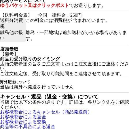
配送サービスについて
ゆうパケット又はクリックポスト
でお送りします。
【送料料金表】
全国一律料金：250円
送料分消費
この料金には消費税が 含まれています。
税
離島他の扱
離島・一部地域は追加送料がかかる場合がありま
い
す。
店頭受取
【備考】
商品お受け取りのタイミング
店頭受取希望の旨をご注文前またはご注文直後にご連絡くださ
い。
ご注文確定後、受け取り可能期間をご連絡させて頂きます。
海外配送について
当店は海外へ発送を行っていません
キャンセル・返品（返金・交換）について
当店では以下の条件の通りです。詳細は、各リンク先をご確認
ください。
お客様都合によるキャンセル（商品発送前）
お客様都合による返金
お客様都合による交換
商品等の不具合による返金