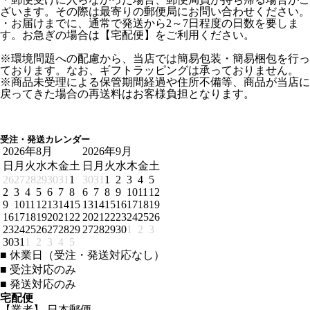
ざいます。その際は最寄りの郵便局にお問い合わせください。
・お届けまでに、通常で発送から2～7日程度の日数を要しま
す。お急ぎの場合は【宅配便】をご利用ください。
※環境問題への配慮から、当店では簡易包装・簡易梱包を行っ
ております。なお、ギフトラッピングは承っておりません。
※商品未受理による保管期間経過や住所不備等、商品が当店に
戻ってきた場合の再送料はお客様負担となります。
受注・発送カレンダー
2026年8月
2026年9月
日
月
火
水
木
金
土
日
月
火
水
木
金
土
26
27
28
29
30
31
1
30
31
1
2
3
4
5
2
3
4
5
6
7
8
6
7
8
9
10
11
12
9
10
11
12
13
14
15
13
14
15
16
17
18
19
16
17
18
19
20
21
22
20
21
22
23
24
25
26
23
24
25
26
27
28
29
27
28
29
30
1
2
3
30
31
1
2
3
4
5
■
休業日（受注・発送対応なし）
■
受注対応のみ
■
発送対応のみ
宅配便
【業者】 日本郵便