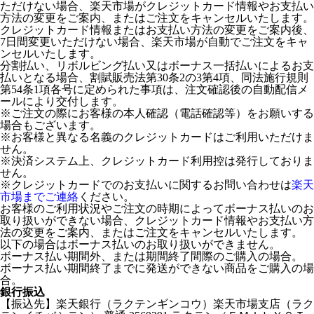
ただけない場合、楽天市場がクレジットカード情報やお支払い
方法の変更をご案内、またはご注文をキャンセルいたします。
クレジットカード情報またはお支払い方法の変更をご案内後、
7日間変更いただけない場合、楽天市場が自動でご注文をキャ
ンセルいたします。
分割払い、リボルビング払い又はボーナス一括払いによるお支
払いとなる場合、割賦販売法第30条2の3第4項、同法施行規則
第54条1項各号に定められた事項は、注文確認後の自動配信メ
ールにより交付します。
※ご注文の際にお客様の本人確認（電話確認等）をお願いする
場合もございます。
※お客様と異なる名義のクレジットカードはご利用いただけま
せん。
※決済システム上、クレジットカード利用控は発行しておりま
せん。
※クレジットカードでのお支払いに関するお問い合わせは
楽天
市場までご連絡
ください。
お客様のご利用状況やご注文の時期によってボーナス払いのお
取り扱いができない場合、クレジットカード情報やお支払い方
法の変更をご案内、またはご注文をキャンセルいたします。
以下の場合はボーナス払いのお取り扱いができません。
ボーナス払い期間外、または期間終了間際のご購入の場合。
ボーナス払い期間終了までに発送ができない商品をご購入の場
合。
銀行振込
【振込先】楽天銀行（ラクテンギンコウ）楽天市場支店（ラク