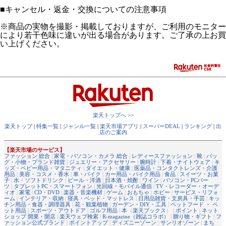
■
キャンセル・返金・交換についての注意事項
※商品の実物を撮影・掲載しておりますが、ご利用のモニター
により若干色味に違いが出る場合があります。ご了承の上お買
い上げください。
楽天トップへ >>
楽天トップ
|
特集一覧
|
ジャンル一覧
|
楽天市場アプリ
|
スーパーDEAL
|
ランキング
|
出
店のご案内
【楽天市場のサービス】
ファッション 総合
|
家電・パソコン・カメラ 総合
|
レディースファッション
|
靴
|
バッ
グ・小物・ブランド雑貨
|
ジュエリー・アクセサリー
|
腕時計
|
下着・ナイトウェア
|
キ
ッズ・ベビー用品・マタニティ
|
ダイエット・健康
|
医薬品・コンタクトレンズ・介護
用品
|
美容・コスメ・香水
|
車・バイク
|
カー用品・バイク用品
|
食品
|
スイーツ・お菓
子
|
水・ソフトドリンク
|
ビール・洋酒
|
日本酒・焼酎
|
ワイン
|
パソコン・PCパー
ツ
|
タブレットPC・スマートフォン
|
光回線・モバイル通信
|
TV・レコーダー・オーデ
ィオ
|
家電
|
CD・DVD
|
楽器・音楽機材
|
ゲーム
|
おもちゃ
|
ホビー
|
サービス・リフォ
ーム
|
インテリア・収納
|
寝具・ベッド・マットレス
|
日用品雑貨・文房具・手芸
|
キッ
チン用品・食器・調理器具
|
花・観葉植物
|
ガーデン・DIY・工具
|
ペットフード ・ ペ
ット用品
|
スポーツ・アウトドア
|
ゴルフ用品
|
本
（
楽天ブックス
） |
ポイント
|
ネット
ショップ 開業・開店
|
楽天ウェブ検索
|
R-magazine（雑誌コラボ）
|
贈り物・ギフト
|
フ
ァッション公式ブランド
|
ポイントアップ
|
ディズニーゾーン
|
サンリオゾーン
|
まち