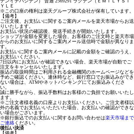
テンイチバシテン） 普通 2569291 ラクテン（ＥＭＩＬＹＳＴ
ＹＬＥ
※この口座の権利は楽天グループ株式会社が保有しています。
【備考】
ご注文後、お支払いに関するご案内メールを楽天市場からお送
りいたします。
お支払い状況の確認後、発送手続きが開始いたします。
ショップが金額を変更した場合、お客様のご注文時と楽天市場
からのお支払いに関するご案内メール送信時で金額が異なりま
す。
お支払いに関するご案内メールに記載の金額をご確認のうえ、
お支払いください。
7日以内にお支払いが確認できない場合、楽天市場が自動でご
注文をキャンセルいたします。
振込の取扱時間はご利用される金融機関のホームページなどを
予めご確認ください。連休時など、銀行窓口でお振込みができ
ない場合は、ATMやネットバンキングにてお振込みくださ
い。
誠に勝手ながら、振込手数料はお客様のご負担でお願いいたし
ます。
※ご注文者様名義の口座よりお支払いください。ご注文者様以
外の名義でお支払いいただいた場合、お支払いの確認ができな
い場合がございます。
※銀行振込でのお支払いに関するお問い合わせは
楽天市場まで
ご連絡
ください。
後払い決済
【備考】