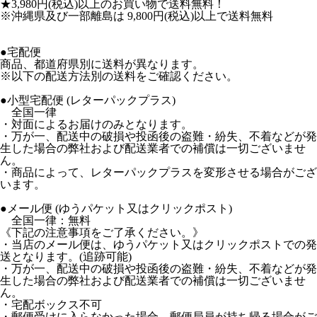
★3,980円(税込)以上のお買い物で送料無料！
※沖縄県及び一部離島は 9,800円(税込)以上で送料無料
●宅配便
商品、都道府県別に送料が異なります。
※以下の配送方法別の送料をご確認ください。
●小型宅配便 (レターパックプラス)
全国一律
・対面によるお届けのみとなります。
・万が一、配送中の破損や投函後の盗難・紛失、不着などが発
生した場合の弊社および配送業者での補償は一切ございませ
ん。
・商品によって、レターパックプラスを変形させる場合がござ
います。
●メール便 (ゆうパケット又はクリックポスト)
全国一律：無料
《下記の注意事項をご了承ください。》
・当店のメール便は、ゆうパケット又はクリックポストでの発
送となります。(追跡可能)
・万が一、配送中の破損や投函後の盗難・紛失、不着などが発
生した場合の弊社および配送業者での補償は一切ございませ
ん。
・宅配ボックス不可
・郵便受けに入らなかった場合、郵便局員が持ち帰る場合がご