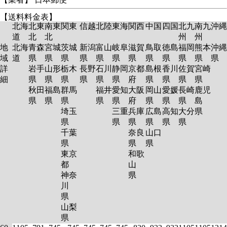
【送料料金表】
北海
北東
南東
関東
信越
北陸
東海
関西
中国
四国
北九
南九
沖縄
道
北
北
州
州
地
北海
青森
宮城
茨城
新潟
富山
岐阜
滋賀
鳥取
徳島
福岡
熊本
沖縄
域
道
県
県
県
県
県
県
県
県
県
県
県
県
詳
岩手
山形
栃木
長野
石川
静岡
京都
島根
香川
佐賀
宮崎
細
県
県
県
県
県
県
府
県
県
県
県
秋田
福島
群馬
福井
愛知
大阪
岡山
愛媛
長崎
鹿児
県
県
県
県
県
府
県
県
県
島
埼玉
三重
兵庫
広島
高知
大分
県
県
県
県
県
県
県
千葉
奈良
山口
県
県
県
東京
和歌
都
山
神奈
県
川
県
山梨
県