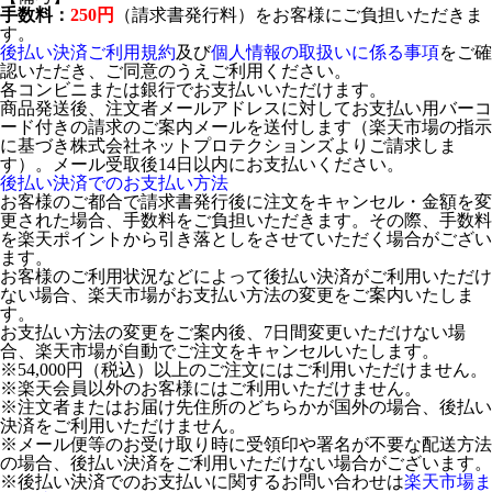
手数料：
250円
（請求書発行料）をお客様にご負担いただきま
す。
後払い決済ご利用規約
及び
個人情報の取扱いに係る事項
をご確
認いただき、ご同意のうえご利用ください。
各コンビニまたは銀行でお支払いいただけます。
商品発送後、注文者メールアドレスに対してお支払い用バーコ
ード付きの請求のご案内メールを送付します（楽天市場の指示
に基づき株式会社ネットプロテクションズよりご請求しま
す）。メール受取後14日以内にお支払いください。
後払い決済でのお支払い方法
お客様のご都合で請求書発行後に注文をキャンセル・金額を変
更された場合、手数料をご負担いただきます。その際、手数料
を楽天ポイントから引き落としをさせていただく場合がござい
ます。
お客様のご利用状況などによって後払い決済がご利用いただけ
ない場合、楽天市場がお支払い方法の変更をご案内いたしま
す。
お支払い方法の変更をご案内後、7日間変更いただけない場
合、楽天市場が自動でご注文をキャンセルいたします。
※54,000円（税込）以上のご注文にはご利用いただけません。
※楽天会員以外のお客様にはご利用いただけません。
※注文者またはお届け先住所のどちらかが国外の場合、後払い
決済をご利用いただけません。
※メール便等のお受け取り時に受領印や署名が不要な配送方法
の場合、後払い決済をご利用いただけない場合がございます。
※後払い決済でのお支払いに関するお問い合わせは
楽天市場ま