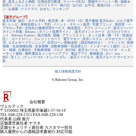
楽
|
楽天ふるさと納税
|
日用品翌日配達
|
スーパーDEAL
|
開催中イベント一覧
|
福袋＆
初売り
|
バレンタイン
|
ホワイトデー
|
母の日
|
父の日
|
お中元
|
敬老の日
|
ハロウィ
ン
|
お歳暮
|
クリスマス
|
おせち
|
ランキング
【楽天グループ】
楽天市場
|
旅行・ホテル予約・航空券
|
本・DVD・CD
|
電子書籍 楽天Kobo
|
ゴルフ場予
約
|
レシピ
|
車検見積もり・予約
|
イベント・チケット販売
|
写真プリント
|
美容室・ヘ
アサロン予約
|
女性向け健康管理サービス
|
物流委託・アウトソーシング
|
楽天スーパー
ポイント特集
|
Rebates（ポイント提携サイト）
|
楽天ポイントカード
|
おでかけでポイ
ント
|
Rakuten Fashion
|
地方競馬
|
競輪
|
アフィリエイト
|
ネット証券（株・FX・投資信
託）
|
カードローン
|
クレジットカード
|
電子マネー
|
決済システム
|
スマホでカード決
済
|
エネルギープランニング
|
住宅ローン変動金利（固定特約付き）・フラット35
|
損害
保険・生命保険比較
|
生命保険
|
自動車保険一括見積もり
|
インターネット銀行
|
ニュー
ス・検索
|
仕事紹介
|
不動産情報
|
ブログ
|
ROOM
|
楽天モバイル
|
プロバイダ・インタ
ーネット接続
|
無料通話＆メッセージアプリ
|
電話アプリ
|
動画配信
|
占い
|
toto・
BIG
|
宝くじ（ナンバーズ4・ナンバーズ3）
|
楽天イーグルス
|
楽天グループ サービス一
覧
個人情報保護方針
© Rakuten Group, Inc.
会社概要
ヴェルテック
〒3350002 埼玉県蕨市塚越5-37-16-1F
TEL:048-229-1311 FAX:048-229-130
代表者
:
山根 俊介
店舗運営責任者
:
ヤマネ
店舗セキュリティ責任者
:
カスタマー担当
購入履歴からの適格請求書発行:対応可能