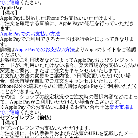
でご連絡
ください。
Apple Pay
【備考】
Apple Payに対応したiPhoneでお支払いいただけます。
ご注文を確定する直前に、Apple Payの認証を行っていただき
ます。
Apple Payでのお支払い方法
Apple Payでご利用できるカードは発行会社によって異なりま
す。
詳細は
Apple Payでのお支払い方法
よりAppleのサイトをご確認
ください。
お客様のご利用状況などによってApple Payおよびクレジット
カードがご利用いただけない場合、楽天市場がお支払い方法の
変更をご案内、またはご注文をキャンセルいたします。
お支払い方法の変更をご案内後、7日間変更いただけない場
合、楽天市場が自動でご注文をキャンセルいたします。
iPhone以外の端末からのご購入時はApple Payをご利用いただく
ことができません。
その他、ショップの設定状況やご注文時の選択内容などによっ
て、Apple Payがご利用いただけない場合がございます。
※Apple Payでのお支払いに関するお問い合わせは
楽天市場ま
でご連絡
ください。
セブンイレブン（前払）
【備考】
セブンイレブンでお支払いいただけます。
ご注文後に、払込票番号および払込票のURLを記載したメー