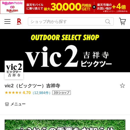
vic2（ビックツー）吉祥寺
4.70
（
12,984
件）
メニュー