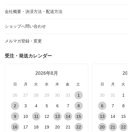
会社概要・決済方法・配送方法
ショップへ問い合わせ
メルマガ登録・変更
受注・発送カレンダー
2026年8月
20
日
月
火
水
木
金
土
日
月
火
26
27
28
29
30
31
1
30
31
1
2
3
4
5
6
7
8
6
7
8
9
10
11
12
13
14
15
13
14
15
16
17
18
19
20
21
22
20
21
22