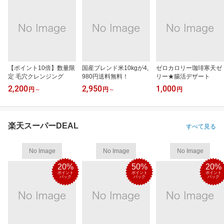
【ポイント10倍】数量限
国産ブレンド米10kgが4,
ゼロカロリー珈琲寒天ゼ
定 毛穴クレンジング
980円送料無料！
リー★腸活デザート
2,200
2,950
1,000
円
～
円
～
円
楽天スーパーDEAL
すべて見る
No Image
No Image
No Image
20%
50%
20%
ポイント
ポイント
ポイント
バック
バック
バック