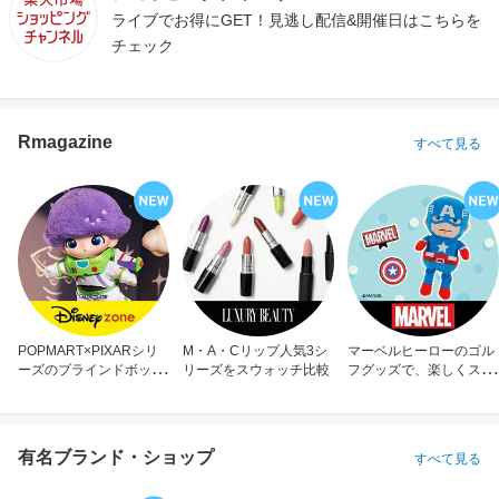
ライブでお得にGET！見逃し配信&開催日はこちらを
チェック
Rmagazine
すべて見る
POPMART×PIXARシリ
M・A・Cリップ人気3シ
マーベルヒーローのゴル
ーズのブラインドボック
リーズをスウォッチ比較
フグッズで、楽しくスコ
ス
アアップ！
有名ブランド・ショップ
すべて見る