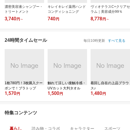
濃密美容液シャンプー・
キレイキレイ薬用ハンド
ヴィオテラスC+クリアセ
トリートメント
コンディショニング
ラム｜美容成分99％
3,740
740
8,778
円
～
円
円
～
24時間タイムセール
毎日10時更新
すべて見る
1枚780円！3枚購入クー
触れて涼しい接触冷感・
着回し自在の上品ブラウ
ポンで！ブラトップ
UVカット大判タオル
ス♪
1,570
1,500
1,480
円
円
円
特集コンテンツ
暮らし
読み物・コラボ
キャラクター
スポーツ