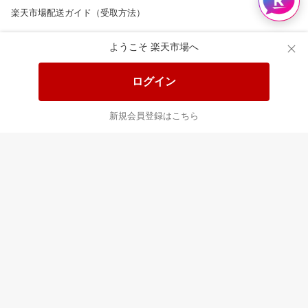
楽天市場配送ガイド（受取方法）
楽天にお店を開きませんか？
ようこそ 楽天市場へ
楽天ショッピングサービスご利用規約
ログイン
ページ内容・広告に関するご意見はこちら
新規会員登録はこちら
楽天クラッチ募金
Rakuten Ichiba English Guide
ご利用ガイド
ヘルプ
ログイン
8/16(日)メンテナンス実施のお知らせ
プラットフォームの透明性及び公正性の向上に関する取り組み