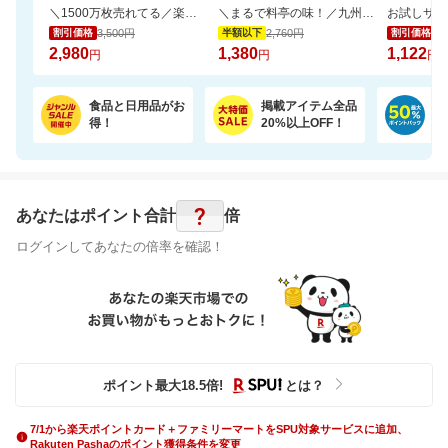
＼1500万枚売れてる／楽天1位リピ多数★ふかふかホテルタオル4枚セットが20周年SALE！
＼まるで料亭の味！／九州産あご厳選使用「五縁のあご入りだし」
3,500円
2,760円
1,
割引価格
半額以下
割引価格
2,980
1,380
1,122
円
円
円
食品と日用品がお
掲載アイテム全品
日
得！
20%以上OFF！
ポ
?
あなたはポイント
合計
倍
ログインしてあなたの倍率を確認！
ポイント最大
18.5
倍
!
とは？
7/1から楽天ポイントカード＋ファミリーマートをSPU対象サービスに追加、
Rakuten Pashaのポイント獲得条件を変更