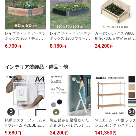
レイズドベッド ガーデン
レイズドベッド ガーデン
ガーデンボックス W800
ボックス 800 ナチュラル
ボックス 1200 ブラック
用 80×60cm 温室 家庭菜
庭 家庭菜園 枠 花壇 園芸
庭 家庭菜園 枠 花壇 園芸
園 プランター 大型 丈夫
6,700
8,180
24,200
円
円
円
畑 囲い フレーム 木製 日
畑 囲い フレーム 木製 日
おしゃれ UPYARD アッ
本国産 木材 高さ20cm DI
本国産 木材 高さ 20cm D
プヤード ガーデン ハウ
Y おしゃれ エープラスデ
IY おしゃれ エープラス
ス 庭 ガーデニング 野菜
ザイン 送料無料 大型 プ
デザイン 送料無料 大型
花壇 ロック付 送料無料
インテリア装飾品・備品・他
ランター 簡単 ガーデニ
プランター 簡単 ガーデ
防虫 虫 動物 害虫 畑 レイ
ング 長方形 野菜 立
ニング 長方形 野菜 立
ズベッド UV カット 保護
額縁 ポスターフレーム A
脚立 踏み台 足場 折りた
MOEBE ムーベ 棚 ラック
4 フレーム MOEBE ムー
たみ おしゃれ アルミ 3ス
シェルビング システム
ベ 透明 写真立て 壁掛け
テップ 軽量 簡単 Metaph
奥行 D35cm 高さH85cm
9,680
24,200
141,350
円
円
円
サイズ 32×23cm アクリ
ys メタフィス lucano ル
調整可能 3段 オープン 木