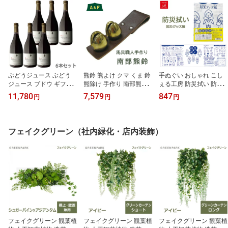
ぶどうジュース ぶどう
熊鈴 熊よけ クマ くま 鈴
手ぬぐい おしゃれ こし
ジュース ブドウ ギフト
熊除け 手作り 南部熊鈴
ぇる工房 防災拭い 防災
岩手県産 無添加 紫波町 7
革 真鍮 おしゃれ A＆F エ
グッズ編 メール便 対応
11,780
7,579
847
円
円
円
20ml 6本 セット 紫波 フ
イアンドエフ アウトドア
オリジナル手拭い マフラ
ルーツパーク ストレート
山歩き グッズ ベルト ア
ー 防災 対策 ギフト プレ
詰め合わせ ノンアルコー
クセサリー トロイカ鈴
ゼント 岩手 東北 ラッピ
ル お中元 送料無料 自園
送料無料 ラッピング対応
ング対応
フェイクグリーン（社内緑化・店内装飾）
自醸ワイン紫波 林檎 葡
熊鈴/効果/販売/熊除け鈴/
萄 リンゴ ブドウ アップ
熊よけ鈴/熊除けグ
フェイクグリーン 観葉植
フェイクグリーン 観葉植
フェイクグリーン 観葉植