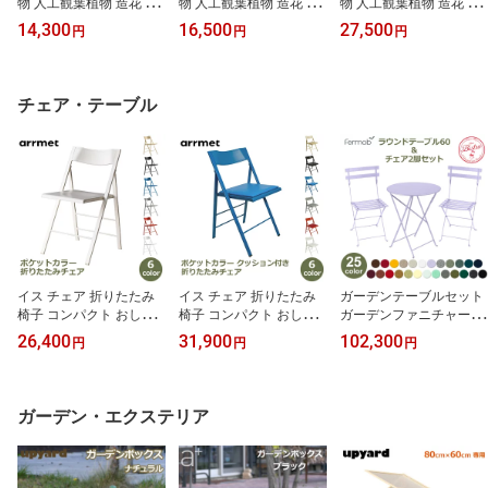
物 人工観葉植物 造花 卓
物 人工観葉植物 造花 壁
物 人工観葉植物 造花 壁
上 壁掛け シュガーバイ
掛け グリーンカーテン
掛け グリーンカーテン
14,300
16,500
27,500
円
円
円
ン アジアンタム ウォー
ショート アイビー レザ
ロング アイビー レザー
ルデコM スタンド付 イン
ーファン リーフバイン
ファン リーフバイン お
テリア おしゃれ GREEN
おしゃれ グリーン PRG
しゃれ 植物 eco PRGR-1
PARK PRGR-1054 送料
R-1511S GREENPARK
511L GREENPARK 送料
チェア・テーブル
無料 壁 フラワーアレン
送料無料 植物 インテリ
無料 インテリア 人工植
ジメント かわいい シン
ア 人工植物 オフィス シ
物 オフィス ショップ シ
プル ディ
ョップ シン
ンプル お
イス チェア 折りたたみ
イス チェア 折りたたみ
ガーデンテーブルセット
椅子 コンパクト おしゃ
椅子 コンパクト おしゃ
ガーデンファニチャー 屋
れ モダン 折りたたみチ
れ モダン 折りたたみチ
外 ガーデン テーブル フ
26,400
31,900
102,300
円
円
円
ェア スチール シンプル
ェア 薄型 オフィスチェ
ェルモブ ビストロ チェ
薄型 オフィスチェア 自
ア シンプル ポケットカ
ア 2脚 セット ラウンド6
宅 会議 ポケットカラー
ラークッション付き Poc
0 折りたたみ 雨ざらし F
Pocket Color 送料無料 ス
ket Color Cushion 送料
ermob bistro 送料無料 全
ガーデン・エクステリア
リム 来客用 ホワイト ブ
無料 スチール 自宅 会議
25色 ガーデニング ファ
ラック ベージュ ブルー
スリム ホワイト ブラッ
ニチャー 庭 軽量 スチー
グ
ク ベ