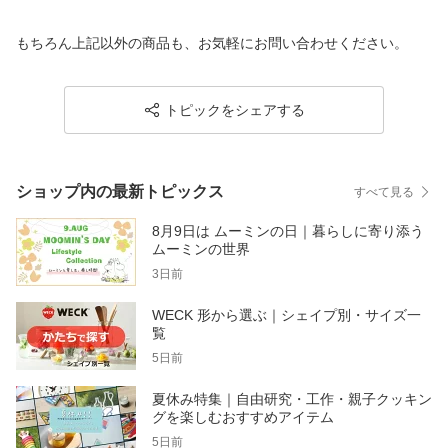
ル板 壁掛け 北欧 おしゃ
カーノ 3-step グレー ブ
製 シェルフ オーク ブラ
れ ポスター オーク アル
ラック ホワイト 送料無
ック ナチュラル おしゃ
もちろん上記以外の商品も、お気軽にお問い合わせください。
ミ カラー 額 送料無料 ラ
料 自立式 1段 2段 3段 室
れ シンプル 送料無料 イ
ッピング対応 デンマーク
内 安全 シンプル 庭の道
ンテリア 本棚 リビング
インテリア アンティーク
具 敬老の日 暮らしで役
玄関 寝室 収納 小物 北欧
立つアイテム 母の日
トピックをシェアする
ショップ内の最新トピックス
すべて見る
8月9日は ムーミンの日｜暮らしに寄り添う
ムーミンの世界
3日前
WECK 形から選ぶ｜シェイプ別・サイズ一
覧
5日前
夏休み特集｜自由研究・工作・親子クッキン
グを楽しむおすすめアイテム
5日前