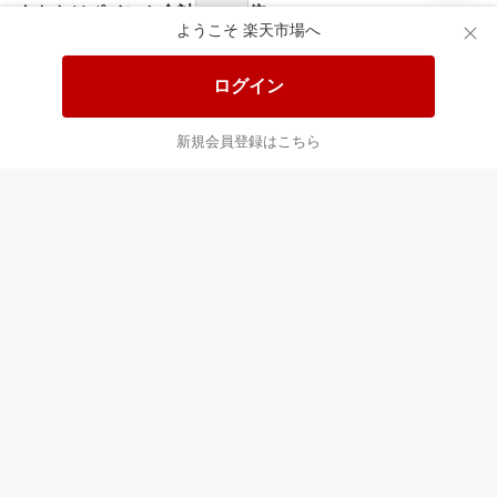
食品と日用品がお
掲載アイテム全品
日
得！
20%以上OFF！
ポ
ようこそ 楽天市場へ
ログイン
あなたはポイント
合計
倍
新規会員登録はこちら
最近チェックした商品
すべて見る