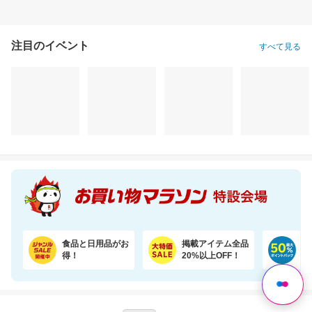
注目のイベント
すべて見る
売り尽くし特価 令和7年産宮城県産 ひとめぼれ玄米30kg 日本全国送料無料でお届け
レビュー累計1.2万件 無香料の国産エプソムソルト入浴剤で汗ばむ肌もすっきり
19,990円
1,462円
16
割引価格
割引価格
割引価格
17,991
1,235
9,900
円
円
円