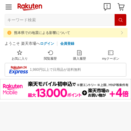
熊本県での地震による影響について
ようこそ 楽天市場へ
ログイン
会員登録
お気に入り
閲覧履歴
購入履歴
myクーポン
1,980円以上で日用品が送料無料