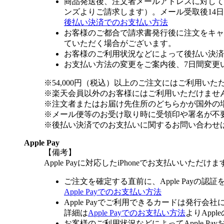
商品発送後、注文者メールアドレスに対して
ンズよりご請求します）。メール受取後14
後払い決済でのお支払い方法
お客様のご都合で請求書発行後に注文をキャ
ていただく場合がございます。
お客様のご利用状況などによって後払い決済
お支払い方法の変更をご案内後、7日間変更
※54,000円（税込）以上のご注文にはご利用いた
※楽天会員以外のお客様にはご利用いただけませ
※注文者またはお届け先住所のどちらかが国外の
※メール便等のお受け取り時に受領印や署名が不
※後払い決済でのお支払いに関するお問い合わせ
Apple Pay
【備考】
Apple Payに対応したiPhoneでお支払いいただけま
ご注文を確定する直前に、Apple Payの認
Apple Payでのお支払い方法
Apple Payでご利用できるカードは発行会
詳細は
Apple Payでのお支払い方法
よりApp
お客様のご利用状況などによってApple 