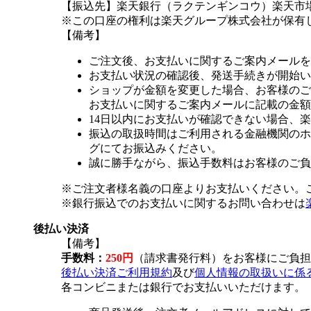
【振込先】楽天銀行（ラクテンギンコウ）楽天市場支
※この口座の権利は楽天グループ株式会社が保有
【備考】
ご注文後、お支払いに関するご案内メールを
お支払い状況の確認後、発送手続きが開始い
ショップが金額を変更した場合、お客様のご
お支払いに関するご案内メールに記載の金額
14日以内にお支払いが確認できない場合、
振込の取扱時間はご利用される金融機関のホ
グにてお振込みください。
誠に勝手ながら、振込手数料はお客様のご負
※ご注文者様名義の口座よりお支払いください。
※銀行振込でのお支払いに関するお問い合わせは
後払い決済
【備考】
手数料：
250円
（請求書発行料）をお客様にご負担
後払い決済ご利用規約
及び
個人情報の取扱いに係
各コンビニまたは銀行でお支払いいただけます。