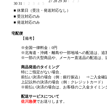
27
28
29
30
1
2
3
30
31
1
2
3
4
5
■
休業日（受注・発送対応なし）
■
受注対応のみ
■
発送対応のみ
宅配便
【備考】
※全国一律料金：0円
※北海道・沖縄・離島や一部地域への配送は、追
※一部の大型商品や、メーカー直送品の配送は、
商品発送のタイミング
特にご指定がない場合、
前払い決済の場合（例：銀行振込） ⇒ご入金確認
上記以外の決済の場合（例：クレジットカード） 
※前払い決済の場合は、お客様のご入金タイミン
配送サービスについて
佐川急便
でお送りします。