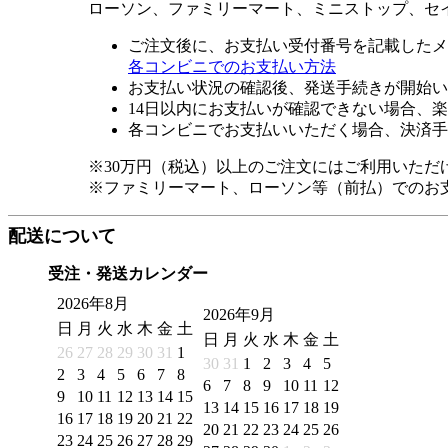
ローソン、ファミリーマート、ミニストップ、セ
ご注文後に、お支払い受付番号を記載したメ
各コンビニでのお支払い方法
お支払い状況の確認後、発送手続きが開始い
14日以内にお支払いが確認できない場合、
各コンビニでお支払いいただく場合、決済手
※30万円（税込）以上のご注文にはご利用いただ
※ファミリーマート、ローソン等（前払）でのお
配送について
受注・発送カレンダー
2026年8月
2026年9月
日
月
火
水
木
金
土
日
月
火
水
木
金
土
26
27
28
29
30
31
1
30
31
1
2
3
4
5
2
3
4
5
6
7
8
6
7
8
9
10
11
12
9
10
11
12
13
14
15
13
14
15
16
17
18
19
16
17
18
19
20
21
22
20
21
22
23
24
25
26
23
24
25
26
27
28
29