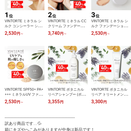
1
2
3
位
位
位
VINTORTE ミネラル シ
VINTORTE ミネラル CC
VINTORTE ミネラル シ
ルク コンシーラー シミ
クリーム ファンデーショ
ルク ファンデーション
シワ 隠し シミ消し シミ
ン 石けんで落とせる 化
ファンデーション 50 代
2,530
3,740
2,530
円
～
円
～
円
～
そばかす シミ隠し シミ
粧下地 リキッドファンデ
フェイスパウダー パウダ
そばかす 消す シミ対策 u
ーション クッションファ
ーファンデーション カバ
v uvカット ファンデーシ
ンデーション シワ シミ
ー力 シワ シミ 隠し マス
ョン 50 代 カバー力 クッ
隠し 50 代 ミネラルファ
クにつかない 崩れない
ションファンデーション
ンデーション 毛穴 uv テ
カバー力 汗に強い カバ
クマ隠し 毛穴レスコンシ
カリ防止 uvカット uvケ
ーファンデーション シル
ーラー 無添加 日本製 母
ア ccクリーム 敏感肌 uv
クパウダー ミネラルuvパ
の日
クリーム 母の日
ウダー 母の日
VINTORTE SPF50+ PA+
VINTORTE ボタニカル
VINTORTE ボタニカル
+++ ミネラルUV ファン
リペアシャンプー (ポン
リペア トリートメント
デーション 50 代 ミネラ
プ付) シャンプー シャン
ヘアケア ヘアトリートメ
2,530
3,355
3,300
円
～
円
円
ルファンデーション uv
プー アミノ酸シャンプー
ント トリートメント ヘ
シワ シミ 隠し マスクに
ボタニカルシャンプー 無
アートリートメント 美容
つかない 崩れない 無添
添加 ノンシリコン シャ
室 メンズ ノンシリコン
------------------------------------------------
加 ファンデーション パ
ンプーボトル シャンプー
ダメージ補修 傷んだ髪
訳あり商品です…💦
ウダーファンデーション
敏感肌 エイジングケア
母の日
カバー力 uvカット 化粧
箱にキズやへこみがありますが中身は新品です！
オーガニック 頭皮ケア