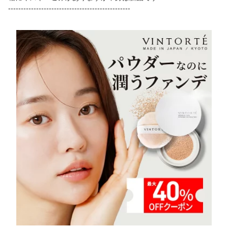
下地 スキンケア 30代 40
低刺激シャンプー 日本製
------------------------------------------------
代 日本製 母の日
国産 母の日