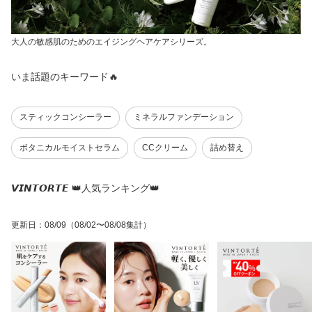
大人の敏感肌のためのエイジングヘアケアシリーズ。
いま話題のキーワード🔥
スティックコンシーラー
ミネラルファンデーション
ボタニカルモイストセラム
CCクリーム
詰め替え
𝙑𝙄𝙉𝙏𝙊𝙍𝙏𝙀 👑人気ランキング👑
更新日
：
08/09
（08/02〜08/08集計）