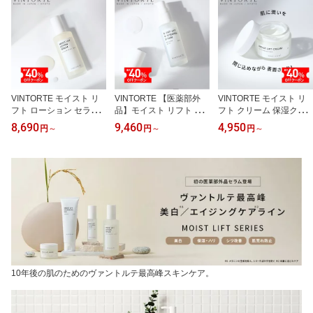
VINTORTE モイスト リ
VINTORTE 【医薬部外
VINTORTE モイスト リ
フト ローション セラム
品】モイスト リフト ホ
フト クリーム 保湿クリ
化粧水 ガラクトミセス
ワイトニング セラム 美
ーム 顔 無添加 フェイス
8,690
9,460
4,950
円
～
円
～
円
～
コメ発酵液 アミノ酸 ビ
容液 ビタミンC 美白美容
クリーム 乳液 敏感肌 ガ
タミンC 植物幹細胞エキ
液 ナイアシンアミド シ
ラクトミセス コメ発酵液
ス セラミド セラミド化
ワ改善 セラミド 薬用 シ
アミノ酸 ビタミンC 植物
粧水 ヒアルロン酸 保湿
ワ たるみ ハリ シミ そば
幹細胞エキス セラミド
ハリ 乾燥 小ジワ エイジ
かす ニキビ 肌荒れ 透明
ヒアルロン酸 保湿 ハリ
ングケア 敏感肌 年齢肌 4
感 グリチルリチン酸 コ
乾燥 小ジワ エイジング
0代 50代 化粧水 美容液
メ発酵液 ヒアルロン酸
ケア 年齢肌 40代 50代 高
高保湿 肌に優しい 無添
コラーゲン 母の日
保湿 肌に優しい 無添加
加 日本製
日本製
10年後の肌のためのヴァントルテ最高峰スキンケア。