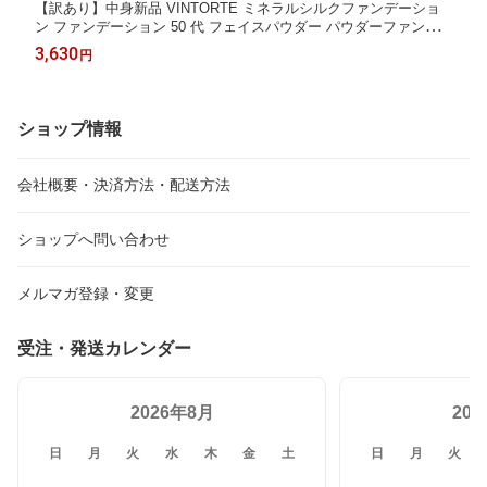
【訳あり】中身新品 VINTORTE ミネラルシルクファンデーショ
ン ファンデーション 50 代 フェイスパウダー パウダーファンデ
ーション カバー力 ミネラルファンデーション シワ シミ 隠し 崩
3,630
円
れない カバー力 汗に強い カバーファンデーション シルクパウダ
ー 母の日
ショップ情報
会社概要・決済方法・配送方法
ショップへ問い合わせ
メルマガ登録・変更
受注・発送カレンダー
2026年8月
20
日
月
火
水
木
金
土
日
月
火