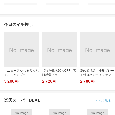
今日のイチ押し
リニューアル つるりんち
【特別価格20％OFF】素
夏の必須品！冷却プレー
ょ。シャンプー
肌感覚ブラ
ト付きハンディファン
5,200
2,728
2,780
円
～
円
円
～
楽天スーパーDEAL
すべて見る
No Image
No Image
No Image