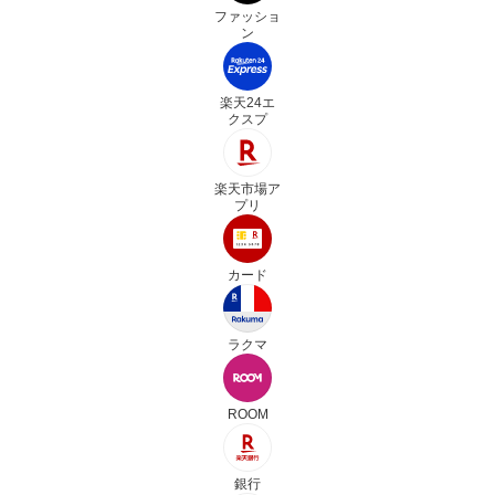
ファッショ
ン
楽天24エ
クスプ
楽天市場ア
プリ
カード
ラクマ
ROOM
銀行