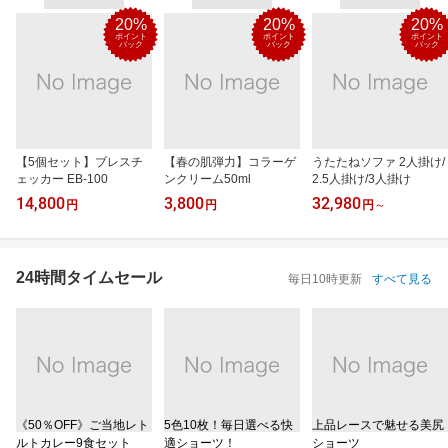
20%
20%
20%
ポイント
ポイント
ポイント
バック
バック
バック
【5個セット】ブレスチ
【春の肌弾力】コラーゲ
うたたねソファ 2人掛け/
ェッカー EB-100
ンクリーム50ml
2.5人掛け/3人掛け
14,800
3,800
32,980
円
円
円
～
24時間タイムセール
毎日10時更新
すべて見る
《50％OFF》ご当地レト
5色10枚！毎日選べる快
上品レースで魅せる美尻
ルトカレー9食セット
適ショーツ！
ショーツ