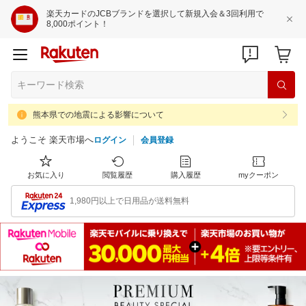
楽天カードのJCBブランドを選択して新規入会＆3回利用で
8,000ポイント！
熊本県での地震による影響について
ようこそ 楽天市場へ
ログイン
会員登録
お気に入り
閲覧履歴
購入履歴
myクーポン
1,980円以上で日用品が送料無料