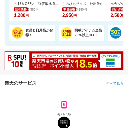
＼18％OFF／ 強炭酸水 500ml×24本 富士山の天然水使用！ラベルレスでゴミ捨ても楽
手のひらサイズ。外出先からスマホで家族やペットを見守れるカメラ WTW-W3
1,580円
3,280円
2,
割引価格
割引価格
割引価格
1,280
2,950
2,580
円
円
円
食品と日用品がお
掲載アイテム全品
日
得！
20%以上OFF！
ポ
楽天のサービス
すべて見る
モバイル