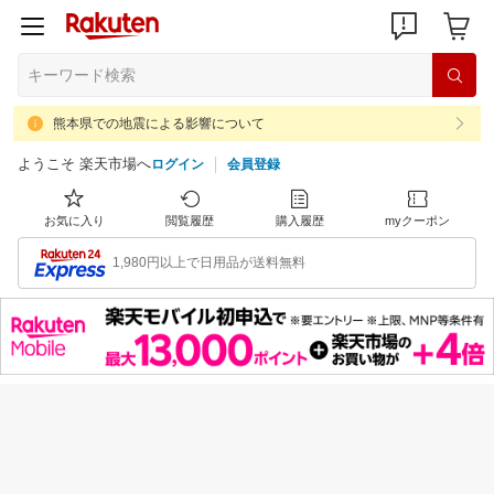
熊本県での地震による影響について
ようこそ 楽天市場へ
ログイン
会員登録
お気に入り
閲覧履歴
購入履歴
myクーポン
1,980円以上で日用品が送料無料