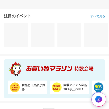
注目のイベント
すべて見る
食品と日用品がお
掲載アイテム全品
日
得！
20%以上OFF！
ポ