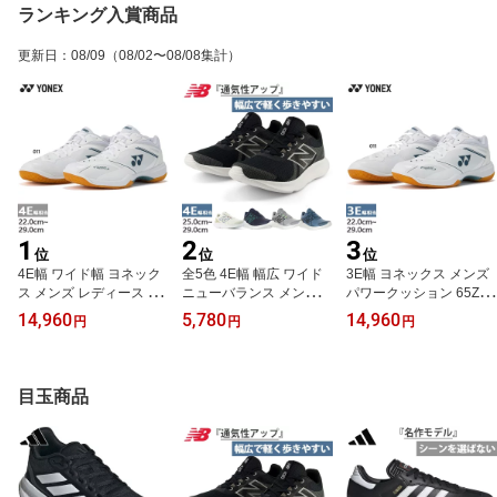
ランキング入賞商品
更新日
：
08/09
（08/02〜08/08集計）
1
2
3
位
位
位
4E幅 ワイド幅 ヨネック
全5色 4E幅 幅広 ワイド
3E幅 ヨネックス メンズ
ス メンズ レディース パ
ニューバランス メンズ N
パワークッション 65Z バ
ワークッション 65Z ワイ
B E430 v4 ランニングシ
ドミントンシューズ ロー
14,960
5,780
14,960
円
円
円
ド バドミントンシューズ
ューズ ジョギング マラ
カット インドア 屋内 体
ローカット インドア ホ
ソン スニーカー ウォー
育館 クッション 安定性
ワイト 白 送料無料 YON
キング 紐靴 ブラック 黒
ホワイト 白 送料無料 YO
EX SHB65Z4W1
グレー ネイビー ベージ
NEX SHB65Z4M1
目玉商品
ュ 灰色 送料無料 New Ba
lance ME430