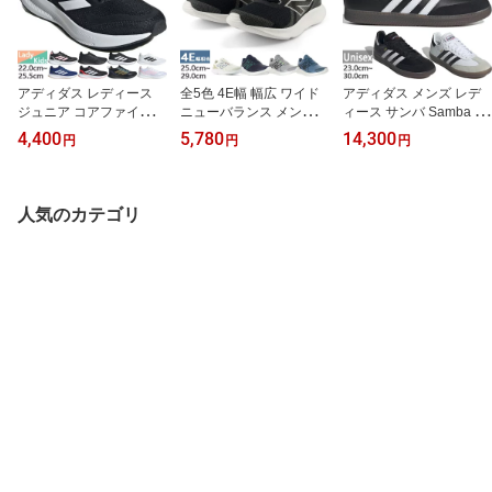
アディダス レディース
全5色 4E幅 幅広 ワイド
アディダス メンズ レデ
ジュニア コアファイト C
ニューバランス メンズ N
ィース サンバ Samba ス
ORE FAITO 5.0 J スニー
B E430 v4 ランニングシ
ニーカー シューズ 紐靴
4,400
5,780
14,300
円
円
円
カー シューズ 運動靴 紐
ューズ ジョギング マラ
フットサルシューズ ホワ
靴 ランニングシューズ
ソン スニーカー ウォー
イト 白 ブラック 黒 送料
ジョギング ホワイト 白
キング 紐靴 ブラック 黒
無料 adidas IH6000 IH60
ブラック 黒 ブルー 送料
グレー ネイビー ベージ
01
人気のカテゴリ
無料 adidas
ュ 灰色 送料無料 New Ba
lance ME430