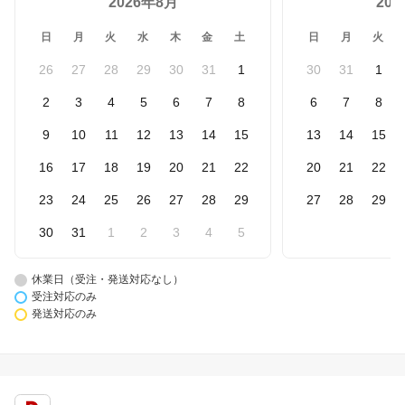
2026年8月
20
日
月
火
水
木
金
土
日
月
火
26
27
28
29
30
31
1
30
31
1
2
3
4
5
6
7
8
6
7
8
9
10
11
12
13
14
15
13
14
15
16
17
18
19
20
21
22
20
21
22
23
24
25
26
27
28
29
27
28
29
30
31
1
2
3
4
5
休業日（受注・発送対応なし）
受注対応のみ
発送対応のみ