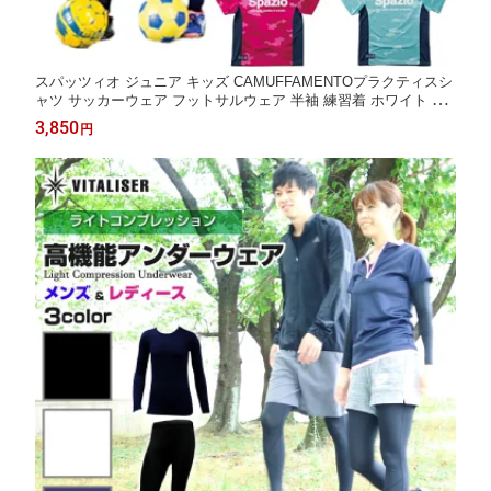
スパッツィオ ジュニア キッズ CAMUFFAMENTOプラクティスシ
ャツ サッカーウェア フットサルウェア 半袖 練習着 ホワイト 白
ブラック 黒 ネイビー ブルー 青 イエロー ピンク 送料無料 Spazio
3,850
円
GE0381 GE-0381