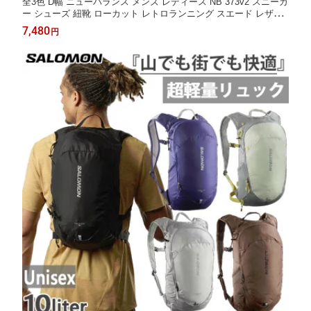
全3色 D幅 ニューバランス メンズ レディース NB 373v2 スニーカ
ー シューズ 紐靴 ローカット レトロランニング スエード レザー
ブラック 黒 グレー ネイビー 灰色 送料無料 New Balance ML373
7,480
円
KB2D ML373KG2D ML373KN2D