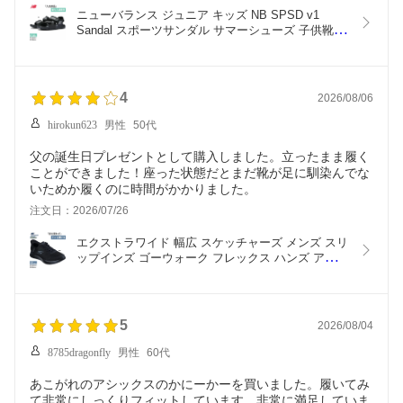
ニューバランス ジュニア キッズ NB SPSD v1 
Sandal スポーツサンダル サマーシューズ 子供靴 
スポサン ストラップサンダル ロゴ ブラック 黒 送
料無料 New Balance SYFSPSA1M
4
2026/08/06
hirokun623
男性
50代
父の誕生日プレゼントとして購入しました。立ったまま履く
ことができました！座った状態だとまだ靴が足に馴染んでな
いためか履くのに時間がかかりました。
注文日：2026/07/26
エクストラワイド 幅広 スケッチャーズ メンズ スリ
ップインズ ゴーウォーク フレックス ハンズ アップ 
スニーカー ゴム紐 Slip-ins 手を使わず履ける ブラ
ック 黒 送料無料 SKECHERS 216324WW
5
2026/08/04
8785dragonfly
男性
60代
あこがれのアシックスのかにーかーを買いました。履いてみ
て非常にしっくりフィットしています。非常に満足していま