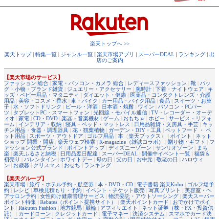
楽天トップへ >>
楽天トップ
|
特集一覧
|
ジャンル一覧
|
楽天市場アプリ
|
スーパーDEAL
|
ランキング
|
出
店のご案内
【楽天市場のサービス】
ファッション 総合
|
家電・パソコン・カメラ 総合
|
レディースファッション
|
靴
|
バッ
グ・小物・ブランド雑貨
|
ジュエリー・アクセサリー
|
腕時計
|
下着・ナイトウェア
|
キ
ッズ・ベビー用品・マタニティ
|
ダイエット・健康
|
医薬品・コンタクトレンズ・介護
用品
|
美容・コスメ・香水
|
車・バイク
|
カー用品・バイク用品
|
食品
|
スイーツ・お菓
子
|
水・ソフトドリンク
|
ビール・洋酒
|
日本酒・焼酎
|
ワイン
|
パソコン・PCパー
ツ
|
タブレットPC・スマートフォン
|
光回線・モバイル通信
|
TV・レコーダー・オーデ
ィオ
|
家電
|
CD・DVD
|
楽器・音楽機材
|
ゲーム
|
おもちゃ
|
ホビー
|
サービス・リフォ
ーム
|
インテリア・収納
|
寝具・ベッド・マットレス
|
日用品雑貨・文房具・手芸
|
キッ
チン用品・食器・調理器具
|
花・観葉植物
|
ガーデン・DIY・工具
|
ペットフード ・ ペ
ット用品
|
スポーツ・アウトドア
|
ゴルフ用品
|
本
（
楽天ブックス
） |
ポイント
|
ネット
ショップ 開業・開店
|
楽天ウェブ検索
|
R-magazine（雑誌コラボ）
|
贈り物・ギフト
|
フ
ァッション公式ブランド
|
ポイントアップ
|
ディズニーゾーン
|
サンリオゾーン
|
まち
楽
|
楽天ふるさと納税
|
日用品翌日配達
|
スーパーDEAL
|
開催中イベント一覧
|
福袋＆
初売り
|
バレンタイン
|
ホワイトデー
|
母の日
|
父の日
|
お中元
|
敬老の日
|
ハロウィ
ン
|
お歳暮
|
クリスマス
|
おせち
|
ランキング
【楽天グループ】
楽天市場
|
旅行・ホテル予約・航空券
|
本・DVD・CD
|
電子書籍 楽天Kobo
|
ゴルフ場予
約
|
レシピ
|
車検見積もり・予約
|
イベント・チケット販売
|
写真プリント
|
美容室・ヘ
アサロン予約
|
女性向け健康管理サービス
|
物流委託・アウトソーシング
|
楽天スーパー
ポイント特集
|
Rebates（ポイント提携サイト）
|
楽天ポイントカード
|
おでかけでポイ
ント
|
Rakuten Fashion
|
地方競馬
|
競輪
|
アフィリエイト
|
ネット証券（株・FX・投資信
託）
|
カードローン
|
クレジットカード
|
電子マネー
|
決済システム
|
スマホでカード決