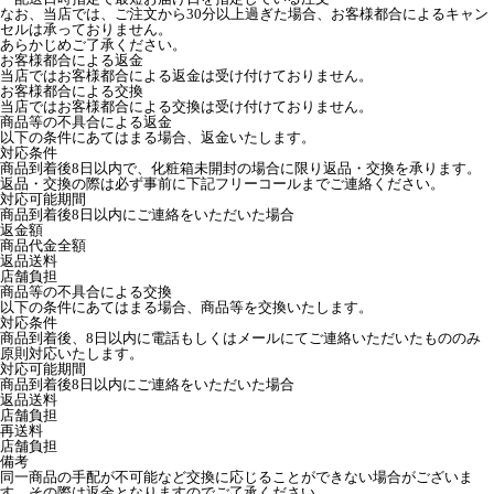
なお、当店では、ご注文から30分以上過ぎた場合、お客様都合によるキャン
セルは承っておりません。
あらかじめご了承ください。
お客様都合による返金
当店ではお客様都合による返金は受け付けておりません。
お客様都合による交換
当店ではお客様都合による交換は受け付けておりません。
商品等の不具合による返金
以下の条件にあてはまる場合、返金いたします。
対応条件
商品到着後8日以内で、化粧箱未開封の場合に限り返品・交換を承ります。
返品・交換の際は必ず事前に下記フリーコールまでご連絡ください。
対応可能期間
商品到着後8日以内にご連絡をいただいた場合
返金額
商品代金全額
返品送料
店舗負担
商品等の不具合による交換
以下の条件にあてはまる場合、商品等を交換いたします。
対応条件
商品到着後、8日以内に電話もしくはメールにてご連絡いただいたもののみ
原則対応いたします。
対応可能期間
商品到着後8日以内にご連絡をいただいた場合
返品送料
店舗負担
再送料
店舗負担
備考
同一商品の手配が不可能など交換に応じることができない場合がございま
す。その際は返金となりますのでご了承ください。