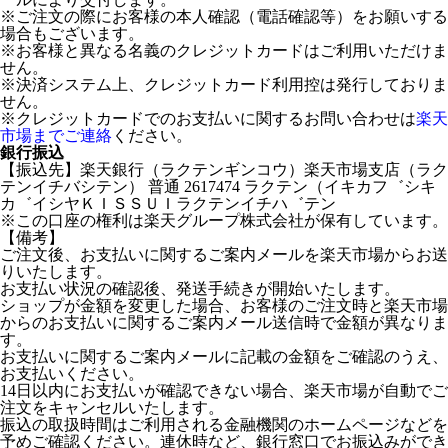
※ご注文の際にお客様の本人確認（電話確認等）をお願いする
場合もございます。
※お客様と異なる名義のクレジットカードはご利用いただけま
せん。
※決済システム上、クレジットカード利用控は発行しておりま
せん。
※クレジットカードでのお支払いに関するお問い合わせは
楽天
市場までご連絡
ください。
銀行振込
【振込先】楽天銀行（ラクテンギンコウ）楽天市場支店（ラク
テンイチバシテン） 普通 2617474 ラクテン（イキカフ゛シキ
カ゛イシヤＫＩＳＳＵＩラクテンイチハ゛テン
※この口座の権利は楽天グループ株式会社が保有しています。
【備考】
ご注文後、お支払いに関するご案内メールを楽天市場からお送
りいたします。
お支払い状況の確認後、発送手続きが開始いたします。
ショップが金額を変更した場合、お客様のご注文時と楽天市場
からのお支払いに関するご案内メール送信時で金額が異なりま
す。
お支払いに関するご案内メールに記載の金額をご確認のうえ、
お支払いください。
14日以内にお支払いが確認できない場合、楽天市場が自動でご
注文をキャンセルいたします。
振込の取扱時間はご利用される金融機関のホームページなどを
予めご確認ください。連休時など、銀行窓口でお振込みができ