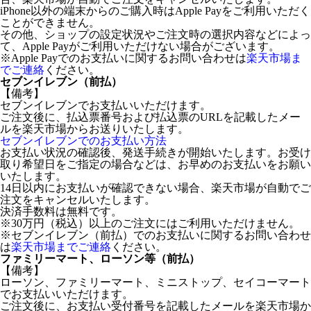
iPhone以外の端末からのご購入時はApple Payをご利用いただく
ことができません。
その他、ショップの設定状況やご注文時の選択内容などによっ
て、Apple Payがご利用いただけない場合がございます。
※Apple Payでのお支払いに関するお問い合わせは
楽天市場ま
でご連絡
ください。
セブンイレブン（前払）
【備考】
セブンイレブンでお支払いいただけます。
ご注文後に、払込票番号および払込票のURLを記載したメー
ルを楽天市場からお送りいたします。
セブンイレブンでのお支払い方法
お支払い状況の確認後、発送手続きが開始いたします。お受け
取り希望日をご指定の場合などは、お早めのお支払いをお願い
いたします。
14日以内にお支払いが確認できない場合、楽天市場が自動でご
注文をキャンセルいたします。
決済手数料は無料です。
※30万円（税込）以上のご注文にはご利用いただけません。
※セブンイレブン（前払）でのお支払いに関するお問い合わせ
は
楽天市場までご連絡
ください。
ファミリーマート、ローソン等（前払）
【備考】
ローソン、ファミリーマート、ミニストップ、セイコーマート
でお支払いいただけます。
ご注文後に、お支払い受付番号を記載したメールを楽天市場か