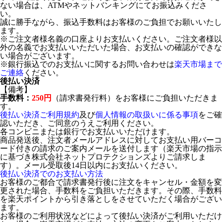
ない場合は、ATMやネットバンキングにてお振込みくださ
い。
誠に勝手ながら、振込手数料はお客様のご負担でお願いいたし
ます。
※ご注文者様名義の口座よりお支払いください。ご注文者様以
外の名義でお支払いいただいた場合、お支払いの確認ができな
い場合がございます。
※銀行振込でのお支払いに関するお問い合わせは
楽天市場まで
ご連絡
ください。
後払い決済
【備考】
手数料：
250円
（請求書発行料）をお客様にご負担いただきま
す。
後払い決済ご利用規約
及び
個人情報の取扱いに係る事項
をご確
認いただき、ご同意のうえご利用ください。
各コンビニまたは銀行でお支払いいただけます。
商品発送後、注文者メールアドレスに対してお支払い用バーコ
ード付きの請求のご案内メールを送付します（楽天市場の指示
に基づき株式会社ネットプロテクションズよりご請求しま
す）。メール受取後14日以内にお支払いください。
後払い決済でのお支払い方法
お客様のご都合で請求書発行後に注文をキャンセル・金額を変
更された場合、手数料をご負担いただきます。その際、手数料
を楽天ポイントから引き落としをさせていただく場合がござい
ます。
お客様のご利用状況などによって後払い決済がご利用いただけ