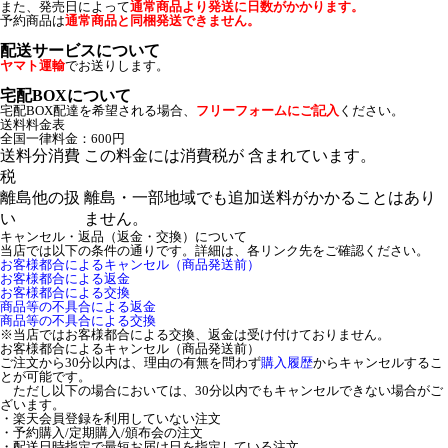
また、発売日によって
通常商品より発送に日数がかかります。
予約商品は
通常商品と同梱発送できません。
配送サービスについて
ヤマト運輸
でお送りします。
宅配BOXについて
宅配BOX配達を希望される場合、
フリーフォームにご記入
ください。
送料料金表
全国一律料金：600円
送料分消費
この料金には消費税が 含まれています。
税
離島他の扱
離島・一部地域でも追加送料がかかることはあり
い
ません。
キャンセル・返品（返金・交換）について
当店では以下の条件の通りです。詳細は、各リンク先をご確認ください。
お客様都合によるキャンセル（商品発送前）
お客様都合による返金
お客様都合による交換
商品等の不具合による返金
商品等の不具合による交換
※当店ではお客様都合による交換、返金は受け付けておりません。
お客様都合によるキャンセル（商品発送前）
ご注文から30分以内は、理由の有無を問わず
購入履歴
からキャンセルするこ
とが可能です。
ただし以下の場合においては、30分以内でもキャンセルできない場合がご
ざいます。
・楽天会員登録を利用していない注文
・予約購入/定期購入/頒布会の注文
・配送日時指定で最短お届け日を指定している注文