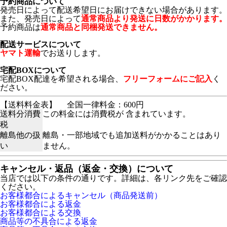
予約商品について
発売日によって配送希望日にお届けできない場合があります。
また、発売日によって
通常商品より発送に日数がかかります。
予約商品は
通常商品と同梱発送できません。
配送サービスについて
ヤマト運輸
でお送りします。
宅配BOXについて
宅配BOX配達を希望される場合、
フリーフォームにご記入
く
ださい。
【送料料金表】
全国一律料金：600円
送料分消費
この料金には消費税が 含まれています。
税
離島他の扱
離島・一部地域でも追加送料がかかることはあり
い
ません。
キャンセル・返品（返金・交換）について
当店では以下の条件の通りです。詳細は、各リンク先をご確認
ください。
お客様都合によるキャンセル（商品発送前）
お客様都合による返金
お客様都合による交換
商品等の不具合による返金