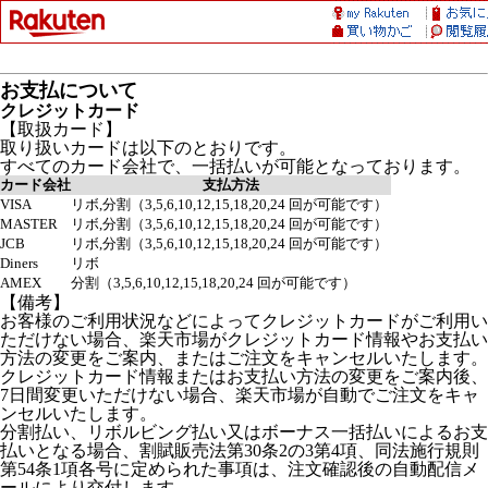
お支払について
クレジットカード
【取扱カード】
取り扱いカードは以下のとおりです。
すべてのカード会社で、一括払いが可能となっております。
カード会社
支払方法
VISA
リボ,分割（3,5,6,10,12,15,18,20,24 回が可能です）
MASTER
リボ,分割（3,5,6,10,12,15,18,20,24 回が可能です）
JCB
リボ,分割（3,5,6,10,12,15,18,20,24 回が可能です）
Diners
リボ
AMEX
分割（3,5,6,10,12,15,18,20,24 回が可能です）
【備考】
お客様のご利用状況などによってクレジットカードがご利用い
ただけない場合、楽天市場がクレジットカード情報やお支払い
方法の変更をご案内、またはご注文をキャンセルいたします。
クレジットカード情報またはお支払い方法の変更をご案内後、
7日間変更いただけない場合、楽天市場が自動でご注文をキャ
ンセルいたします。
分割払い、リボルビング払い又はボーナス一括払いによるお支
払いとなる場合、割賦販売法第30条2の3第4項、同法施行規則
第54条1項各号に定められた事項は、注文確認後の自動配信メ
ールにより交付します。