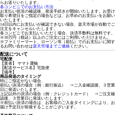
らお送りいたします。
各コンビニでのお支払い方法
お支払い状況の確認後、発送手続きが開始いたします。お受け
取り希望日をご指定の場合などは、お早めのお支払いをお願い
いたします。
14日以内にお支払いが確認できない場合、楽天市場が自動でご
注文をキャンセルいたします。
各コンビニでお支払いいただく場合、決済手数料は無料です。
※30万円（税込）以上のご注文にはご利用いただけません。
※ファミリーマート、ローソン等（前払）でのお支払いに関す
るお問い合わせは
楽天市場までご連絡
ください。
配送について
宅配便
【業者】 ヤマト運輸
【配送サービス名】宅急便
【備考】
商品発送のタイミング
特にご指定がない場合、
前払い決済の場合（例：銀行振込） ⇒ご入金確認後、３営業
日に発送いたします。
上記以外の決済の場合（例：クレジットカード） ⇒ご注文確
認後、３営業日に発送いたします。
※前払い決済の場合は、お客様のご入金タイミングにより、お
届け予定日が前後することがございます。