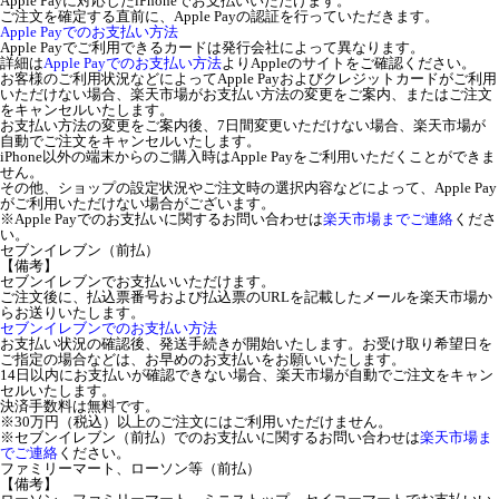
Apple Payに対応したiPhoneでお支払いいただけます。
ご注文を確定する直前に、Apple Payの認証を行っていただきます。
Apple Payでのお支払い方法
Apple Payでご利用できるカードは発行会社によって異なります。
詳細は
Apple Payでのお支払い方法
よりAppleのサイトをご確認ください。
お客様のご利用状況などによってApple Payおよびクレジットカードがご利用
いただけない場合、楽天市場がお支払い方法の変更をご案内、またはご注文
をキャンセルいたします。
お支払い方法の変更をご案内後、7日間変更いただけない場合、楽天市場が
自動でご注文をキャンセルいたします。
iPhone以外の端末からのご購入時はApple Payをご利用いただくことができま
せん。
その他、ショップの設定状況やご注文時の選択内容などによって、Apple Pay
がご利用いただけない場合がございます。
※Apple Payでのお支払いに関するお問い合わせは
楽天市場までご連絡
くださ
い。
セブンイレブン（前払）
【備考】
セブンイレブンでお支払いいただけます。
ご注文後に、払込票番号および払込票のURLを記載したメールを楽天市場か
らお送りいたします。
セブンイレブンでのお支払い方法
お支払い状況の確認後、発送手続きが開始いたします。お受け取り希望日を
ご指定の場合などは、お早めのお支払いをお願いいたします。
14日以内にお支払いが確認できない場合、楽天市場が自動でご注文をキャン
セルいたします。
決済手数料は無料です。
※30万円（税込）以上のご注文にはご利用いただけません。
※セブンイレブン（前払）でのお支払いに関するお問い合わせは
楽天市場ま
でご連絡
ください。
ファミリーマート、ローソン等（前払）
【備考】