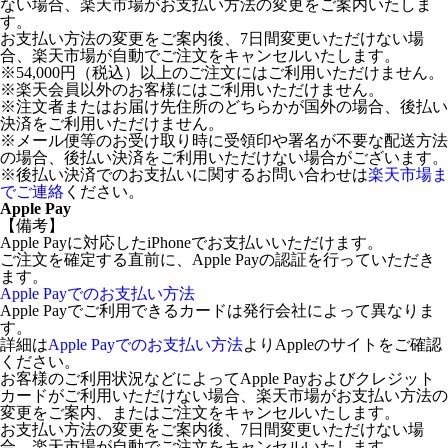
ない場合、楽天市場がお支払い方法の変更をご案内いたしま
す。
お支払い方法の変更をご案内後、7日間変更いただけない場
合、楽天市場が自動でご注文をキャンセルいたします。
※54,000円（税込）以上のご注文にはご利用いただけません。
※楽天会員以外のお客様にはご利用いただけません。
※注文者またはお届け先住所のどちらかが国外の場合、後払い
決済をご利用いただけません。
※メール便等のお受け取り時に受領印や署名が不要な配送方法
の場合、後払い決済をご利用いただけない場合がございます。
※後払い決済でのお支払いに関するお問い合わせは
楽天市場ま
でご連絡
ください。
Apple Pay
【備考】
Apple Payに対応したiPhoneでお支払いいただけます。
ご注文を確定する直前に、Apple Payの認証を行っていただき
ます。
Apple Payでのお支払い方法
Apple Payでご利用できるカードは発行会社によって異なりま
す。
詳細は
Apple Payでのお支払い方法
よりAppleのサイトをご確認
ください。
お客様のご利用状況などによってApple Payおよびクレジット
カードがご利用いただけない場合、楽天市場がお支払い方法の
変更をご案内、またはご注文をキャンセルいたします。
お支払い方法の変更をご案内後、7日間変更いただけない場
合、楽天市場が自動でご注文をキャンセルいたします。