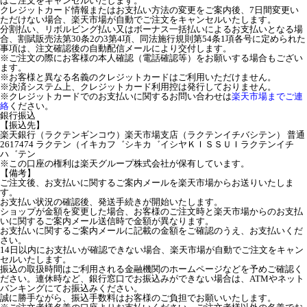
はご注文をキャンセルいたします。
クレジットカード情報またはお支払い方法の変更をご案内後、7日間変更い
ただけない場合、楽天市場が自動でご注文をキャンセルいたします。
分割払い、リボルビング払い又はボーナス一括払いによるお支払いとなる場
合、割賦販売法第30条2の3第4項、同法施行規則第54条1項各号に定められた
事項は、注文確認後の自動配信メールにより交付します。
※ご注文の際にお客様の本人確認（電話確認等）をお願いする場合もござい
ます。
※お客様と異なる名義のクレジットカードはご利用いただけません。
※決済システム上、クレジットカード利用控は発行しておりません。
※クレジットカードでのお支払いに関するお問い合わせは
楽天市場までご連
絡
ください。
銀行振込
【振込先】
楽天銀行（ラクテンギンコウ）楽天市場支店（ラクテンイチバシテン） 普通
2617474 ラクテン（イキカフ゛シキカ゛イシヤＫＩＳＳＵＩラクテンイチ
ハ゛テン
※この口座の権利は楽天グループ株式会社が保有しています。
【備考】
ご注文後、お支払いに関するご案内メールを楽天市場からお送りいたしま
す。
お支払い状況の確認後、発送手続きが開始いたします。
ショップが金額を変更した場合、お客様のご注文時と楽天市場からのお支払
いに関するご案内メール送信時で金額が異なります。
お支払いに関するご案内メールに記載の金額をご確認のうえ、お支払いくだ
さい。
14日以内にお支払いが確認できない場合、楽天市場が自動でご注文をキャン
セルいたします。
振込の取扱時間はご利用される金融機関のホームページなどを予めご確認く
ださい。連休時など、銀行窓口でお振込みができない場合は、ATMやネット
バンキングにてお振込みください。
誠に勝手ながら、振込手数料はお客様のご負担でお願いいたします。