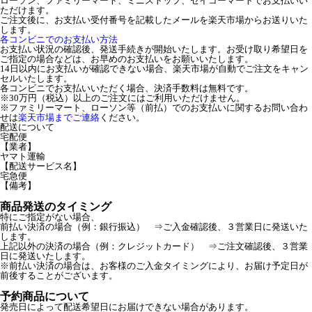
ローソン、ファミリーマート、ミニストップ、セイコーマートでお支払いい
ただけます。
ご注文後に、お支払い受付番号を記載したメールを楽天市場からお送りいた
します。
各コンビニでのお支払い方法
お支払い状況の確認後、発送手続きが開始いたします。お受け取り希望日を
ご指定の場合などは、お早めのお支払いをお願いいたします。
14日以内にお支払いが確認できない場合、楽天市場が自動でご注文をキャン
セルいたします。
各コンビニでお支払いいただく場合、決済手数料は無料です。
※30万円（税込）以上のご注文にはご利用いただけません。
※ファミリーマート、ローソン等（前払）でのお支払いに関するお問い合わ
せは
楽天市場までご連絡
ください。
配送について
宅配便
【業者】
ヤマト運輸
【配送サービス名】
宅急便
【備考】
商品発送のタイミング
特にご指定がない場合、
前払い決済の場合（例：銀行振込） ⇒ご入金確認後、３営業日に発送いた
します。
上記以外の決済の場合（例：クレジットカード） ⇒ご注文確認後、３営業
日に発送いたします。
※前払い決済の場合は、お客様のご入金タイミングにより、お届け予定日が
前後することがございます。
予約商品について
発売日によって配送希望日にお届けできない場合があります。