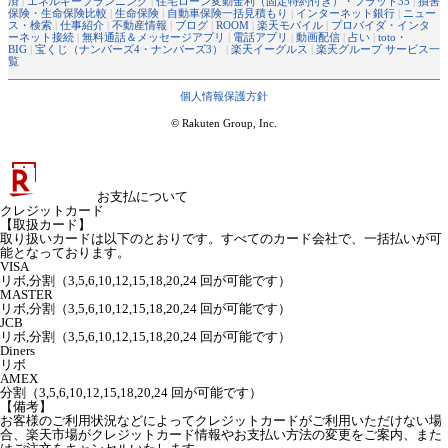
済
|
エネルギープランニング
|
住宅ローン変動金利（固定特約付き）・フラット35
|
損害
保険・生命保険比較
|
生命保険
|
自動車保険一括見積もり
|
インターネット銀行
|
ニュー
ス・検索
|
仕事紹介
|
不動産情報
|
ブログ
|
ROOM
|
楽天モバイル
|
プロバイダ・インタ
ーネット接続
|
無料通話＆メッセージアプリ
|
電話アプリ
|
動画配信
|
占い
|
toto・
BIG
|
宝くじ（ナンバーズ4・ナンバーズ3）
|
楽天イーグルス
|
楽天グループ サービス一
覧
個人情報保護方針
© Rakuten Group, Inc.
お支払について
クレジットカード
【取扱カード】
取り扱いカードは以下のとおりです。すべてのカード会社で、一括払いが可
能となっております。
VISA
リボ,分割（3,5,6,10,12,15,18,20,24 回が可能です）
MASTER
リボ,分割（3,5,6,10,12,15,18,20,24 回が可能です）
JCB
リボ,分割（3,5,6,10,12,15,18,20,24 回が可能です）
Diners
リボ
AMEX
分割（3,5,6,10,12,15,18,20,24 回が可能です）
【備考】
お客様のご利用状況などによってクレジットカードがご利用いただけない場
合、楽天市場がクレジットカード情報やお支払い方法の変更をご案内、また