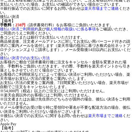
※ご注文者様名義の口座よりお支払いください。ご注文者様以外の名義でお
支払いいただいた場合、お支払いの確認ができない場合がございます。
※銀行振込でのお支払いに関するお問い合わせは
楽天市場までご連絡
くださ
い。
後払い決済
【備考】
手数料：
250円
（請求書発行料）をお客様にご負担いただきます。
後払い決済ご利用規約
及び
個人情報の取扱いに係る事項
をご確認いただき、
ご同意のうえご利用ください。
各コンビニまたは銀行でお支払いいただけます。
商品発送後、注文者メールアドレスに対してお支払い用バーコード付きの請
求のご案内メールを送付します（楽天市場の指示に基づき株式会社ネットプ
ロテクションズよりご請求します）。メール受取後14日以内にお支払いくだ
さい。
後払い決済でのお支払い方法
お客様のご都合で請求書発行後に注文をキャンセル・金額を変更された場
合、手数料をご負担いただきます。その際、手数料を楽天ポイントから引き
落としをさせていただく場合がございます。
お客様のご利用状況などによって後払い決済がご利用いただけない場合、楽
天市場がお支払い方法の変更をご案内いたします。
お支払い方法の変更をご案内後、7日間変更いただけない場合、楽天市場が
自動でご注文をキャンセルいたします。
※54,000円（税込）以上のご注文にはご利用いただけません。
※楽天会員以外のお客様にはご利用いただけません。
※注文者またはお届け先住所のどちらかが国外の場合、後払い決済をご利用
いただけません。
※メール便等のお受け取り時に受領印や署名が不要な配送方法の場合、後払
い決済をご利用いただけない場合がございます。
※後払い決済でのお支払いに関するお問い合わせは
楽天市場までご連絡
くだ
さい。
Apple Pay
【備考】