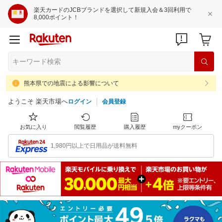
楽天カードのJCBブランドを選択して新規入会＆3回利用で
8,000ポイント！
熊本県での地震による影響について
ようこそ 楽天市場へ
ログイン
会員登録
お気に入り
閲覧履歴
購入履歴
myクーポン
1,980円以上で日用品が送料無料