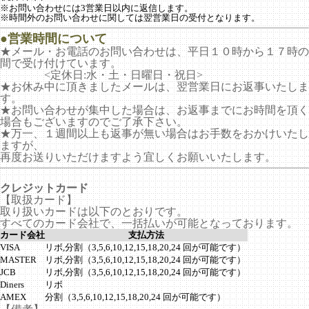
※お問い合わせには3営業日以内に返信します。
※時間外のお問い合わせに関しては翌営業日の受付となります。
●営業時間について
★メール・お電話のお問い合わせは、平日１０時から１７時の
間で受け付けています。
<定休日:水・土・日曜日・祝日>
★お休み中に頂きましたメールは、翌営業日にお返事いたしま
す。
★お問い合わせが集中した場合は、お返事までにお時間を頂く
場合もございますのでご了承下さい。
★万一、１週間以上も返事が無い場合はお手数をおかけいたし
ますが、
再度お送りいただけますよう宜しくお願いいたします。
クレジットカード
【取扱カード】
取り扱いカードは以下のとおりです。
すべてのカード会社で、一括払いが可能となっております。
カード会社
支払方法
VISA
リボ,分割（3,5,6,10,12,15,18,20,24 回が可能です）
MASTER
リボ,分割（3,5,6,10,12,15,18,20,24 回が可能です）
JCB
リボ,分割（3,5,6,10,12,15,18,20,24 回が可能です）
Diners
リボ
AMEX
分割（3,5,6,10,12,15,18,20,24 回が可能です）