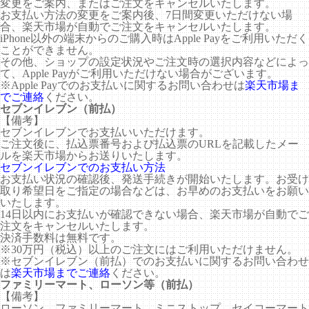
変更をご案内、またはご注文をキャンセルいたします。
お支払い方法の変更をご案内後、7日間変更いただけない場
合、楽天市場が自動でご注文をキャンセルいたします。
iPhone以外の端末からのご購入時はApple Payをご利用いただく
ことができません。
その他、ショップの設定状況やご注文時の選択内容などによっ
て、Apple Payがご利用いただけない場合がございます。
※Apple Payでのお支払いに関するお問い合わせは
楽天市場ま
でご連絡
ください。
セブンイレブン（前払）
【備考】
セブンイレブンでお支払いいただけます。
ご注文後に、払込票番号および払込票のURLを記載したメー
ルを楽天市場からお送りいたします。
セブンイレブンでのお支払い方法
お支払い状況の確認後、発送手続きが開始いたします。お受け
取り希望日をご指定の場合などは、お早めのお支払いをお願い
いたします。
14日以内にお支払いが確認できない場合、楽天市場が自動でご
注文をキャンセルいたします。
決済手数料は無料です。
※30万円（税込）以上のご注文にはご利用いただけません。
※セブンイレブン（前払）でのお支払いに関するお問い合わせ
は
楽天市場までご連絡
ください。
ファミリーマート、ローソン等（前払）
【備考】
ローソン、ファミリーマート、ミニストップ、セイコーマート