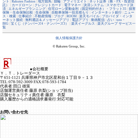
ント
|
Rakuten Fashion
|
地方競馬
|
競輪
|
アフィリエイト
|
ネット証券（株・FX・投資信
託）
|
カードローン
|
クレジットカード
|
電子マネー
|
決済システム
|
スマホでカード決
済
|
エネルギープランニング
|
住宅ローン変動金利（固定特約付き）・フラット35
|
損害
保険・生命保険比較
|
生命保険
|
自動車保険一括見積もり
|
インターネット銀行
|
ニュー
ス・検索
|
仕事紹介
|
不動産情報
|
ブログ
|
ROOM
|
楽天モバイル
|
プロバイダ・インタ
ーネット接続
|
無料通話＆メッセージアプリ
|
電話アプリ
|
動画配信
|
占い
|
toto・
BIG
|
宝くじ（ナンバーズ4・ナンバーズ3）
|
楽天イーグルス
|
楽天グループ サービス一
覧
個人情報保護方針
© Rakuten Group, Inc.
●会社概要
Ｙ．Ｔ．トレーダース
〒651-1121 兵庫県神戸市北区星和台１丁目９－１３
TEL:078-592-3009 FAX:078-593-1784
代表者
:
田口 雄策
店舗運営責任者
:
藤原 衣梨(ショップ担当)
店舗セキュリティ責任者
:
藤原 衣梨
購入履歴からの適格請求書発行:対応可能
お問い合わせ先