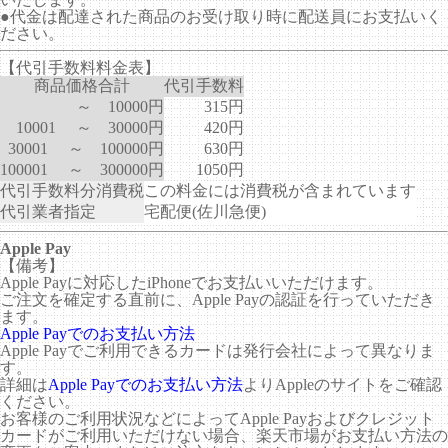
●代金は配達された商品のお受け取り時に配送員にお支払いく
ださい。
【代引手数料料金表】
商品価格合計
代引手数料
～ 10000円
315円
10001 ～ 30000円
420円
30001 ～ 100000円
630円
100001 ～ 300000円
1050円
代引手数料分消費税
この料金には消費税が含まれています
代引業者指定
宅配便(佐川急便)
Apple Pay
【備考】
Apple Payに対応したiPhoneでお支払いいただけます。
ご注文を確定する直前に、Apple Payの認証を行っていただき
ます。
Apple Payでのお支払い方法
Apple Payでご利用できるカードは発行会社によって異なりま
す。
詳細は
Apple Payでのお支払い方法
よりAppleのサイトをご確認
ください。
お客様のご利用状況などによってApple Payおよびクレジット
カードがご利用いただけない場合、楽天市場がお支払い方法の