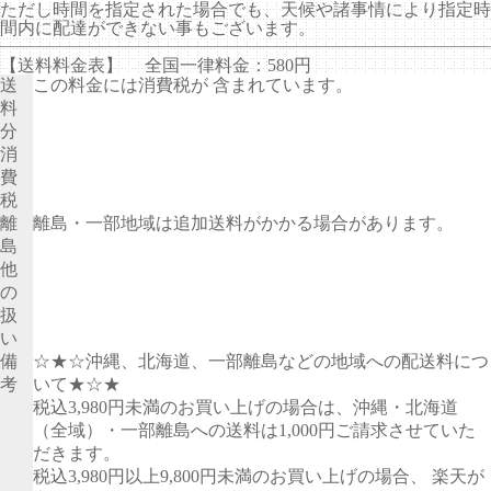
ただし時間を指定された場合でも、天候や諸事情により指定時
間内に配達ができない事もございます。
【送料料金表】
全国一律料金：580円
送
この料金には消費税が 含まれています。
料
分
消
費
税
離
離島・一部地域は追加送料がかかる場合があります。
島
他
の
扱
い
備
☆★☆沖縄、北海道、一部離島などの地域への配送料につ
考
いて★☆★
税込3,980円未満のお買い上げの場合は、沖縄・北海道
（全域）・一部離島への送料は1,000円ご請求させていた
だきます。
税込3,980円以上9,800円未満のお買い上げの場合、 楽天が