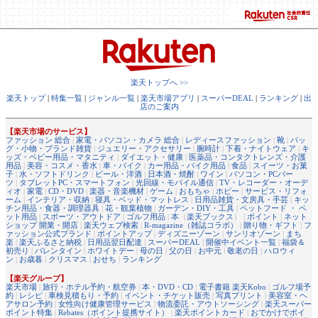
楽天トップへ >>
楽天トップ
|
特集一覧
|
ジャンル一覧
|
楽天市場アプリ
|
スーパーDEAL
|
ランキング
|
出
店のご案内
【楽天市場のサービス】
ファッション 総合
|
家電・パソコン・カメラ 総合
|
レディースファッション
|
靴
|
バッ
グ・小物・ブランド雑貨
|
ジュエリー・アクセサリー
|
腕時計
|
下着・ナイトウェア
|
キ
ッズ・ベビー用品・マタニティ
|
ダイエット・健康
|
医薬品・コンタクトレンズ・介護
用品
|
美容・コスメ・香水
|
車・バイク
|
カー用品・バイク用品
|
食品
|
スイーツ・お菓
子
|
水・ソフトドリンク
|
ビール・洋酒
|
日本酒・焼酎
|
ワイン
|
パソコン・PCパー
ツ
|
タブレットPC・スマートフォン
|
光回線・モバイル通信
|
TV・レコーダー・オーデ
ィオ
|
家電
|
CD・DVD
|
楽器・音楽機材
|
ゲーム
|
おもちゃ
|
ホビー
|
サービス・リフォ
ーム
|
インテリア・収納
|
寝具・ベッド・マットレス
|
日用品雑貨・文房具・手芸
|
キッ
チン用品・食器・調理器具
|
花・観葉植物
|
ガーデン・DIY・工具
|
ペットフード ・ ペ
ット用品
|
スポーツ・アウトドア
|
ゴルフ用品
|
本
（
楽天ブックス
） |
ポイント
|
ネット
ショップ 開業・開店
|
楽天ウェブ検索
|
R-magazine（雑誌コラボ）
|
贈り物・ギフト
|
フ
ァッション公式ブランド
|
ポイントアップ
|
ディズニーゾーン
|
サンリオゾーン
|
まち
楽
|
楽天ふるさと納税
|
日用品翌日配達
|
スーパーDEAL
|
開催中イベント一覧
|
福袋＆
初売り
|
バレンタイン
|
ホワイトデー
|
母の日
|
父の日
|
お中元
|
敬老の日
|
ハロウィ
ン
|
お歳暮
|
クリスマス
|
おせち
|
ランキング
【楽天グループ】
楽天市場
|
旅行・ホテル予約・航空券
|
本・DVD・CD
|
電子書籍 楽天Kobo
|
ゴルフ場予
約
|
レシピ
|
車検見積もり・予約
|
イベント・チケット販売
|
写真プリント
|
美容室・ヘ
アサロン予約
|
女性向け健康管理サービス
|
物流委託・アウトソーシング
|
楽天スーパー
ポイント特集
|
Rebates（ポイント提携サイト）
|
楽天ポイントカード
|
おでかけでポイ