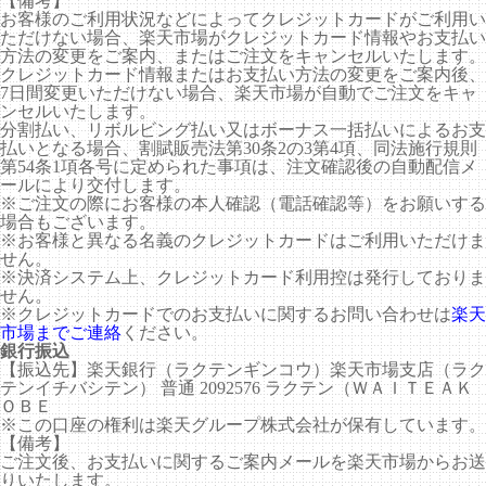
【備考】
お客様のご利用状況などによってクレジットカードがご利用い
ただけない場合、楽天市場がクレジットカード情報やお支払い
方法の変更をご案内、またはご注文をキャンセルいたします。
クレジットカード情報またはお支払い方法の変更をご案内後、
7日間変更いただけない場合、楽天市場が自動でご注文をキャ
ンセルいたします。
分割払い、リボルビング払い又はボーナス一括払いによるお支
払いとなる場合、割賦販売法第30条2の3第4項、同法施行規則
第54条1項各号に定められた事項は、注文確認後の自動配信メ
ールにより交付します。
※ご注文の際にお客様の本人確認（電話確認等）をお願いする
場合もございます。
※お客様と異なる名義のクレジットカードはご利用いただけま
せん。
※決済システム上、クレジットカード利用控は発行しておりま
せん。
※クレジットカードでのお支払いに関するお問い合わせは
楽天
市場までご連絡
ください。
銀行振込
【振込先】楽天銀行（ラクテンギンコウ）楽天市場支店（ラク
テンイチバシテン） 普通 2092576 ラクテン（ＷＡＩＴＥＡＫ
ＯＢＥ
※この口座の権利は楽天グループ株式会社が保有しています。
【備考】
ご注文後、お支払いに関するご案内メールを楽天市場からお送
りいたします。