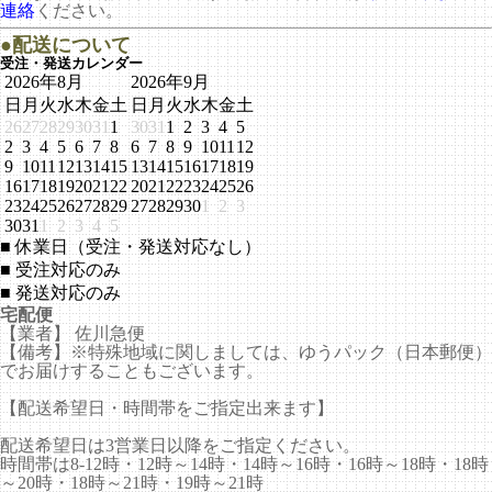
連絡
ください。
●配送について
受注・発送カレンダー
2026年8月
2026年9月
日
月
火
水
木
金
土
日
月
火
水
木
金
土
26
27
28
29
30
31
1
30
31
1
2
3
4
5
2
3
4
5
6
7
8
6
7
8
9
10
11
12
9
10
11
12
13
14
15
13
14
15
16
17
18
19
16
17
18
19
20
21
22
20
21
22
23
24
25
26
23
24
25
26
27
28
29
27
28
29
30
1
2
3
30
31
1
2
3
4
5
■
休業日（受注・発送対応なし）
■
受注対応のみ
■
発送対応のみ
宅配便
【業者】 佐川急便
【備考】※特殊地域に関しましては、ゆうパック（日本郵便）
でお届けすることもございます。
【配送希望日・時間帯をご指定出来ます】
配送希望日は3営業日以降をご指定ください。
時間帯は8-12時・12時～14時・14時～16時・16時～18時・18時
～20時・18時～21時・19時～21時