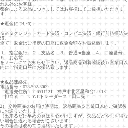
れ以外のお客様
都合による返品につきましてはお客様にてご負担いただきま
す。
★返金について
※※※クレジットカード決済・コンビニ決済・銀行前払振込決
済、
全て、返金はご指定の口座に返金金額をお振込致します。
１．指定銀行 ２．支店名 ３．普通or当座 ４．口座番号
５．お名前
をメールにてお知らせ下さい。返品商品到着確認後５営業日以
内にご指定口座にお振込致します。
★返品連絡先
電話番号：078-592-3009
返送先住所：〒6511121 神戸市北区星和台1-9-13
担当者 ：Y.T.トレーダース 田口宛
2） 交換商品のお届け時期は、返品商品５営業日以内ご確認後
にお送りいたします。
（出来るだけ早めの発送を心がけますが、欠品などやむを得な
い場合は遅れる場合がございます。
その場合は改めてご連絡いたします。）