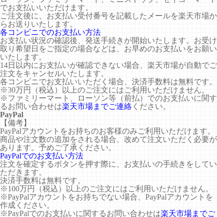
でお支払いいただけます。
ご注文後に、お支払い受付番号を記載したメールを楽天市場か
らお送りいたします。
各コンビニでのお支払い方法
お支払い状況の確認後、発送手続きが開始いたします。お受け
取り希望日をご指定の場合などは、お早めのお支払いをお願い
いたします。
14日以内にお支払いが確認できない場合、楽天市場が自動でご
注文をキャンセルいたします。
各コンビニでお支払いいただく場合、決済手数料は無料です。
※30万円（税込）以上のご注文にはご利用いただけません。
※ファミリーマート、ローソン等（前払）でのお支払いに関す
るお問い合わせは
楽天市場までご連絡
ください。
PayPal
【備考】
PayPalアカウントをお持ちのお客様のみご利用いただけます。
商品や注文数の追加をされる場合、改めて注文いただく必要が
あります。予めご了承ください。
PayPalでのお支払い方法
注文を確定するボタンを押す際に、お支払いの手続きをしてい
ただきます。
決済手数料は無料です。
※100万円（税込）以上のご注文にはご利用いただけません。
※PayPalアカウントをお持ちでない場合、PayPalアカウントを
作成ください。
※PayPalでのお支払いに関するお問い合わせは
楽天市場までご