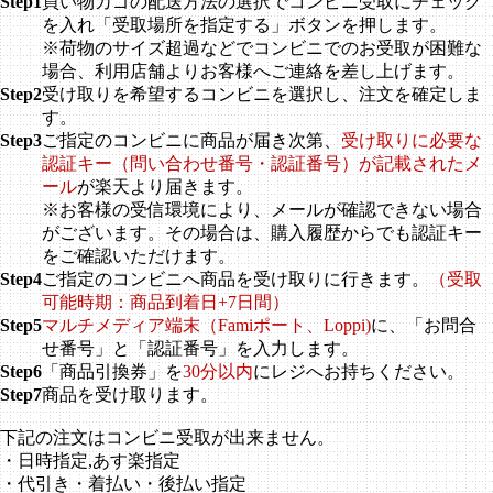
Step1
買い物カゴの配送方法の選択でコンビニ受取にチェック
を入れ「受取場所を指定する」ボタンを押します。
※荷物のサイズ超過などでコンビニでのお受取が困難な
場合、利用店舗よりお客様へご連絡を差し上げます。
Step2
受け取りを希望するコンビニを選択し、注文を確定しま
す。
Step3
ご指定のコンビニに商品が届き次第、
受け取りに必要な
認証キー（問い合わせ番号・認証番号）が記載されたメ
ール
が楽天より届きます。
※お客様の受信環境により、メールが確認できない場合
がございます。その場合は、購入履歴からでも認証キー
をご確認いただけます。
Step4
ご指定のコンビニへ商品を受け取りに行きます。
（受取
可能時期：商品到着日+7日間）
Step5
マルチメディア端末（Famiポート、Loppi)
に、「お問合
せ番号」と「認証番号」を入力します。
Step6
「商品引換券」を
30分以内
にレジへお持ちください。
Step7
商品を受け取ります。
下記の注文はコンビニ受取が出来ません。
・日時指定,あす楽指定
・代引き・着払い・後払い指定