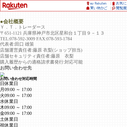
●会社概要
Ｙ．Ｔ．トレーダース
〒651-1121 兵庫県神戸市北区星和台１丁目９－１３
TEL:078-592-3009 FAX:078-593-1784
代表者:田口 雄策
店舗運営責任者:藤原 衣梨(ショップ担当)
店舗セキュリティ責任者:藤原 衣梨
購入履歴からの適格請求書発行:対応可能
お問い合わせ先
お問い合わせ対応時間
日
休業日
月
09:00 ～ 17:00
火
09:00 ～ 17:00
水
休業日
木
09:00 ～ 17:00
金
09:00 ～ 17:00
土
休業日
祝
休業日