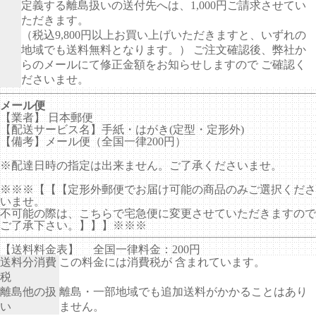
定義する離島扱いの送付先へは、1,000円ご請求させてい
ただきます。
（税込9,800円以上お買い上げいただきますと、いずれの
地域でも送料無料となります。） ご注文確認後、弊社か
らのメールにて修正金額をお知らせしますので ご確認く
ださいませ。
メール便
【業者】 日本郵便
【配送サービス名】手紙・はがき(定型・定形外)
【備考】メール便（全国一律200円）
※配達日時の指定は出来ません。ご了承くださいませ。
※※※【【【定形外郵便でお届け可能の商品のみご選択くださ
いませ。
不可能の際は、こちらで宅急便に変更させていただきますので
ご了承下さい。】】】※※※
【送料料金表】
全国一律料金：200円
送料分消費
この料金には消費税が 含まれています。
税
離島他の扱
離島・一部地域でも追加送料がかかることはあり
い
ません。