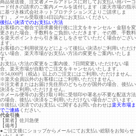
商品発送後、注文者メールアドレスに対してお支払い用バーコ
ード付きの請求のご案内メールを送付します（楽天市場の指示
に基づき株式会社ネットプロテクションズよりご請求しま
す）。メール受取後14日以内にお支払いください。
後払い決済でのお支払い方法
お客様のご都合で請求書発行後に注文をキャンセル・金額を変
更された場合、手数料をご負担いただきます。その際、手数料
を楽天ポイントから引き落としをさせていただく場合がござい
ます。
お客様のご利用状況などによって後払い決済がご利用いただけ
ない場合、楽天市場がお支払い方法の変更をご案内いたしま
す。
お支払い方法の変更をご案内後、7日間変更いただけない場
合、楽天市場が自動でご注文をキャンセルいたします。
※54,000円（税込）以上のご注文にはご利用いただけません。
※楽天会員以外のお客様にはご利用いただけません。
※注文者またはお届け先住所のどちらかが国外の場合、後払い
決済をご利用いただけません。
※メール便等のお受け取り時に受領印や署名が不要な配送方法
の場合、後払い決済をご利用いただけない場合がございます。
※後払い決済でのお支払いに関するお問い合わせは
楽天市場ま
でご連絡
ください。
代金引換
【業者】佐川急便
【備考】
●ご注文後にショップからメールにてお支払い総額をお知らせ
いたします。