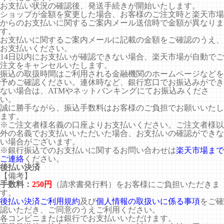
お支払い状況の確認後、発送手続きが開始いたします。
ショップが金額を変更した場合、お客様のご注文時と楽天市場
からのお支払いに関するご案内メール送信時で金額が異なりま
す。
お支払いに関するご案内メールに記載の金額をご確認のうえ、
お支払いください。
14日以内にお支払いが確認できない場合、楽天市場が自動でご
注文をキャンセルいたします。
振込の取扱時間はご利用される金融機関のホームページなどを
予めご確認ください。連休時など、銀行窓口でお振込みができ
ない場合は、ATMやネットバンキングにてお振込みくださ
い。
誠に勝手ながら、振込手数料はお客様のご負担でお願いいたし
ます。
※ご注文者様名義の口座よりお支払いください。ご注文者様以
外の名義でお支払いいただいた場合、お支払いの確認ができな
い場合がございます。
※銀行振込でのお支払いに関するお問い合わせは
楽天市場まで
ご連絡
ください。
後払い決済
【備考】
手数料：
250円
（請求書発行料）をお客様にご負担いただきま
す。
後払い決済ご利用規約
及び
個人情報の取扱いに係る事項
をご確
認いただき、ご同意のうえご利用ください。
各コンビニまたは銀行でお支払いいただけます。