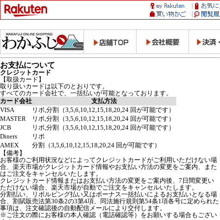
お支払について
クレジットカード
【取扱カード】
取り扱いカードは以下のとおりです。
すべてのカード会社で、一括払いが可能となっております。
カード会社
支払方法
VISA
リボ,分割（3,5,6,10,12,15,18,20,24 回が可能です）
MASTER
リボ,分割（3,5,6,10,12,15,18,20,24 回が可能です）
JCB
リボ,分割（3,5,6,10,12,15,18,20,24 回が可能です）
Diners
リボ
AMEX
分割（3,5,6,10,12,15,18,20,24 回が可能です）
【備考】
お客様のご利用状況などによってクレジットカードがご利用いただけない場
合、楽天市場がクレジットカード情報やお支払い方法の変更をご案内、また
はご注文をキャンセルいたします。
クレジットカード情報またはお支払い方法の変更をご案内後、7日間変更い
ただけない場合、楽天市場が自動でご注文をキャンセルいたします。
分割払い、リボルビング払い又はボーナス一括払いによるお支払いとなる場
合、割賦販売法第30条2の3第4項、同法施行規則第54条1項各号に定められた
事項は、注文確認後の自動配信メールにより交付します。
※ご注文の際にお客様の本人確認（電話確認等）をお願いする場合もござい