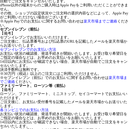
自動でご注文をキャンセルいたします。
iPhone以外の端末からのご購入時はApple Payをご利用いただくことができま
せん。
その他、ショップの設定状況やご注文時の選択内容などによって、Apple Pay
がご利用いただけない場合がございます。
※Apple Payでのお支払いに関するお問い合わせは
楽天市場までご連絡
くださ
い。
セブンイレブン（前払）
【備考】
セブンイレブンでお支払いいただけます。
ご注文後に、払込票番号および払込票のURLを記載したメールを楽天市場か
らお送りいたします。
セブンイレブンでのお支払い方法
お支払い状況の確認後、発送手続きが開始いたします。お受け取り希望日を
ご指定の場合などは、お早めのお支払いをお願いいたします。
14日以内にお支払いが確認できない場合、楽天市場が自動でご注文をキャン
セルいたします。
決済手数料は無料です。
※30万円（税込）以上のご注文にはご利用いただけません。
※セブンイレブン（前払）でのお支払いに関するお問い合わせは
楽天市場ま
でご連絡
ください。
ファミリーマート、ローソン等（前払）
【備考】
ローソン、ファミリーマート、ミニストップ、セイコーマートでお支払いい
ただけます。
ご注文後に、お支払い受付番号を記載したメールを楽天市場からお送りいた
します。
各コンビニでのお支払い方法
お支払い状況の確認後、発送手続きが開始いたします。お受け取り希望日を
ご指定の場合などは、お早めのお支払いをお願いいたします。
14日以内にお支払いが確認できない場合、楽天市場が自動でご注文をキャン
セルいたします。