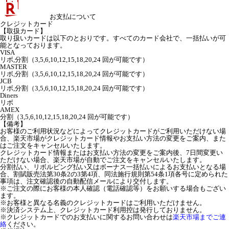
お支払について
クレジットカード
【取扱カード】
取り扱いカードは以下のとおりです。すべてのカード会社で、一括払いが可
能となっております。
VISA
リボ,分割（3,5,6,10,12,15,18,20,24 回が可能です）
MASTER
リボ,分割（3,5,6,10,12,15,18,20,24 回が可能です）
JCB
リボ,分割（3,5,6,10,12,15,18,20,24 回が可能です）
Diners
リボ
AMEX
分割（3,5,6,10,12,15,18,20,24 回が可能です）
【備考】
お客様のご利用状況などによってクレジットカードがご利用いただけない場
合、楽天市場がクレジットカード情報やお支払い方法の変更をご案内、また
はご注文をキャンセルいたします。
クレジットカード情報またはお支払い方法の変更をご案内後、7日間変更い
ただけない場合、楽天市場が自動でご注文をキャンセルいたします。
分割払い、リボルビング払い又はボーナス一括払いによるお支払いとなる場
合、割賦販売法第30条2の3第4項、同法施行規則第54条1項各号に定められた
事項は、注文確認後の自動配信メールにより交付します。
※ご注文の際にお客様の本人確認（電話確認等）をお願いする場合もござい
ます。
※お客様と異なる名義のクレジットカードはご利用いただけません。
※決済システム上、クレジットカード利用控は発行しておりません。
※クレジットカードでのお支払いに関するお問い合わせは
楽天市場までご連
絡
ください。