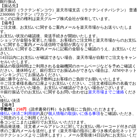
銀行振込
【振込先】
楽天銀行（ラクテンギンコウ）楽天市場支店（ラクテンイチバシテン） 普通
2360066 ラクテン（ワカフシ゛
※この口座の権利は楽天グループ株式会社が保有しています。
【備考】
ご注文後、お支払いに関するご案内メールを楽天市場からお送りいたしま
す。
お支払い状況の確認後、発送手続きが開始いたします。
ショップが金額を変更した場合、お客様のご注文時と楽天市場からのお支払
いに関するご案内メール送信時で金額が異なります。
お支払いに関するご案内メールに記載の金額をご確認のうえ、お支払いくだ
さい。
14日以内にお支払いが確認できない場合、楽天市場が自動でご注文をキャン
セルいたします。
振込の取扱時間はご利用される金融機関のホームページなどを予めご確認く
ださい。連休時など、銀行窓口でお振込みができない場合は、ATMやネット
バンキングにてお振込みください。
誠に勝手ながら、振込手数料はお客様のご負担でお願いいたします。
※ご注文者様名義の口座よりお支払いください。ご注文者様以外の名義でお
支払いいただいた場合、お支払いの確認ができない場合がございます。
※銀行振込でのお支払いに関するお問い合わせは
楽天市場までご連絡
くださ
い。
後払い決済
【備考】
手数料：
250円
（請求書発行料）をお客様にご負担いただきます。
後払い決済ご利用規約
及び
個人情報の取扱いに係る事項
をご確認いただき、
ご同意のうえご利用ください。
各コンビニまたは銀行でお支払いいただけます。
商品発送後、注文者メールアドレスに対してお支払い用バーコード付きの請
求のご案内メールを送付します（楽天市場の指示に基づき株式会社ネットプ
ロテクションズよりご請求します）。メール受取後14日以内にお支払いくだ