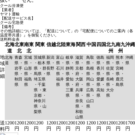
扱い
せん。
クール冷凍便
【業者】
ヤマト運輸
【配送サービス名】
クール宅急便
【備考】
その他詳細については、「配送について」の『宅配便についてのご案内（各
温度帯共通）』を御覧ください。
送料料金表
北海
北東
南東
関東
信越
北陸
東海
関西
中国
四国
北九
南九
沖縄
道
北
北
州
州
地
北海
青森
宮城
茨城県
新潟
富山
岐阜
滋賀
鳥取
徳島
福岡
熊本
沖縄
道
県 ・
県 ・
・栃木
県 ・
県 ・
県 ・
県 ・
県 ・
県 ・
県 ・
県 ・
県
域
岩手
山形
県 ・群
長野
石川
静岡
京都
島根
香川
佐賀
宮崎
詳
県 ・
県 ・
馬県 ・
県
県 ・
県 ・
府 ・
県 ・
県 ・
県 ・
県 ・
細
秋田
福島
埼玉県
福井
愛知
大阪
岡山
愛媛
長崎
鹿児
県
県
・千葉
県
県 ・
府 ・
県 ・
県 ・
県 ・
島県
県 ・東
三重
兵庫
広島
高知
大分
京都 ・
県
県 ・
県 ・
県
県
神奈川
奈良
山口
県 ・山
県 ・
県
梨県
和歌
山県
送
1200
1200
1200
1200
1200
1200
1200
1200
1200
1200
1200
1200
1700
円
円
円
円
円
円
円
円
円
円
円
円
円
料