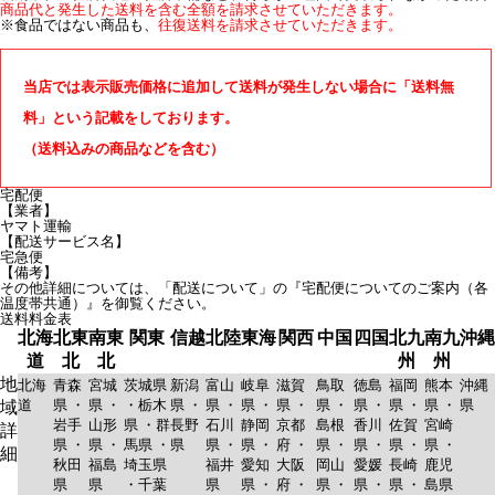
商品代と発生した送料を含む全額を請求させていただきます。
※食品ではない商品も、
往復送料を請求させていただきます。
当店では表示販売価格に追加して送料が発生しない場合に「送料無
料」という記載をしております。
（送料込みの商品などを含む）
宅配便
【業者】
ヤマト運輸
【配送サービス名】
宅急便
【備考】
その他詳細については、「配送について」の『宅配便についてのご案内（各
温度帯共通）』を御覧ください。
送料料金表
北海
北東
南東
関東
信越
北陸
東海
関西
中国
四国
北九
南九
沖縄
道
北
北
州
州
地
北海
青森
宮城
茨城県
新潟
富山
岐阜
滋賀
鳥取
徳島
福岡
熊本
沖縄
道
県 ・
県 ・
・栃木
県 ・
県 ・
県 ・
県 ・
県 ・
県 ・
県 ・
県 ・
県
域
岩手
山形
県 ・群
長野
石川
静岡
京都
島根
香川
佐賀
宮崎
詳
県 ・
県 ・
馬県 ・
県
県 ・
県 ・
府 ・
県 ・
県 ・
県 ・
県 ・
細
秋田
福島
埼玉県
福井
愛知
大阪
岡山
愛媛
長崎
鹿児
県
県
・千葉
県
県 ・
府 ・
県 ・
県 ・
県 ・
島県