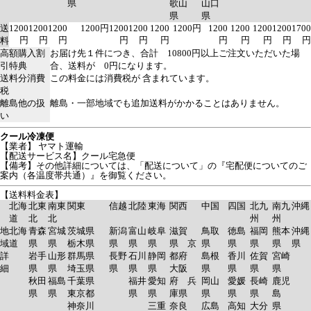
県
歌山
山口
県
県
送
1200
1200
1200
1200円
1200
1200
1200
1200円
1200
1200
1200
1200
1700
円
円
円
円
円
円
円
円
円
円
円
料
高額購入割
お届け先１件につき、合計 10800円以上ご注文いただいた場
引特典
合、送料が 0円になります。
送料分消費
この料金には消費税が 含まれています。
税
離島他の扱
離島・一部地域でも追加送料がかかることはありません。
い
クール冷凍便
【業者】 ヤマト運輸
【配送サービス名】クール宅急便
【備考】その他詳細については、「配送について」の『宅配便についてのご
案内（各温度帯共通）』を御覧ください。
【送料料金表】
北海
北東
南東
関東
信越
北陸
東海
関西
中国
四国
北九
南九
沖縄
道
北
北
州
州
地
北海
青森
宮城
茨城県
新潟
富山
岐阜
滋賀
鳥取
徳島
福岡
熊本
沖縄
域
道
県
県
栃木県
県
県
県
県 京
県
県
県
県
県
詳
岩手
山形
群馬県
長野
石川
静岡
都府
島根
香川
佐賀
宮崎
細
県
県
埼玉県
県
県
県
大阪
県
県
県
県
秋田
福島
千葉県
福井
愛知
府 兵
岡山
愛媛
長崎
鹿児
県
県
東京都
県
県
庫県
県
県
県
島
神奈川
三重
奈良
広島
高知
大分
県