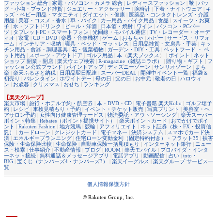
ファッション 総合
|
家電・パソコン・カメラ 総合
|
レディースファッション
|
靴
|
バッ
グ・小物・ブランド雑貨
|
ジュエリー・アクセサリー
|
腕時計
|
下着・ナイトウェア
|
キ
ッズ・ベビー用品・マタニティ
|
ダイエット・健康
|
医薬品・コンタクトレンズ・介護
用品
|
美容・コスメ・香水
|
車・バイク
|
カー用品・バイク用品
|
食品
|
スイーツ・お菓
子
|
水・ソフトドリンク
|
ビール・洋酒
|
日本酒・焼酎
|
ワイン
|
パソコン・PCパー
ツ
|
タブレットPC・スマートフォン
|
光回線・モバイル通信
|
TV・レコーダー・オーデ
ィオ
|
家電
|
CD・DVD
|
楽器・音楽機材
|
ゲーム
|
おもちゃ
|
ホビー
|
サービス・リフォ
ーム
|
インテリア・収納
|
寝具・ベッド・マットレス
|
日用品雑貨・文房具・手芸
|
キッ
チン用品・食器・調理器具
|
花・観葉植物
|
ガーデン・DIY・工具
|
ペットフード ・ ペ
ット用品
|
スポーツ・アウトドア
|
ゴルフ用品
|
本
（
楽天ブックス
） |
ポイント
|
ネット
ショップ 開業・開店
|
楽天ウェブ検索
|
R-magazine（雑誌コラボ）
|
贈り物・ギフト
|
フ
ァッション公式ブランド
|
ポイントアップ
|
ディズニーゾーン
|
サンリオゾーン
|
まち
楽
|
楽天ふるさと納税
|
日用品翌日配達
|
スーパーDEAL
|
開催中イベント一覧
|
福袋＆
初売り
|
バレンタイン
|
ホワイトデー
|
母の日
|
父の日
|
お中元
|
敬老の日
|
ハロウィ
ン
|
お歳暮
|
クリスマス
|
おせち
|
ランキング
【楽天グループ】
楽天市場
|
旅行・ホテル予約・航空券
|
本・DVD・CD
|
電子書籍 楽天Kobo
|
ゴルフ場予
約
|
レシピ
|
車検見積もり・予約
|
イベント・チケット販売
|
写真プリント
|
美容室・ヘ
アサロン予約
|
女性向け健康管理サービス
|
物流委託・アウトソーシング
|
楽天スーパー
ポイント特集
|
Rebates（ポイント提携サイト）
|
楽天ポイントカード
|
おでかけでポイ
ント
|
Rakuten Fashion
|
地方競馬
|
競輪
|
アフィリエイト
|
ネット証券（株・FX・投資信
託）
|
カードローン
|
クレジットカード
|
電子マネー
|
決済システム
|
スマホでカード決
済
|
エネルギープランニング
|
住宅ローン変動金利（固定特約付き）・フラット35
|
損害
保険・生命保険比較
|
生命保険
|
自動車保険一括見積もり
|
インターネット銀行
|
ニュー
ス・検索
|
仕事紹介
|
不動産情報
|
ブログ
|
ROOM
|
楽天モバイル
|
プロバイダ・インタ
ーネット接続
|
無料通話＆メッセージアプリ
|
電話アプリ
|
動画配信
|
占い
|
toto・
BIG
|
宝くじ（ナンバーズ4・ナンバーズ3）
|
楽天イーグルス
|
楽天グループ サービス一
覧
個人情報保護方針
© Rakuten Group, Inc.