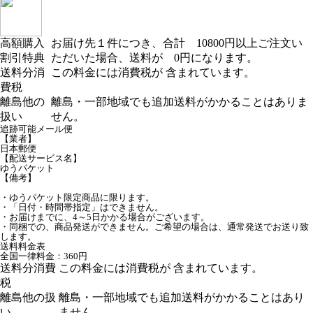
高額購入
お届け先１件につき、合計 10800円以上ご注文い
割引特典
ただいた場合、送料が 0円になります。
送料分消
この料金には消費税が 含まれています。
費税
離島他の
離島・一部地域でも追加送料がかかることはありま
扱い
せん。
追跡可能メール便
【業者】
日本郵便
【配送サービス名】
ゆうパケット
【備考】
・ゆうパケット限定商品に限ります。
・「日付・時間帯指定」はできません。
・お届けまでに、4～5日かかる場合がございます。
・同梱での、商品発送ができません。ご希望の場合は、通常発送でお送り致
します。
送料料金表
全国一律料金：360円
送料分消費
この料金には消費税が 含まれています。
税
離島他の扱
離島・一部地域でも追加送料がかかることはあり
い
ません。