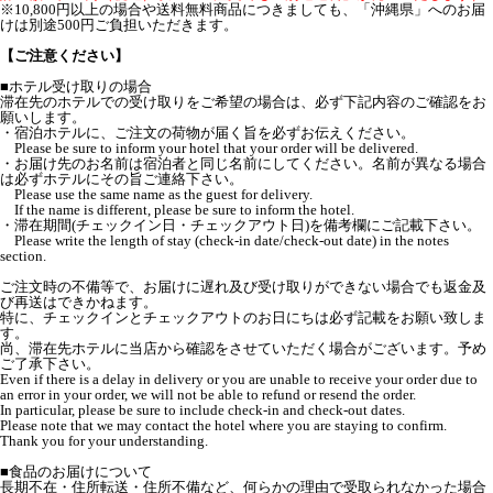
※10,800円以上の場合や送料無料商品につきましても、「沖縄県」へのお届
けは別途500円ご負担いただきます。
【ご注意ください】
■ホテル受け取りの場合
滞在先のホテルでの受け取りをご希望の場合は、必ず下記内容のご確認をお
願いします。
・宿泊ホテルに、ご注文の荷物が届く旨を必ずお伝えください。
Please be sure to inform your hotel that your order will be delivered.
・お届け先のお名前は宿泊者と同じ名前にしてください。名前が異なる場合
は必ずホテルにその旨ご連絡下さい。
Please use the same name as the guest for delivery.
If the name is different, please be sure to inform the hotel.
・滞在期間(チェックイン日・チェックアウト日)を備考欄にご記載下さい。
Please write the length of stay (check-in date/check-out date) in the notes
section.
ご注文時の不備等で、お届けに遅れ及び受け取りができない場合でも返金及
び再送はできかねます。
特に、チェックインとチェックアウトのお日にちは必ず記載をお願い致しま
す。
尚、滞在先ホテルに当店から確認をさせていただく場合がございます。予め
ご了承下さい。
Even if there is a delay in delivery or you are unable to receive your order due to
an error in your order, we will not be able to refund or resend the order.
In particular, please be sure to include check-in and check-out dates.
Please note that we may contact the hotel where you are staying to confirm.
Thank you for your understanding.
■食品のお届けについて
長期不在・住所転送・住所不備など、何らかの理由で受取られなかった場合