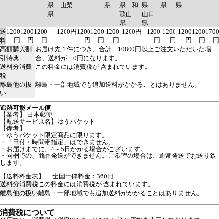
県 山梨
県
県 和
県
県
県
県
歌山
山口
県
県
送
1200
1200
1200
1200円
1200
1200
1200
1200円
1200
1200
1200
1200
1700
円
円
円
円
円
円
円
円
円
円
円
料
高額購入割
お届け先１件につき、合計 10800円以上ご注文いただいた場
引特典
合、送料が 0円になります。
送料分消費
この料金には消費税が 含まれています。
税
離島他の扱
離島・一部地域でも追加送料がかかることはありません。
い
追跡可能メール便
【業者】 日本郵便
【配送サービス名】ゆうパケット
【備考】
・ゆうパケット限定商品に限ります。
・「日付・時間帯指定」はできません。
・お届けまでに、4～5日かかる場合がございます。
・同梱での、商品発送ができません。ご希望の場合は、通常発送でお送り致
します。
【送料料金表】
全国一律料金：360円
送料分消費税
この料金には消費税が 含まれています。
離島他の扱い
離島・一部地域でも追加送料がかかることはありません。
消費税について