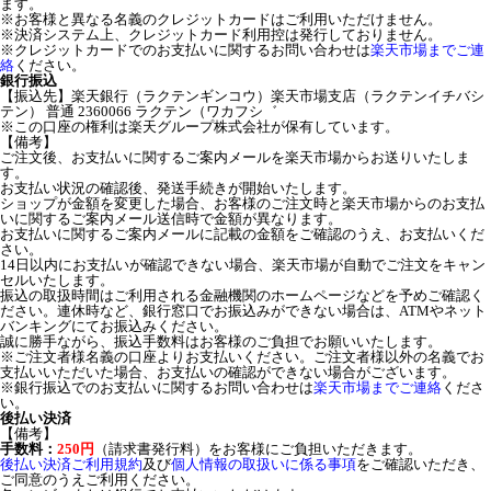
ます。
※お客様と異なる名義のクレジットカードはご利用いただけません。
※決済システム上、クレジットカード利用控は発行しておりません。
※クレジットカードでのお支払いに関するお問い合わせは
楽天市場までご連
絡
ください。
銀行振込
【振込先】楽天銀行（ラクテンギンコウ）楽天市場支店（ラクテンイチバシ
テン） 普通 2360066 ラクテン（ワカフシ゛
※この口座の権利は楽天グループ株式会社が保有しています。
【備考】
ご注文後、お支払いに関するご案内メールを楽天市場からお送りいたしま
す。
お支払い状況の確認後、発送手続きが開始いたします。
ショップが金額を変更した場合、お客様のご注文時と楽天市場からのお支払
いに関するご案内メール送信時で金額が異なります。
お支払いに関するご案内メールに記載の金額をご確認のうえ、お支払いくだ
さい。
14日以内にお支払いが確認できない場合、楽天市場が自動でご注文をキャン
セルいたします。
振込の取扱時間はご利用される金融機関のホームページなどを予めご確認く
ださい。連休時など、銀行窓口でお振込みができない場合は、ATMやネット
バンキングにてお振込みください。
誠に勝手ながら、振込手数料はお客様のご負担でお願いいたします。
※ご注文者様名義の口座よりお支払いください。ご注文者様以外の名義でお
支払いいただいた場合、お支払いの確認ができない場合がございます。
※銀行振込でのお支払いに関するお問い合わせは
楽天市場までご連絡
くださ
い。
後払い決済
【備考】
手数料：
250円
（請求書発行料）をお客様にご負担いただきます。
後払い決済ご利用規約
及び
個人情報の取扱いに係る事項
をご確認いただき、
ご同意のうえご利用ください。