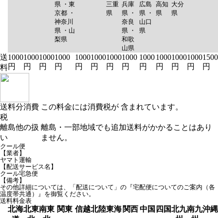
県 ・東
三重
兵庫
広島
高知
大分
京都 ・
県
県 ・
県 ・
県
県
神奈川
奈良
山口
県 ・山
県 ・
県
梨県
和歌
山県
送
1000
1000
1000
1000
1000
1000
1000
1000
1000
1000
1000
1000
1500
円
円
円
円
円
円
円
円
円
円
円
円
円
料
送料分消費
この料金には消費税が 含まれています。
税
離島他の扱
離島・一部地域でも追加送料がかかることはあり
い
ません。
クール便
【業者】
ヤマト運輸
【配送サービス名】
クール宅急便
【備考】
その他詳細については、「配送について」の『宅配便についてのご案内（各
温度帯共通）』を御覧ください。
送料料金表
北海
北東
南東
関東
信越
北陸
東海
関西
中国
四国
北九
南九
沖縄