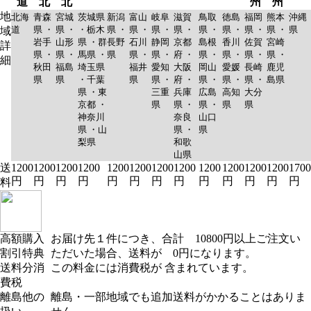
道
北
北
州
州
地
北海
青森
宮城
茨城県
新潟
富山
岐阜
滋賀
鳥取
徳島
福岡
熊本
沖縄
道
県 ・
県 ・
・栃木
県 ・
県 ・
県 ・
県 ・
県 ・
県 ・
県 ・
県 ・
県
域
岩手
山形
県 ・群
長野
石川
静岡
京都
島根
香川
佐賀
宮崎
詳
県 ・
県 ・
馬県 ・
県
県 ・
県 ・
府 ・
県 ・
県 ・
県 ・
県 ・
細
秋田
福島
埼玉県
福井
愛知
大阪
岡山
愛媛
長崎
鹿児
県
県
・千葉
県
県 ・
府 ・
県 ・
県 ・
県 ・
島県
県 ・東
三重
兵庫
広島
高知
大分
京都 ・
県
県 ・
県 ・
県
県
神奈川
奈良
山口
県 ・山
県 ・
県
梨県
和歌
山県
送
1200
1200
1200
1200
1200
1200
1200
1200
1200
1200
1200
1200
1700
円
円
円
円
円
円
円
円
円
円
円
円
円
料
高額購入
お届け先１件につき、合計 10800円以上ご注文い
割引特典
ただいた場合、送料が 0円になります。
送料分消
この料金には消費税が 含まれています。
費税
離島他の
離島・一部地域でも追加送料がかかることはありま