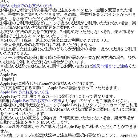
さい。
後払い決済でのお支払い方法
お客様のご都合で請求書発行後に注文をキャンセル・金額を変更された場
合、手数料をご負担いただきます。その際、手数料を楽天ポイントから引き
落としをさせていただく場合がございます。
お客様のご利用状況などによって後払い決済がご利用いただけない場合、楽
天市場がお支払い方法の変更をご案内いたします。
お支払い方法の変更をご案内後、7日間変更いただけない場合、楽天市場が
自動でご注文をキャンセルいたします。
※54,000円（税込）以上のご注文にはご利用いただけません。
※楽天会員以外のお客様にはご利用いただけません。
※注文者またはお届け先住所のどちらかが国外の場合、後払い決済をご利用
いただけません。
※メール便等のお受け取り時に受領印や署名が不要な配送方法の場合、後払
い決済をご利用いただけない場合がございます。
※後払い決済でのお支払いに関するお問い合わせは
楽天市場までご連絡
くだ
さい。
Apple Pay
【備考】
Apple Payに対応したiPhoneでお支払いいただけます。
ご注文を確定する直前に、Apple Payの認証を行っていただきます。
Apple Payでのお支払い方法
Apple Payでご利用できるカードは発行会社によって異なります。
詳細は
Apple Payでのお支払い方法
よりAppleのサイトをご確認ください。
お客様のご利用状況などによってApple Payおよびクレジットカードがご利用
いただけない場合、楽天市場がお支払い方法の変更をご案内、またはご注文
をキャンセルいたします。
お支払い方法の変更をご案内後、7日間変更いただけない場合、楽天市場が
自動でご注文をキャンセルいたします。
iPhone以外の端末からのご購入時はApple Payをご利用いただくことができま
せん。
その他、ショップの設定状況やご注文時の選択内容などによって、Apple Pay