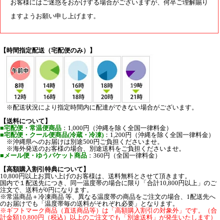
お客様にはご迷惑をおかけする場合がございますが、何卒ご理解賜り
ますようお願い申し上げます。
【時間指定配送（宅配便のみ）】
※配送状況により指定時間内に配達ができない場合がございます。
【送料について】
■宅配便・常温便商品
：1,000円（沖縄を除く全国一律料金）
■宅配便・クール便商品(冷蔵・冷凍)
：1,200円（沖縄を除く全国一律料金）
※沖縄県へのお届けは別途500円ご負担くださいませ。
※海外発送のお客様の場合、別途送料をご負担くださいませ。
■メール便・ゆうパケット商品
：360円（全国一律料金）
【高額購入割引特典について】
10,800円以上お買い上げのお客様は、送料無料とさせて頂きます。
国内で１配送先につき、同一温度帯の場合に限り「合計10,800円以上」のご
注文で、送料が0円になります。
※常温商品＋冷凍商品 等、異なる温度帯の商品をご注文の場合、1配送先へ
のお届けでも「温度帯毎の送料がそれぞれ必要」となります。
※ギフトマーク商品（直送商品等）は「高額購入割引の対象外」です。（合
計金額10,800円（税込）以上のご注文でも「別途送料」が発生いたします）