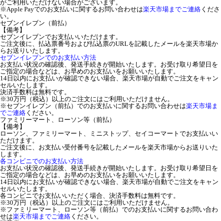
がご利用いただけない場合がございます。
※Apple Payでのお支払いに関するお問い合わせは
楽天市場までご連絡
くださ
い。
セブンイレブン（前払）
【備考】
セブンイレブンでお支払いいただけます。
ご注文後に、払込票番号および払込票のURLを記載したメールを楽天市場か
らお送りいたします。
セブンイレブンでのお支払い方法
お支払い状況の確認後、発送手続きが開始いたします。お受け取り希望日を
ご指定の場合などは、お早めのお支払いをお願いいたします。
14日以内にお支払いが確認できない場合、楽天市場が自動でご注文をキャン
セルいたします。
決済手数料は無料です。
※30万円（税込）以上のご注文にはご利用いただけません。
※セブンイレブン（前払）でのお支払いに関するお問い合わせは
楽天市場ま
でご連絡
ください。
ファミリーマート、ローソン等（前払）
【備考】
ローソン、ファミリーマート、ミニストップ、セイコーマートでお支払いい
ただけます。
ご注文後に、お支払い受付番号を記載したメールを楽天市場からお送りいた
します。
各コンビニでのお支払い方法
お支払い状況の確認後、発送手続きが開始いたします。お受け取り希望日を
ご指定の場合などは、お早めのお支払いをお願いいたします。
14日以内にお支払いが確認できない場合、楽天市場が自動でご注文をキャン
セルいたします。
各コンビニでお支払いいただく場合、決済手数料は無料です。
※30万円（税込）以上のご注文にはご利用いただけません。
※ファミリーマート、ローソン等（前払）でのお支払いに関するお問い合わ
せは
楽天市場までご連絡
ください。