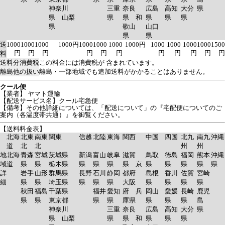
神奈川
三重
奈良
広島
高知
大分
県
県 山梨
県
県 和
県
県
県
県
歌山
山口
県
県
送
1000
1000
1000
1000円
1000
1000
1000
1000円
1000
1000
1000
1000
1500
円
円
円
円
円
円
円
円
円
円
円
料
送料分消費税
この料金には消費税が 含まれています。
離島他の扱い
離島・一部地域でも追加送料がかかることはありません。
クール便
【業者】 ヤマト運輸
【配送サービス名】クール宅急便
【備考】その他詳細については、「配送について」の『宅配便についてのご
案内（各温度帯共通）』を御覧ください。
【送料料金表】
北海
北東
南東
関東
信越
北陸
東海
関西
中国
四国
北九
南九
沖縄
道
北
北
州
州
地
北海
青森
宮城
茨城県
新潟
富山
岐阜
滋賀
鳥取
徳島
福岡
熊本
沖縄
域
道
県
県
栃木県
県
県
県
県 京
県
県
県
県
県
詳
岩手
山形
群馬県
長野
石川
静岡
都府
島根
香川
佐賀
宮崎
細
県
県
埼玉県
県
県
県
大阪
県
県
県
県
秋田
福島
千葉県
福井
愛知
府 兵
岡山
愛媛
長崎
鹿児
県
県
東京都
県
県
庫県
県
県
県
島
神奈川
三重
奈良
広島
高知
大分
県
県 山梨
県
県 和
県
県
県