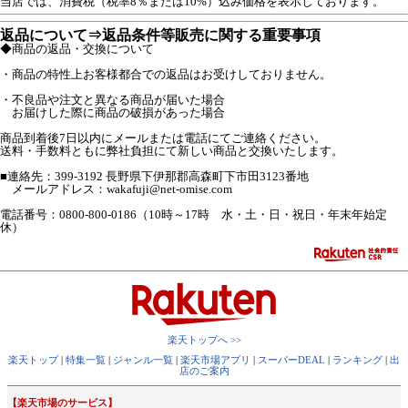
当店では、消費税（税率8％または10%）込み価格を表示しております。
返品について⇒返品条件等販売に関する重要事項
◆商品の返品・交換について
・商品の特性上お客様都合での返品はお受けしておりません。
・不良品や注文と異なる商品が届いた場合
お届けした際に商品の破損があった場合
商品到着後7日以内にメールまたは電話にてご連絡ください。
送料・手数料ともに弊社負担にて新しい商品と交換いたします。
■連絡先：399-3192 長野県下伊那郡高森町下市田3123番地
メールアドレス：wakafuji@net-omise.com
電話番号：0800-800-0186（10時～17時 水・土・日・祝日・年末年始定
休）
楽天トップへ >>
楽天トップ
|
特集一覧
|
ジャンル一覧
|
楽天市場アプリ
|
スーパーDEAL
|
ランキング
|
出
店のご案内
【楽天市場のサービス】