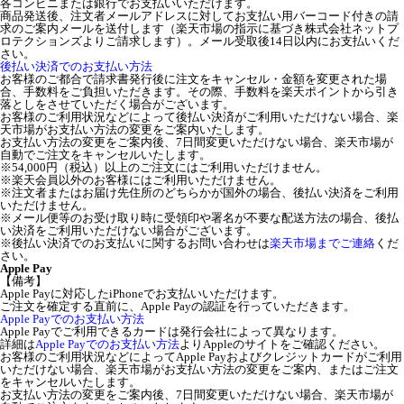
各コンビニまたは銀行でお支払いいただけます。
商品発送後、注文者メールアドレスに対してお支払い用バーコード付きの請
求のご案内メールを送付します（楽天市場の指示に基づき株式会社ネットプ
ロテクションズよりご請求します）。メール受取後14日以内にお支払いくだ
さい。
後払い決済でのお支払い方法
お客様のご都合で請求書発行後に注文をキャンセル・金額を変更された場
合、手数料をご負担いただきます。その際、手数料を楽天ポイントから引き
落としをさせていただく場合がございます。
お客様のご利用状況などによって後払い決済がご利用いただけない場合、楽
天市場がお支払い方法の変更をご案内いたします。
お支払い方法の変更をご案内後、7日間変更いただけない場合、楽天市場が
自動でご注文をキャンセルいたします。
※54,000円（税込）以上のご注文にはご利用いただけません。
※楽天会員以外のお客様にはご利用いただけません。
※注文者またはお届け先住所のどちらかが国外の場合、後払い決済をご利用
いただけません。
※メール便等のお受け取り時に受領印や署名が不要な配送方法の場合、後払
い決済をご利用いただけない場合がございます。
※後払い決済でのお支払いに関するお問い合わせは
楽天市場までご連絡
くだ
さい。
Apple Pay
【備考】
Apple Payに対応したiPhoneでお支払いいただけます。
ご注文を確定する直前に、Apple Payの認証を行っていただきます。
Apple Payでのお支払い方法
Apple Payでご利用できるカードは発行会社によって異なります。
詳細は
Apple Payでのお支払い方法
よりAppleのサイトをご確認ください。
お客様のご利用状況などによってApple Payおよびクレジットカードがご利用
いただけない場合、楽天市場がお支払い方法の変更をご案内、またはご注文
をキャンセルいたします。
お支払い方法の変更をご案内後、7日間変更いただけない場合、楽天市場が