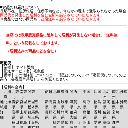
■食品のお届けについて
長期不在・住所転送・住所不備など、何らかの理由で受取られなかった場合
商品代と発生した送料を含む全額を請求させていただきます。
※食品ではない商品も、
往復送料を請求させていただきます。
当店では表示販売価格に追加して送料が発生しない場合に「送料無
料」という記載をしております。
（送料込みの商品などを含む）
宅配便
【業者】 ヤマト運輸
【配送サービス名】宅急便
【備考】その他詳細については、「配送について」の『宅配便についてのご
案内（各温度帯共通）』を御覧ください。
【送料料金表】
北海
北東
南東
関東
信越
北陸
東海
関西
中国
四国
北九
南九
沖縄
道
北
北
州
州
地
北海
青森
宮城
茨城県
新潟
富山
岐阜
滋賀
鳥取
徳島
福岡
熊本
沖縄
域
道
県
県
栃木県
県
県
県
県 京
県
県
県
県
県
詳
岩手
山形
群馬県
長野
石川
静岡
都府
島根
香川
佐賀
宮崎
細
県
県
埼玉県
県
県
県
大阪
県
県
県
県
秋田
福島
千葉県
福井
愛知
府 兵
岡山
愛媛
長崎
鹿児
県
県
東京都
県
県
庫県
県
県
県
島