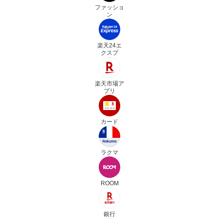
ファッショ
ン
楽天24エ
クスプ
楽天市場ア
プリ
カード
ラクマ
ROOM
銀行