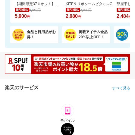
【期間限定37％オフ！】エアラブ4プラス ファンシート ベビーカーの暑さ対策
KITEN リポソームビタミンC
9,440円
2,980円
2,
割引価格
割引価格
割引価格
5,900
2,680
2,484
円
円
円
食品と日用品がお
掲載アイテム全品
日
得！
20%以上OFF！
ポ
楽天のサービス
すべて見る
モバイル