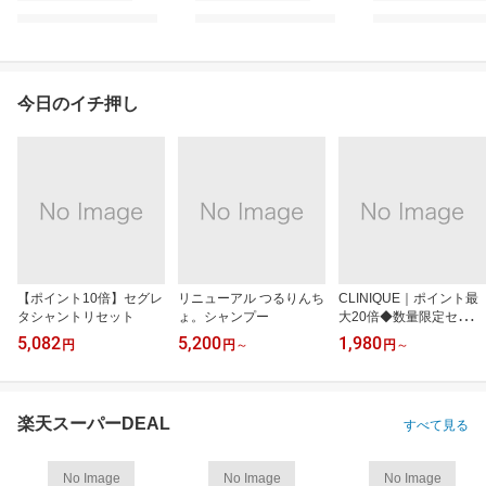
今日のイチ押し
【ポイント10倍】セグレ
リニューアル つるりんち
CLINIQUE｜ポイント最
タシャントリセット
ょ。シャンプー
大20倍◆数量限定セット
も
5,082
5,200
1,980
円
円
～
円
～
楽天スーパーDEAL
すべて見る
No Image
No Image
No Image