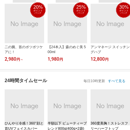
20%
25%
30%
ポイント
ポイント
ポイント
バック
バック
バック
二の腕、首のポツポツケ
【24本入】森のめぐ美 5
アンマネージ スイッチン
アに！
00ml
グハブ
2,980
1,980
12,800
円
～
円
円
24時間タイムセール
毎日10時更新
すべて見る
ひんやり冷感！360°顔と
半額以下 ビューティーブ
360度美胸！ストレスフ
首UVフェイスカバー
レンド800g(400g×2袋)
リーハーフトップ