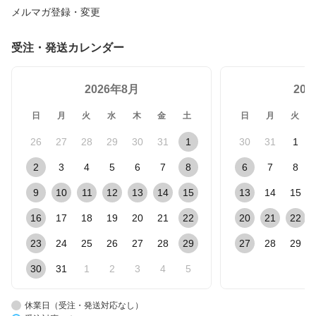
メルマガ登録・変更
受注・発送カレンダー
2026年8月
20
日
月
火
水
木
金
土
日
月
火
26
27
28
29
30
31
1
30
31
1
2
3
4
5
6
7
8
6
7
8
9
10
11
12
13
14
15
13
14
15
16
17
18
19
20
21
22
20
21
22
23
24
25
26
27
28
29
27
28
29
30
31
1
2
3
4
5
休業日（受注・発送対応なし）