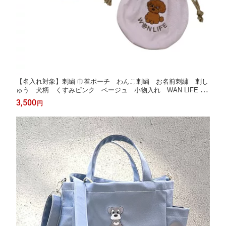
【名入れ対象】刺繍 巾着ポーチ わんこ刺繍 お名前刺繍 刺し
ゅう 犬柄 くすみピンク ベージュ 小物入れ WAN LIFE wa
nlife ワンライフ トイプー チワワ シュナ【TV番組ええじゃな
3,500
円
いか！メディア掲載】【国内生産】