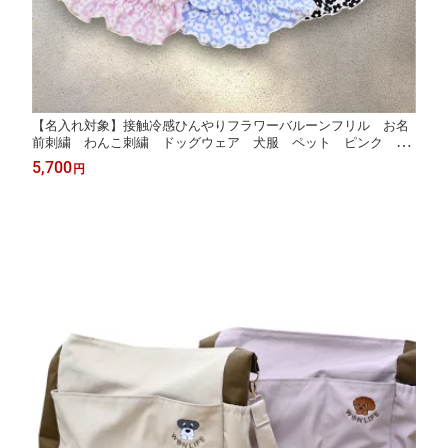
【名入れ対象】接触冷感ひんやりフラワーバルーンフリル お名
前刺繍 わんこ刺繍 ドッグウェア 犬服 ペット ピンク ブ
ラック スカイブルー WAN LIFE wan life ワンライフ 犬
5,700
円
柄 フレンチ袖 暑い夏に【国内生産】【TV番組ええじゃない
か！メディア掲載】