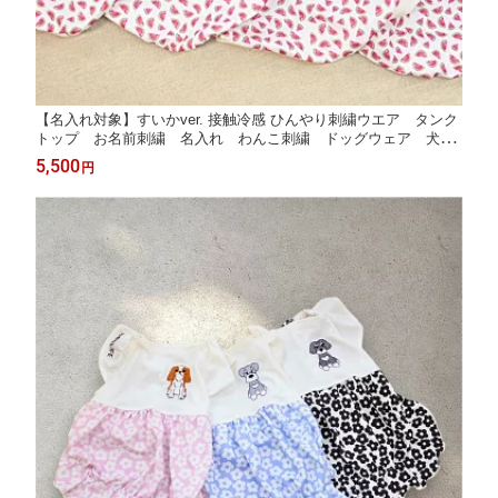
【名入れ対象】すいかver. 接触冷感 ひんやり刺繍ウエア タンク
トップ お名前刺繍 名入れ わんこ刺繍 ドッグウェア 犬
服 ペット オリジナル刺繍 犬柄 WAN LIFE wan life ワン
5,500
円
ライフ【TV番組ええじゃないか！メディア掲載】【国内生産】