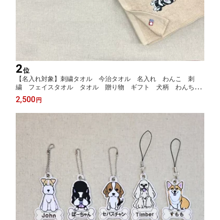
2
位
【名入れ対象】刺繍タオル 今治タオル 名入れ わんこ 刺
繍 フェイスタオル タオル 贈り物 ギフト 犬柄 わんちゃ
ん ピンク ネイビー ベージュ グレー ブラウン WAN LIF
2,500
円
E wan life ワンライフ【TV番組ええじゃないか！メディア掲
載】