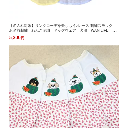
【名入れ対象】リンクコーデを楽しもう♪レース 刺繍スモック
お名前刺繍 わんこ刺繍 ドッグウェア 犬服 WAN LIFE wan
life ワンライフ 犬柄 わんちゃん チュニック ピンク イエ
5,300
円
ロー スカイブルー ブルー 【国内生産】【TV番組ええじゃな
いか！メディア掲載】