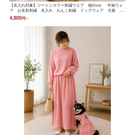
【名入れ対象】ツートンカラー刺繍ウエア 袖白ver. 半袖ウェ
ア お名前刺繍 名入れ わんこ刺繍 ドッグウェア 犬服 袖
あり オリジナル刺繍 犬柄 ピンク グリーン ネイビー W
4,800
円
～
AN LIFE wan life ワンライフ【TV番組ええじゃないか！メデ
ィア掲載】【国内生産】