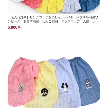
【名入れ対象】リンクコーデを楽しもう♪ バルーンフリル刺繍ワ
ンピース お名前刺繍 わんこ刺繍 ドッグウェア 犬服 ホワ
イト ピンク イエロー スカイブルー ブルー WAN LIFE w
5,800
円
～
an life ワンライフ お揃い【国内生産】【TV番組ええじゃない
か！メディア掲載】