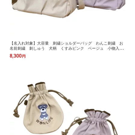
【名入れ対象】大容量 刺繍ショルダーバッグ わんこ刺繍 お
名前刺繍 刺しゅう 犬柄 くすみピンク ベージュ 小物入
れ WAN LIFE wanlife ワンライフ トイプー チワワ シュナ
8,300
円
ダックス【TV番組ええじゃないか！メディア掲載】【国内生産】