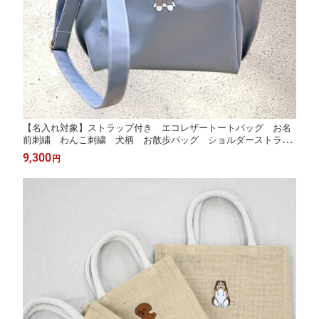
【名入れ対象】ストラップ付き エコレザートートバッグ お名
前刺繍 わんこ刺繍 犬柄 お散歩バッグ ショルダーストラッ
プ ブラック ベージュ ピンクベージュ アシッドブルー W
9,300
円
AN LIFE wanlife ワンライフ【TV番組ええじゃないか！メディア
掲載】【国内生産】