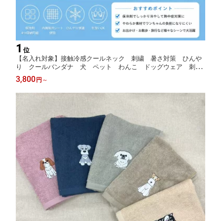
1
位
【名入れ対象】接触冷感クールネック 刺繍 暑さ対策 ひんや
り クールバンダナ 犬 ペット わんこ ドッグウェア 刺繍
ウェア 犬服 スヌード WAN LIFE wan life ワンライフ【T
3,800
円
～
V番組ええじゃないか！メディア掲載】【国内生産】 保冷剤収
納可