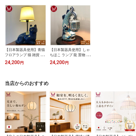
【日本製器具使用】青猫
【日本製器具使用】しゃ
フロアランプ 猫 雑貨 イ
ちほこ ランプ 龍 置物 風
ンテリア 家具 ネコ 置物
水 セット アジアン 中国
24,200
24,200
円
円
陶器 アンティーク 猫グ
シノワズリ シノワ 雑貨
ッズ 猫雑貨 小物 猫モチ
陶器 鯱 シャチホコ フロ
ーフ 猫好き プレゼント
アライト 壁掛け ブラケ
誕生日プレゼント アジア
ット ランプ インテリア
当店からのおすすめ
ン 中国 シノワズリ シノ
フロア ライト ドラゴン
ワ 陶器 キャット フロア
間接照明 フロアランプ
ライト 間接照明 フロア
テーブルランプ おしゃれ
ライト テーブルランプ
骨董 アンティーク 珍品