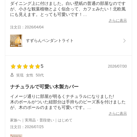
ダイニング上に付けました。白い壁紙の普通の部屋なのです
が、小さな観葉植物とよく似合って、カフェみたい！北欧風
にも見えます。とっても可愛いです！
以前はガラスシェードの５灯タイプのものを使っていて、天
さらに表示
井も照らすので明るかったのですが、なんせ重くて重く
注文日：2026/04/04
て…。最近の地震の心配もあり、軽くて、出来れば可愛い物
が良いなと思ってこちらを見つけました。
すずらんペンダントライト
天井側にはあまり光が行かないので、全体の明るさは以前よ
り少し減りましたが、テーブル上は明るいです。調色タイプ
の電球を使っていますが、暖色も昼白色もどちらも似合いま
す。キッチン側から見ても可愛いので、気分が上がります！
ボールチェーンにしましたが、こちらも素敵です。
5
2026/07/30
チェーンの色が真鍮のような色もあったらいいなと思いま
笑琉
女性
50代
ナチュラルで可愛い木製カバー
イメージ通りに部屋が明るくナチュラルになりました!
木のボールがついた紐部分は手持ちのビーズ系を付けました
が、木のボールのままでも可愛いです。
掃除もしやすそうで、とても軽くて安全性も高いと思いま
さらに表示
す。
家族へ｜実用品・普段使い｜はじめて
プラスチック製でモダンな物と比較して悩んだけれど、こち
注文日：2026/07/25
らを購入して良かった?