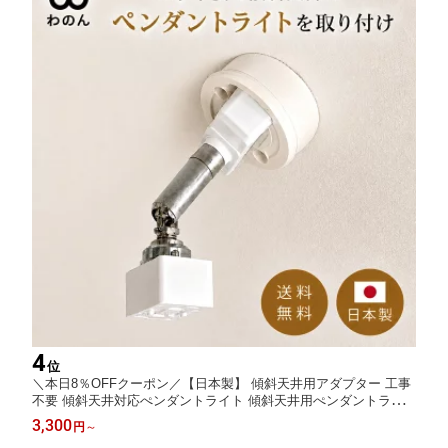
4
位
＼本日8％OFFクーポン／【日本製】 傾斜天井用アダプター 工事
不要 傾斜天井対応ぺンダントライト 傾斜天井用ぺンダントライ
ト 傾斜天井 照明 おしゃれ ペンダント 傾斜 天井 照明 傾斜天井対
3,300
円
～
応 変換 ソケット 引掛けシーリング ダクトレール 配線ダクト プ