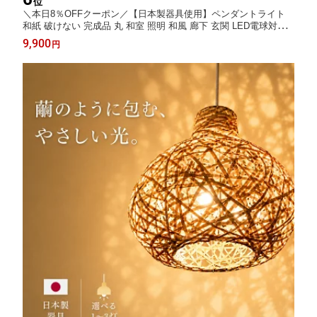
位
＼本日8％OFFクーポン／【日本製器具使用】ペンダントライト
和紙 破けない 完成品 丸 和室 照明 和風 廊下 玄関 LED電球対応 l
ed 照明器具 和モダン 6畳 シーリング 天井照明 和風照明 ペンダ
9,900
円
ント照明 4.5畳 和風照明器具 和風ペンダントライト ジャポニカM
akari