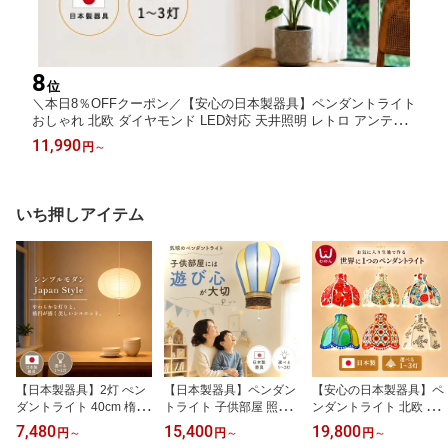
8
位
＼本日8％OFFクーポン／【安心の日本製器具】ペンダントライト
おしゃれ 北欧 ダイヤモンド LED対応 天井照明 レトロ アンティ
ーク 照明 2灯 3灯 リビング ダイニング 寝室 6畳 8畳 吊り下げ照
11,990
円
～
明 カフェ風 昭和レトロ 大正ロマン クラシック カフェ風 店舗照
明 E26
いち押しアイテム
【日本製器具】2灯 ぺン
【日本製器具】ペンダン
【安心の日本製器具】ペ
ダントライト 40cm 楕円
トライト 子供部屋 照明
ンダントライト 北欧 か
和紙シェード 明るい オ
気球 子ども部屋 子供部
わいい 持込布地 天井照
7,480
15,400
19,800
円
～
円
～
円
～
ーバル ジャパンディ照明
屋照明 led LED電球対応
明 子供部屋 照明 明るい