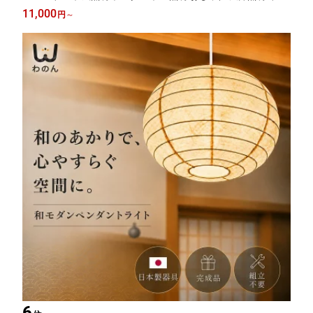
下げ リビング 2灯 3灯 4畳半 6畳 8畳 10畳 LED対応 ペンダント照
11,000
円
～
明 和風ペンダントライト 照明器具 布シェード ランプシェード か
ぼちゃ
6