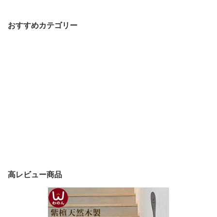
北欧風 インテリア リビ
天井照明 3灯 2灯 おしゃ
リビング ダイニング 寝
ング照明 間接照明 子供
れ かわいい 天井 シーリ
室 おしゃれ led 照明器具
部屋 寝室 LED 照明器具
ング ペンダント ライト 6
天井 シーリング ペンダ
おすすめカテゴリー
和モダン 6畳 8畳 天井照
畳 8畳 男の子 可愛い 天
ント ライト ランプ 2灯 3
明 ペンダント照明 ラン
井照明器具 ナチュラル
灯 6畳 8畳 カントリー レ
プ 民泊照明 ゲストハウ
ポップ レトロ 明るい 間
トロ ポップ 明るい ハン
ス 北欧スタイル akari 吊
接照明 子供 子ども こど
ドメイド 昭和 すずらん
し
も
高レビュー商品