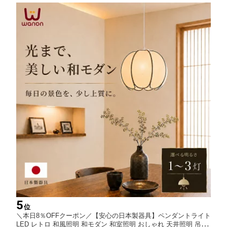
ラグ
5
位
＼本日8％OFFクーポン／【安心の日本製器具】ペンダントライト
LED レトロ 和風照明 和モダン 和室照明 おしゃれ 天井照明 吊り