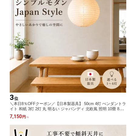
3
位
＼本日8％OFFクーポン／【日本製器具】 50cm 4灯 ぺンダントラ
イト 和紙 3灯 2灯 丸 明るい ジャパンディ 北欧風 照明 10畳 8畳
6畳 和室インテリア リビング照明 間接照明 和室 和風 照明器具
7,150
円
～
和モダン 天井照明 和風照明 ランプ 民泊照明 ゲストハウス