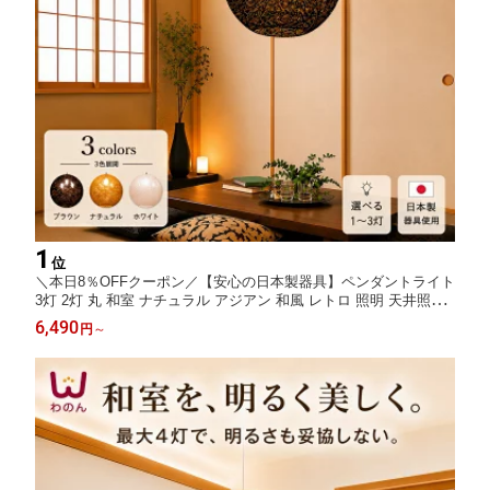
1
位
＼本日8％OFFクーポン／【安心の日本製器具】ペンダントライト
3灯 2灯 丸 和室 ナチュラル アジアン 和風 レトロ 照明 天井照明
シーリング アジアンテイスト 4畳半 6畳 8畳 手仕事 和風ペンダン
6,490
円
～
トライト 和室 led エスニック オリエンタル アバカ 和モダン ナチ
ュロ