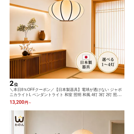
2
位
＼本日8％OFFクーポン／【日本製器具】電球が透けない ジャポ
ニカライトL ペンダントライト 和室 照明 和風 4灯 3灯 2灯 照明
器具 和モダン 和 天井照明 シーリングライト ペンダント照明 6畳
13,200
円
～
8畳 10畳 12畳 明るい インテリア照明 リビング 和風照明器具 和
風