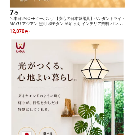
7
位
＼本日8％OFFクーポン／【安心の日本製器具】ペンダントライト
MAYU アジアン 照明 和モダン 民泊照明 インテリア照明 バンブ
ー 竹 led おしゃれ 天井照明 吊り下げ バリ風 ランプ 寝室 リビン
12,870
円
～
グ 2灯 3灯 玄関 照明器具 E26 オーデリック 多灯 コード 影模様
引き紐