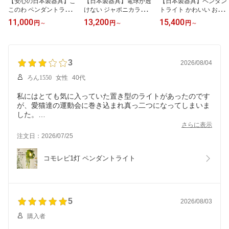
【安心の日本製器具】こ
【日本製器具】電球が透
【日本製器具】ペンダン
このわ ペンダントライト
けない ジャポニカライト
トライト かわいい おし
LED レトロ 和風照明 和
L ペンダントライト 和室
ゃれ 北欧 3灯 2灯 明るい
11,000
13,200
15,400
円
～
円
～
円
～
モダン 和室照明 おしゃ
照明 和風 4灯 3灯 2灯 照
led 子供部屋 6畳 8畳 ポ
れ 天井照明 吊り下げ リ
明器具 和モダン 和 天井
ンポン プリーツ 照明 照
ビング 2灯 3灯 4畳半 6畳
照明 シーリングライト
明器具 天井照明 リビン
8畳 昭和 和 LED対応 ペ
ペンダント照明 6畳 8畳
グ ダイニング 寝室 シー
ンダント照明 和風ペンダ
3
10畳 12畳 明るい インテ
リング ライト ランプ イ
2026/08/04
ントライト 照明器具 布
リア照明 リビング 和風
ンテリア ナチュラル テ
ろん1550
女性
40代
シェード ランプシェード
照明器具 和風ペンダント
イスト 吊り下げ 韓国イ
ランプ 電気 引き紐 和室
ライト 吊り下げ e26 LE
ンテリア インスタ 紐付
私にはとても気に入っていた置き型のライトがあったのです
用
D
き 布
が、愛猫達の運動会に巻き込まれ真っ二つになってしまいま
した。
諦めきれずにビーズを取っておいたのですが、それを巻いて
さらに表示
みようと思い購入しました。
注文日：2026/07/25
上手くできない時はそのまま使うのもグリーンを巻くのも素
敵と思いましたがガタガタながら何とか巻きました。
コモレビ1灯 ペンダントライト
遠目で見る分には、無きライトが思い出されて可愛くて満足
です。
一ヶ所、長さが足りてないところがありましたが、
もうビーズを巻いていたので諦めました。
5
2026/08/03
購入者