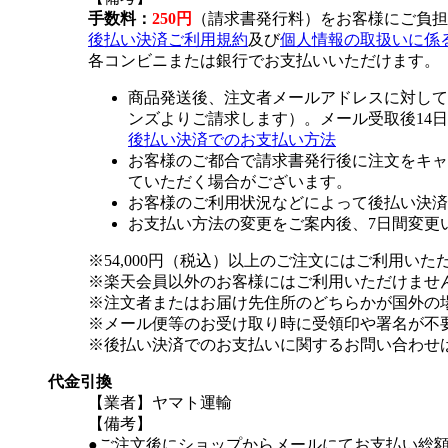
手数料：
250円
（請求書発行料）をお客様にご負担
後払い決済ご利用規約
及び
個人情報の取扱いに係
各コンビニまたは銀行でお支払いいただけます。
商品発送後、注文者メールアドレスに対して
ンズよりご請求します）。メール受取後14
後払い決済でのお支払い方法
お客様のご都合で請求書発行後に注文をキャ
ていただく場合がございます。
お客様のご利用状況などによって後払い決済
お支払い方法の変更をご案内後、7日間変更
※54,000円（税込）以上のご注文にはご利用いた
※楽天会員以外のお客様にはご利用いただけませ
※注文者またはお届け先住所のどちらかが国外の
※メール便等のお受け取り時に受領印や署名が不
※後払い決済でのお支払いに関するお問い合わせ
代金引換
【業者】ヤマト運輸
【備考】
●ご注文後にショップからメールにてお支払い総