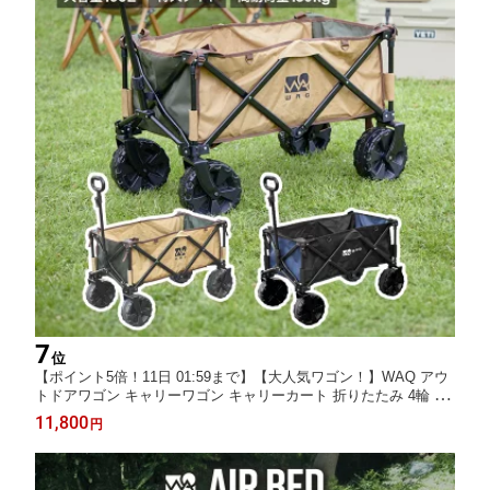
7
位
【ポイント5倍！11日 01:59まで】【大人気ワゴン！】WAQ アウ
トドアワゴン キャリーワゴン キャリーカート 折りたたみ 4輪 頑
丈 耐荷重150kg 大容量 106L タフ ワイドタイヤ 軽量 コンパクト
11,800
円
アウトドアキャリー アウトドア キャンプ タイヤ マルチキャリー