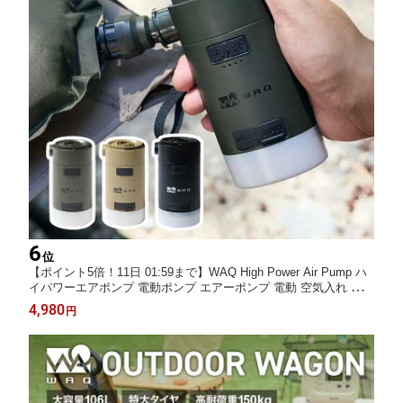
6
位
【ポイント5倍！11日 01:59まで】WAQ High Power Air Pump ハ
イパワーエアポンプ 電動ポンプ エアーポンプ 電動 空気入れ アウ
トドア マット 車中泊マット エアマット 圧縮袋 浮き輪 空気抜き
4,980
円
LEDランタン USB 小型 大容量バッテリー 充電式