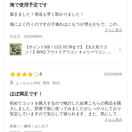
海で使用予定です
届きました！発送も早く助かりました！
海によく行くのですが子連れはにもつが増えがちで。このタ
イプのワゴンは他社のを持っていましたがタイヤが細いので
さらに表示
やはり海の砂浜では使いにくく、、
注文日：2026/08/04
海で使用されてる方を別の場所で2家族見かけて
【ポイント5倍！11日 01:59まで】【大人気ワゴ
気になって購入しました！
ン！】WAQ アウトドアワゴン キャリーワゴン キ
ャリーカート 折りたたみ 4輪 頑丈 耐荷重150kg 大
容量 106L タフ ワイドタイヤ 軽量 コンパクト アウ
トドアキャリー アウトドア キャンプ  タイヤ マル
チキャリー
4
2026/08/06
よっちゃん0999
男性
50代
ほぼ満足です！
初めてコットを購入するので検討した結果こちらの商品を購
入しました。部屋で仮に使ってみましたがしっかりしており
安定していますので安心して寝られます。また、気にしてい
たギジギシと異音がするのが嫌でこちらの商品にしました。
さらに表示
無音とは言えませんがほとんどギジギシ音はありません。寝
家族へ｜趣味｜はじめて
るのには良い大きさですが収納した際にもう少し小さくなれ