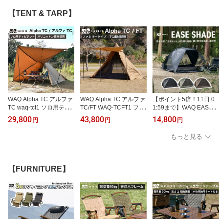
ン【1年保証】
収納袋付き 1人 2人 3人
ァー 耐荷重300kg 簡易ベ
【送料無料/1年保証】
ッド 収納袋付き 1人 2人
【TENT & TARP】
3人 【送料無料/1年保
証】
WAQ Alpha TC アルファ
WAQ Alpha TC アルファ
【ポイント5倍！11日 0
TC waq-tct1 ソロ用テン
TC/FT WAQ-TCFT1 ファ
1:59まで】WAQ EASE S
ト ソロテント シェルタ
ミリー用テント ソロテン
HADE 日除けシェード 日
29,800
43,800
14,800
円
円
円
ー ティピテント 【1年保
ト シェルター ティピテ
除けテント 【送料無料 /
証】
ント ワンポールテント
1年保証】テント サンシ
もっと見る
【1年保証】
ェード 遮光 遮熱 メッシ
ュ フルクローズ ピクニ
ック 4人用 UVカット 持
ち運び便利
【FURNITURE】