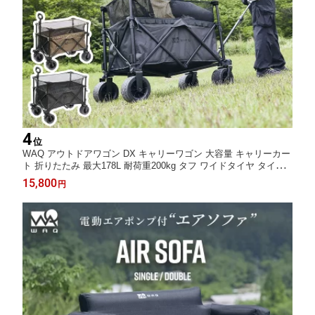
4
位
WAQ アウトドアワゴン DX キャリーワゴン 大容量 キャリーカー
ト 折りたたみ 最大178L 耐荷重200kg タフ ワイドタイヤ タイヤ
取り外し可能 軽量 コンパクト アウトドアキャリー アウトドア キ
15,800
円
ャンプ