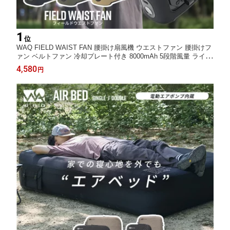
1
位
WAQ FIELD WAIST FAN 腰掛け扇風機 ウエストファン 腰掛けフ
ァン ベルトファン 冷却プレート付き 8000mAh 5段階風量 ライト
付き 3WAY ハンディファン 卓上ファン USB Type-C充電式 暑さ
4,580
円
対策グッズ 屋外作業 キャンプ 釣り ゴルフ【送料無料/1年保証】