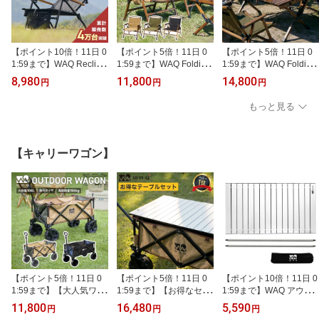
【ポイント10倍！11日 0
【ポイント5倍！11日 0
【ポイント5倍！11日 0
1:59まで】WAQ Reclinin
1:59まで】WAQ Folding
1:59まで】WAQ Folding
g Low Chair リクライニ
Wood Chair フォールデ
Wood Table フォールデ
8,980
11,800
14,800
円
円
円
ングローチェア WAQ-RL
ィングウッドチェア WA
ィングウッドテーブル キ
C1 折りたたみチェア リ
Q-FWC1 折りたたみチェ
ャンプテーブル アウトド
もっと見る
クライニングチェア アウ
ア ウッドチェア 木製チ
アテーブル 木製テーブル
トドアチェア 焚き火 キ
ェア コンパクトチェア
折りたたみテーブル ウッ
ャンプ椅子 リクローチェ
折りたたみ式 キャンプチ
ドテーブル コンパクト
ア【1年保証】
ェア アウトドアチェア
WAQ-FWT1
【キャリーワゴン】
【ポイント5倍！11日 0
【ポイント5倍！11日 0
【ポイント10倍！11日 0
1:59まで】【大人気ワゴ
1:59まで】【お得なセッ
1:59まで】WAQ アウト
ン！】WAQ アウトドア
ト価格!】 WAQ アウトド
ドアワゴン専用 ロール式
11,800
16,480
5,590
円
円
円
ワゴン キャリーワゴン
アワゴン テーブルセット
アルミテーブル 【1年保