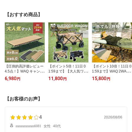
【おすすめ商品】
【圧倒的高評価レビュー
【ポイント5倍！11日 0
【ポイント10倍！11日 0
4.5点！】WAQ キャンプ
1:59まで】【大人気ワゴ
1:59まで】WAQ 2WAY
マット 8cm 自動膨張式
ン！】WAQ アウトドア
フォールディング コット
6,980
11,800
15,800
円
円
円
連結 インフレータブル
ワゴン キャリーワゴン
ハイコット ローコット
車中泊マット R値 6 waq-
キャリーカート 折りたた
キャンプ ベッド アウト
m8 【1年保証】
み 4輪 頑丈 耐荷重150kg
ドア ベッド 折りたたみ
大容量 106L タフ ワイド
軽量 コンパクト waq-cot
【お客様のお声】
タイヤ 軽量 コンパクト
1【1年保証】
アウトドアキャリー アウ
トドア キャンプ タイヤ
マルチキャリー
4
2026/08/06
mmmmmmm6081
女性
40代