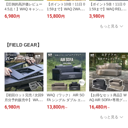
【圧倒的高評価レビュー
【ポイント10倍！11日 0
【ポイント5倍！11日 0
4.5点！】WAQ キャンプ
1:59まで】WAQ 2WAY
1:59まで】WAQ RELAXI
マット 8cm 自動膨張式
フォールディング コット
NG PILLOW キャンプ用
6,980
15,800
3,980
円
円
円
連結 インフレータブル
ハイコット ローコット
まくら 自動膨張式 連結
車中泊マット R値 6 waq-
キャンプ ベッド アウト
インフレータブル waq-rc
もっと見る
m8 【1年保証】
ドア ベッド 折りたたみ
p1【1年保証】
軽量 コンパクト waq-cot
1【1年保証】
【FIELD GEAR】
【初回ロット完売 / 次回9
WAQ（ワック） AIR SO
【お得なセット商品】W
月分予約販売中】 WAQ
FA シングル ダブル エア
AQ AIR SOFA+専用グラ
MULTI BURNER BASE
ソファ 電動ポンプ内蔵
ンドシートセット シング
6,980
13,800
16,480
円
円
～
円
～
バーナーベース ビルトイ
ダブルソファー シングル
ル ダブル 電動ポンプ内
ン IGT 天板 1.5ユニット
ソファー ソファ アウト
蔵 ダブルソファー シン
もっと見る
カセットコンロ igt規格
ドア キャンプ ソファー
グルソファー ソファ ア
調理器具 キャンプキッチ
耐荷重300kg 簡易ベッド
ウトドア キャンプ ソフ