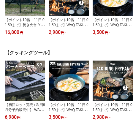
【ポイント10倍！11日 0
【ポイント10倍！11日 0
【ポイント10倍！11日 0
1:59まで】焚き火台-YAG
1:59まで】WAQ TAKIBIN
1:59まで】WAQ TAKIBIN
URA- 焚き火台 鉄製 アイ
G FRYPAN 焚き火 フラ
G FRYPAN Deep 焚き火
16,800
2,980
3,500
円
円
～
円
～
アン コンパクト 設計 五
イパン 焚き火パン ハン
フライパン 焚き火パン
徳付き waq-ty【1年保
ドル分離タイプ 【1年保
深型 ハンドル分離タイプ
証】
証】
【1年保証】
【クッキングツール】
【初回ロット完売 / 次回9
【ポイント10倍！11日 0
【ポイント10倍！11日 0
月分予約販売中】 WAQ
1:59まで】WAQ TAKIBIN
1:59まで】WAQ TAKIBIN
MULTI BURNER BASE
G FRYPAN Deep 焚き火
G FRYPAN 焚き火 フラ
6,980
3,500
2,980
円
円
～
円
～
バーナーベース ビルトイ
フライパン 焚き火パン
イパン 焚き火パン ハン
ン IGT 天板 1.5ユニット
深型 ハンドル分離タイプ
ドル分離タイプ 【1年保
カセットコンロ igt規格
【1年保証】
証】