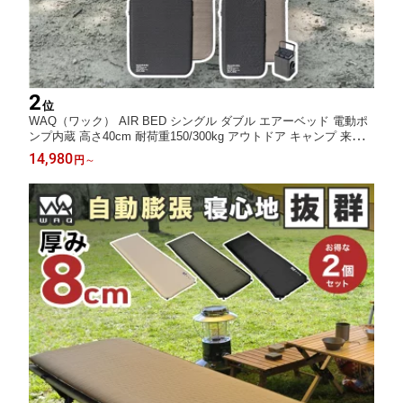
2
位
WAQ（ワック） AIR BED シングル ダブル エアーベッド 電動ポ
ンプ内蔵 高さ40cm 耐荷重150/300kg アウトドア キャンプ 来客
用 寝具【送料無料/1年保証】
14,980
円
～