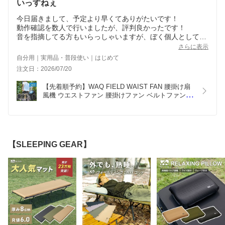
いっすねぇ
今日届きまして、予定より早くてありがたいです！
動作確認を数人で行いましたが、評判良かったです！
音を指摘してる方もいらっしゃいますが、ぼく個人としては
空調服よりは全然静かだし、平気です。
さらに表示
ただ、贅沢言えばリモコン欲しいですね笑笑
自分用｜実用品・普段使い｜はじめて
注文日：2026/07/20
【先着順予約】WAQ FIELD WAIST FAN 腰掛け扇
風機 ウエストファン 腰掛けファン ベルトファン 冷
却プレート付き 8000mAh 5段階風量 ライト付き 
3WAY ハンディファン 卓上ファン USB Type-C充電
式 暑さ対策グッズ 屋外作業 キャンプ 釣り ゴルフ
【送料無料/1年保証】
【SLEEPING GEAR】