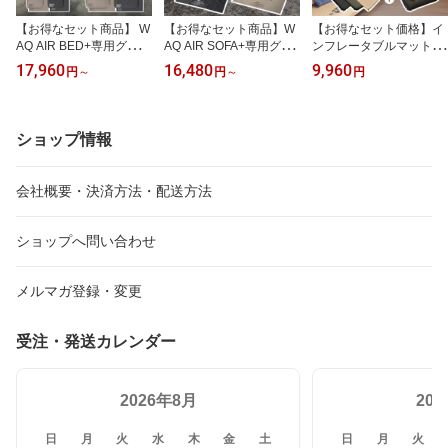
【お得なセット商品】 W
【お得なセット商品】W
【お得なセット価格】イ
AQ AIR BED+専用グラン
AQ AIR SOFA+専用グラ
ンフレータブルマット 8c
ドシートセット シングル
ンドシートセット シング
m キャンプマット マット
17,960
16,480
9,960
円
～
円
～
円
ダブル エアーベッド 電
ル ダブル 電動ポンプ内
ピローセット キャンプ用
動ポンプ内蔵 高さ40cm
蔵 ダブルソファー シン
まくら ピロー 自動膨張
耐荷重150/300kg アウト
グルソファー ソファ ア
連結 インフレータブル
ドア キャンプ 来客用 寝
ウトドア キャンプ ソフ
ショップ情報
具【送料無料/1年保証】
ァー 耐荷重300kg 簡易ベ
ッド 収納袋付き 1人 2人
3人 【送料無料/1年保
会社概要・決済方法・配送方法
証】
ショップへ問い合わせ
メルマガ登録・変更
受注・発送カレンダー
2026年8月
20
日
月
火
水
木
金
土
日
月
火