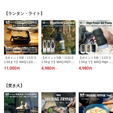
キャリーカート 折りたた
キャリーワゴン キャリー
証】
み 4輪 頑丈 耐荷重150kg
カート 折りたたみ 4輪 頑
大容量 106L タフ ワイド
丈 耐荷重150kg 大容量 1
【ランタン・ライト】
タイヤ 軽量 コンパクト
06L ワイドタイヤ 軽量
アウトドアキャリー アウ
コンパクト アウトドア
トドア キャンプ タイヤ
キャンプ
マルチキャリー
【ポイント5倍！11日 0
【ポイント5倍！11日 0
【ポイント5倍！11日 0
1:59まで】WAQ LEDラ
1:59まで】WAQ REPEL
1:59まで】WAQ High Po
ンタン 2 充電式 おしゃれ
LENT LANTERN 蚊除け
wer Air Pump ハイパワー
11,000
4,980
4,980
円
円
～
円
モバイルバッテリー機能
機能搭載 虫よけ 虫除け
エアポンプ 電動ポンプ
付 スマホ充電 調光モー
防虫 蚊除け 虫対策 蚊 ア
エアーポンプ 電動 空気
ド (暖色 / 昼光色 / 昼白
ウトドア 充電式 懐中電
入れ アウトドア マット
色) 明るい 1650ルーメン
灯 600lm 防水 IPX6 LED
車中泊マット エアマット
【焚き火】
大容量 13400mAh 停電
ランタン USB 小型 大容
圧縮袋 浮き輪 空気抜き L
防災 キャンプ アウトド
量バッテリー 【1年保
EDランタン USB 小型 大
ア【PSE取得済】
証】
容量バッテリー 充電式