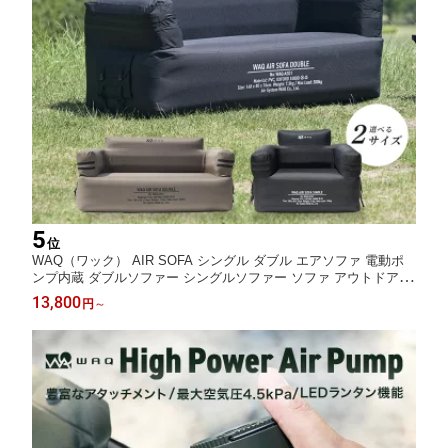
5
位
WAQ（ワック） AIR SOFA シングル ダブル エアソファ 電動ポ
ンプ内蔵 ダブルソファー シングルソファー ソファ アウトドア キ
ャンプ ソファー 耐荷重300kg 簡易ベッド 収納袋付き 1人 2人 3人
13,800
円
～
【送料無料/1年保証】