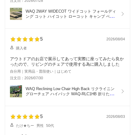
注文日：2026/07/28
ばかさばらずよいのですが。収納サイズさえ小さくなれば満
足度は満点かと思います。
WAQ 2WAY WIDECOT ワイドコット フォールディ
ング コット ハイコット ローコット キャンプ ベッ
ド アウトドア ベッド 折りたたみ 軽量 コンパクト 
waq-cot1wd【1年保証】
5
2026/08/04
購入者
アウトドアのお店で展示してあって実際に座ってみたら良か
ったので、リビングのチェアで使用する為に購入しました
自分用｜実用品・普段使い｜はじめて
注文日：2026/07/30
WAQ Reclining Low Chair High Back リクライニン
グローチェア ハイバック WAQ-RLC1HB 折りたた
みチェア リクライニングチェア アウトドア 焚き火 
アイアン ドリンクホルダー 【1年保証】
5
2026/08/03
たけ★ちー
男性
50代