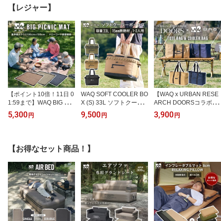
調理器具 キャンプキッチ
【レジャー】
ン【1年保証】
【ポイント10倍！11日 0
WAQ SOFT COOLER BO
【WAQ x URBAN RESE
1:59まで】WAQ BIG PIC
X (S) 33L ソフトクーラ
ARCH DOORSコラボ】
NIC MAT ビッグサイズ
ーボックス 33L クーラー
トート&クーラーバッグ
5,300
9,500
3,900
円
円
円
レジャーシート 厚手 大
ボックス ソフトタイプ
軽量 大容量 トートバッ
判 195×195 遠足 子供 お
ソフトクーラー ソロキャ
グ 保冷 30L
しゃれ キャンプ クッシ
ンプ用 レジャー用 ソロ
ョン ペグ 大きい ピクニ
用 1-2人用
【お得なセット商品！】
ックシート 撥水 レジャ
ー シート 家族 ペグ穴付
き キルティング ピクニ
ックマット