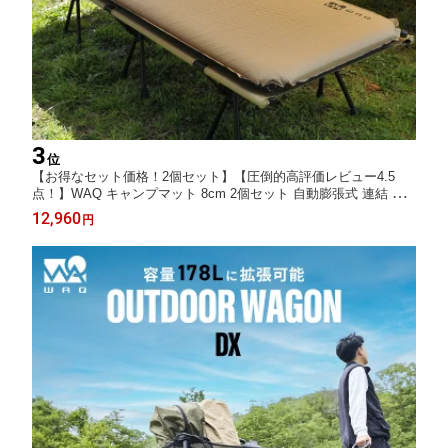
3
位
【お得なセット価格！2個セット】【圧倒的高評価レビュー4.5
点！】WAQ キャンプマット 8cm 2個セット 自動膨張式 連結 イ
ンフレータブル 車中泊マット R値 6 waq-m8 【1年保証】
12,960
円