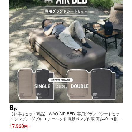
8
位
【お得なセット商品】 WAQ AIR BED+専用グランドシートセッ
ト シングル ダブル エアーベッド 電動ポンプ内蔵 高さ40cm 耐荷
重150/300kg アウトドア キャンプ 来客用 寝具【送料無料/1年保
17,960
円
～
証】