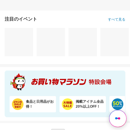
注目のイベント
すべて見る
食品と日用品がお
掲載アイテム全品
日
得！
20%以上OFF！
ポ