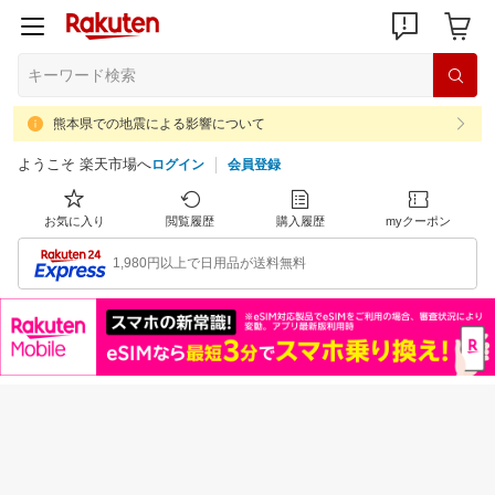
熊本県での地震による影響について
ようこそ 楽天市場へ
ログイン
会員登録
お気に入り
閲覧履歴
購入履歴
myクーポン
1,980円以上で日用品が送料無料