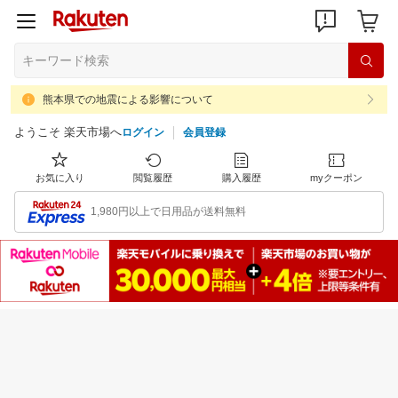
熊本県での地震による影響について
ようこそ 楽天市場へ
ログイン
会員登録
お気に入り
閲覧履歴
購入履歴
myクーポン
1,980円以上で日用品が送料無料