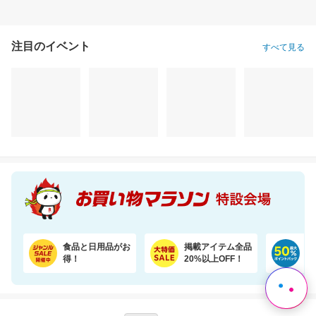
注目のイベント
すべて見る
食品と日用品がお
掲載アイテム全品
日
得！
20%以上OFF！
ポ