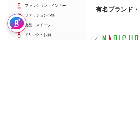
ファッション・インナー
有名ブランド・
ファッション小物
Rakuten AIで探す
食品・スイーツ
ドリンク・お酒
日用雑貨・キッチン用品
コスメ・健康・医薬品
キッズ・ベビー・玩具
家電・TV・カメラ
PC・スマホ・通信
スポーツ・ゴルフ
車・バイク
インテリア・寝具・収納
ペット・花・DIY工具
サービス・リフォーム