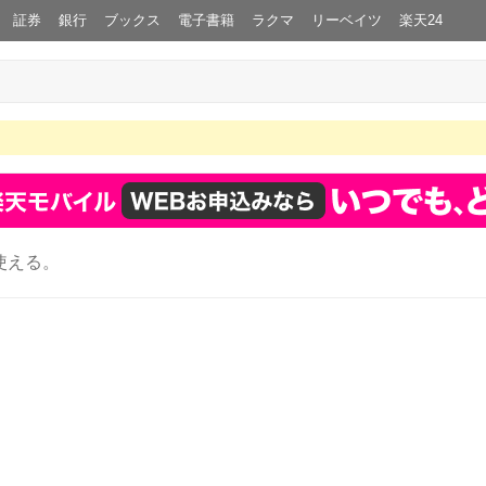
証券
銀行
ブックス
電子書籍
ラクマ
リーベイツ
楽天24
使える。