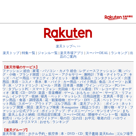
楽天トップへ >>
楽天トップ
|
特集一覧
|
ジャンル一覧
|
楽天市場アプリ
|
スーパーDEAL
|
ランキング
|
出
店のご案内
【楽天市場のサービス】
ファッション 総合
|
家電・パソコン・カメラ 総合
|
レディースファッション
|
靴
|
バッ
グ・小物・ブランド雑貨
|
ジュエリー・アクセサリー
|
腕時計
|
下着・ナイトウェア
|
キ
ッズ・ベビー用品・マタニティ
|
ダイエット・健康
|
医薬品・コンタクトレンズ・介護
用品
|
美容・コスメ・香水
|
車・バイク
|
カー用品・バイク用品
|
食品
|
スイーツ・お菓
子
|
水・ソフトドリンク
|
ビール・洋酒
|
日本酒・焼酎
|
ワイン
|
パソコン・PCパー
ツ
|
タブレットPC・スマートフォン
|
光回線・モバイル通信
|
TV・レコーダー・オーデ
ィオ
|
家電
|
CD・DVD
|
楽器・音楽機材
|
ゲーム
|
おもちゃ
|
ホビー
|
サービス・リフォ
ーム
|
インテリア・収納
|
寝具・ベッド・マットレス
|
日用品雑貨・文房具・手芸
|
キッ
チン用品・食器・調理器具
|
花・観葉植物
|
ガーデン・DIY・工具
|
ペットフード ・ ペ
ット用品
|
スポーツ・アウトドア
|
ゴルフ用品
|
本
（
楽天ブックス
） |
ポイント
|
ネット
ショップ 開業・開店
|
楽天ウェブ検索
|
R-magazine（雑誌コラボ）
|
贈り物・ギフト
|
フ
ァッション公式ブランド
|
ポイントアップ
|
ディズニーゾーン
|
サンリオゾーン
|
まち
楽
|
楽天ふるさと納税
|
日用品翌日配達
|
スーパーDEAL
|
開催中イベント一覧
|
福袋＆
初売り
|
バレンタイン
|
ホワイトデー
|
母の日
|
父の日
|
お中元
|
敬老の日
|
ハロウィ
ン
|
お歳暮
|
クリスマス
|
おせち
|
ランキング
【楽天グループ】
楽天市場
|
旅行・ホテル予約・航空券
|
本・DVD・CD
|
電子書籍 楽天Kobo
|
ゴルフ場予