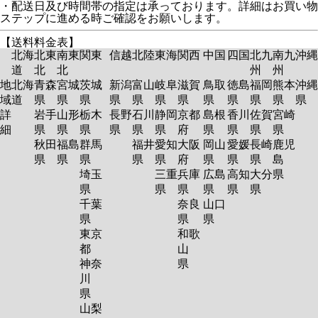
・配送日及び時間帯の指定は承っております。詳細はお買い物
ステップに進める時ご確認をお願いします。
【送料料金表】
北海
北東
南東
関東
信越
北陸
東海
関西
中国
四国
北九
南九
沖縄
道
北
北
州
州
地
北海
青森
宮城
茨城
新潟
富山
岐阜
滋賀
鳥取
徳島
福岡
熊本
沖縄
域
道
県
県
県
県
県
県
県
県
県
県
県
県
詳
岩手
山形
栃木
長野
石川
静岡
京都
島根
香川
佐賀
宮崎
細
県
県
県
県
県
県
府
県
県
県
県
秋田
福島
群馬
福井
愛知
大阪
岡山
愛媛
長崎
鹿児
県
県
県
県
県
府
県
県
県
島
埼玉
三重
兵庫
広島
高知
大分
県
県
県
県
県
県
県
千葉
奈良
山口
県
県
県
東京
和歌
都
山
神奈
県
川
県
山梨