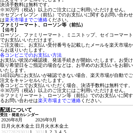
決済手数料は無料です。
※30万円（税込）以上のご注文にはご利用いただけません。
※セブンイレブン（前払）でのお支払いに関するお問い合わせ
は
楽天市場までご連絡
ください。
ファミリーマート、ローソン等（前払）
【備考】
ローソン、ファミリーマート、ミニストップ、セイコーマート
でお支払いいただけます。
ご注文後に、お支払い受付番号を記載したメールを楽天市場か
らお送りいたします。
各コンビニでのお支払い方法
お支払い状況の確認後、発送手続きが開始いたします。お受け
取り希望日をご指定の場合などは、お早めのお支払いをお願い
いたします。
14日以内にお支払いが確認できない場合、楽天市場が自動でご
注文をキャンセルいたします。
各コンビニでお支払いいただく場合、決済手数料は無料です。
※30万円（税込）以上のご注文にはご利用いただけません。
※ファミリーマート、ローソン等（前払）でのお支払いに関す
るお問い合わせは
楽天市場までご連絡
ください。
配送について
受注・発送カレンダー
2026年8月
2026年9月
日
月
火
水
木
金
土
日
月
火
水
木
金
土
26
27
28
29
30
31
1
30
31
1
2
3
4
5