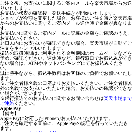
ご注文後、お支払いに関するご案内メールを楽天市場からお送
りいたします。
お支払い状況の確認後、発送手続きが開始いたします。
ショップが金額を変更した場合、お客様のご注文時と楽天市場
からのお支払いに関するご案内メール送信時で金額が異なりま
す。
お支払いに関するご案内メールに記載の金額をご確認のうえ、
お支払いください。
14日以内にお支払いが確認できない場合、楽天市場が自動でご
注文をキャンセルいたします。
振込の取扱時間はご利用される金融機関のホームページなどを
予めご確認ください。連休時など、銀行窓口でお振込みができ
ない場合は、ATMやネットバンキングにてお振込みくださ
い。
誠に勝手ながら、振込手数料はお客様のご負担でお願いいたし
ます。
※ご注文者様名義の口座よりお支払いください。ご注文者様以
外の名義でお支払いいただいた場合、お支払いの確認ができな
い場合がございます。
※銀行振込でのお支払いに関するお問い合わせは
楽天市場まで
ご連絡
ください。
Apple Pay
【備考】
Apple Payに対応したiPhoneでお支払いいただけます。
ご注文を確定する直前に、Apple Payの認証を行っていただき
ます。