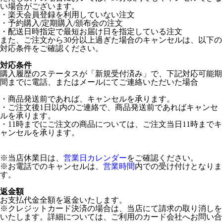
い場合がございます。
・楽天会員登録を利用していない注文
・予約購入/定期購入/頒布会の注文
・配送日時指定で最短お届け日を指定している注文
また、ご注文から30分以上過ぎた場合のキャンセルは、以下の
対応条件をご確認ください。
対応条件
購入履歴のステータスが「新規受付済み」で、下記対応可能期
間までに電話、またはメールにてご連絡いただいた場合
・商品発送前であれば、キャンセルを承ります。
・ご注文後1日以内のご連絡で、商品発送前であればキャンセ
ルを承ります。
・11時までにご注文の商品については、ご注文当日11時までキ
ャンセルを承ります。
※当店休業日は、
営業日カレンダー
をご確認ください。
※お電話でのキャンセルは、
営業時間
内での受け付けとなりま
す。
返金額
お支払代金全額を返金いたします。
※クレジットカード決済の場合は、当店にて請求の取り消しを
いたします。詳細については、ご利用のカード会社へお問い合