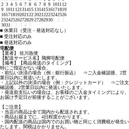
2
3
4
5
6
7
8
6
7
8
9
10
11
12
9
10
11
12
13
14
15
13
14
15
16
17
18
19
16
17
18
19
20
21
22
20
21
22
23
24
25
26
23
24
25
26
27
28
29
27
28
29
30
1
2
3
30
31
1
2
3
4
5
■
休業日（受注・発送対応なし）
■
受注対応のみ
■
発送対応のみ
宅配便
【業者】 佐川急便
【配送サービス名】飛脚宅配便
【備考】【商品発送のタイミング】
特にご指定がない場合、
・前払い決済の場合（例：銀行振込） ⇒ご入金確認後、2営
業日以内に発送いたします。
・上記以外の決済の場合（例：クレジットカード） ⇒ご注文
確認後、2営業日以内に発送いたします。
・発送前支払いの場合は、お客様のご入金タイミングにより、
お届け予定日が前後することがございます。
【ご注意】
・当店の商品は全て国内から配送されます。
・商品お届までに、4日程度かかります。
・国内配送の商品は国内でのお買い物と同じく消費税が発生い
たします。関税はかかりません。