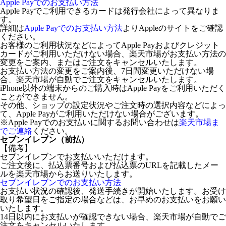
Apple Payでのお支払い方法
Apple Payでご利用できるカードは発行会社によって異なりま
す。
詳細は
Apple Payでのお支払い方法
よりAppleのサイトをご確認
ください。
お客様のご利用状況などによってApple Payおよびクレジット
カードがご利用いただけない場合、楽天市場がお支払い方法の
変更をご案内、またはご注文をキャンセルいたします。
お支払い方法の変更をご案内後、7日間変更いただけない場
合、楽天市場が自動でご注文をキャンセルいたします。
iPhone以外の端末からのご購入時はApple Payをご利用いただく
ことができません。
その他、ショップの設定状況やご注文時の選択内容などによっ
て、Apple Payがご利用いただけない場合がございます。
※Apple Payでのお支払いに関するお問い合わせは
楽天市場ま
でご連絡
ください。
セブンイレブン（前払）
【備考】
セブンイレブンでお支払いいただけます。
ご注文後に、払込票番号および払込票のURLを記載したメー
ルを楽天市場からお送りいたします。
セブンイレブンでのお支払い方法
お支払い状況の確認後、発送手続きが開始いたします。お受け
取り希望日をご指定の場合などは、お早めのお支払いをお願い
いたします。
14日以内にお支払いが確認できない場合、楽天市場が自動でご
注文をキャンセルいたします。