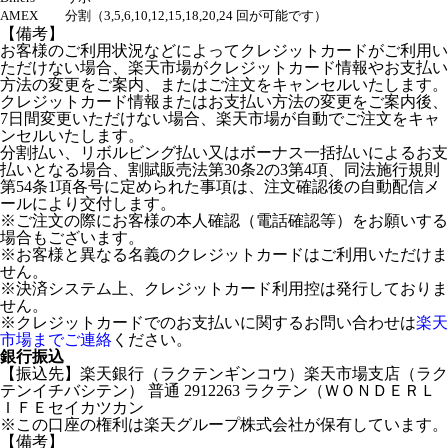
AMEX
分割（3,5,6,10,12,15,18,20,24 回が可能です）
【備考】
お客様のご利用状況などによってクレジットカードがご利用い
ただけない場合、楽天市場がクレジットカード情報やお支払い
方法の変更をご案内、またはご注文をキャンセルいたします。
クレジットカード情報またはお支払い方法の変更をご案内後、
7日間変更いただけない場合、楽天市場が自動でご注文をキャ
ンセルいたします。
分割払い、リボルビング払い又はボーナス一括払いによるお支
払いとなる場合、割賦販売法第30条2の3第4項、同法施行規則
第54条1項各号に定められた事項は、注文確認後の自動配信メ
ールにより交付します。
※ご注文の際にお客様の本人確認（電話確認等）をお願いする
場合もございます。
※お客様と異なる名義のクレジットカードはご利用いただけま
せん。
※決済システム上、クレジットカード利用控は発行しておりま
せん。
※クレジットカードでのお支払いに関するお問い合わせは
楽天
市場までご連絡
ください。
銀行振込
【振込先】楽天銀行（ラクテンギンコウ）楽天市場支店（ラク
テンイチバシテン） 普通 2912263 ラクテン（ＷＯＮＤＥＲＬ
ＩＦＥセイカツカン
※この口座の権利は楽天グループ株式会社が保有しています。
【備考】