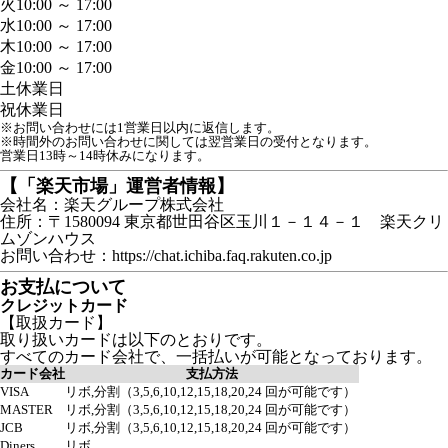
火
10:00 ～ 17:00
水
10:00 ～ 17:00
木
10:00 ～ 17:00
金
10:00 ～ 17:00
土
休業日
祝
休業日
※お問い合わせには1営業日以内に返信します。
※時間外のお問い合わせに関しては翌営業日の受付となります。
営業日13時～14時休みになります。
【「楽天市場」運営者情報】
会社名：楽天グループ株式会社
住所：〒1580094 東京都世田谷区玉川１－１４－１ 楽天クリ
ムゾンハウス
お問い合わせ：https://chat.ichiba.faq.rakuten.co.jp
お支払について
クレジットカード
【取扱カード】
取り扱いカードは以下のとおりです。
すべてのカード会社で、一括払いが可能となっております。
カード会社
支払方法
VISA
リボ,分割（3,5,6,10,12,15,18,20,24 回が可能です）
MASTER
リボ,分割（3,5,6,10,12,15,18,20,24 回が可能です）
JCB
リボ,分割（3,5,6,10,12,15,18,20,24 回が可能です）
Diners
リボ