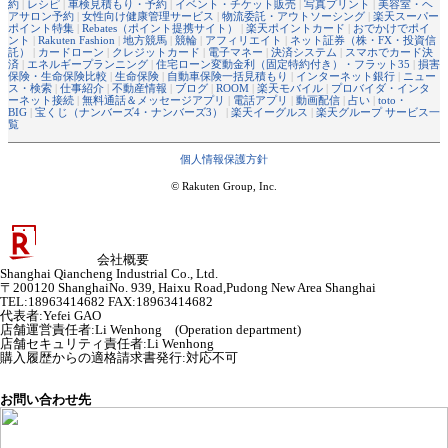
約
|
レシピ
|
車検見積もり・予約
|
イベント・チケット販売
|
写真プリント
|
美容室・ヘ
アサロン予約
|
女性向け健康管理サービス
|
物流委託・アウトソーシング
|
楽天スーパー
ポイント特集
|
Rebates（ポイント提携サイト）
|
楽天ポイントカード
|
おでかけでポイ
ント
|
Rakuten Fashion
|
地方競馬
|
競輪
|
アフィリエイト
|
ネット証券（株・FX・投資信
託）
|
カードローン
|
クレジットカード
|
電子マネー
|
決済システム
|
スマホでカード決
済
|
エネルギープランニング
|
住宅ローン変動金利（固定特約付き）・フラット35
|
損害
保険・生命保険比較
|
生命保険
|
自動車保険一括見積もり
|
インターネット銀行
|
ニュー
ス・検索
|
仕事紹介
|
不動産情報
|
ブログ
|
ROOM
|
楽天モバイル
|
プロバイダ・インタ
ーネット接続
|
無料通話＆メッセージアプリ
|
電話アプリ
|
動画配信
|
占い
|
toto・
BIG
|
宝くじ（ナンバーズ4・ナンバーズ3）
|
楽天イーグルス
|
楽天グループ サービス一
覧
個人情報保護方針
© Rakuten Group, Inc.
会社概要
Shanghai Qiancheng Industrial Co., Ltd.
〒200120 ShanghaiNo. 939, Haixu Road,Pudong New Area Shanghai
TEL:18963414682 FAX:18963414682
代表者
:
Yefei GAO
店舗運営責任者
:
Li Wenhong (Operation department)
店舗セキュリティ責任者
:
Li Wenhong
購入履歴からの適格請求書発行:対応不可
お問い合わせ先