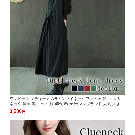
ワンピース レディース Aラインハイネックワンピ 50代 白 大人
ネック 韓国 黒 ニット 秋 40代 春 かわいい ブランド 人気 大きい
サイズ Aライン 厚手 しっかり おしゃれ カジュアル ロング スカ
3,580
円
ート アウトドア 冬 20代 前開き 長袖 トップス 体感 きれいめ