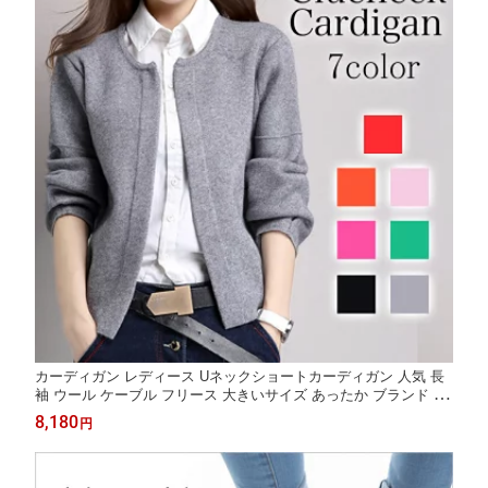
カーディガン レディース Uネックショートカーディガン 人気 長
袖 ウール ケーブル フリース 大きいサイズ あったか ブランド ニ
ット 冬 ベージュ ロング 暖かい ゆったり 秋 厚手 春 ショート丈
8,180
円
丸首 ジャケット 生地 黒 きれいめ ブラック Vネック おしゃれ オ
フィス