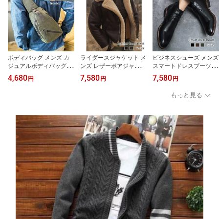
ジム 無地 5分袖 ブラック
プス カットソー ランニ
革ジャン 40代 厚手 ジャ
Vネック 人気
ング ポロシャツ
ケット 着こなし
ボディバッグ メンズ カ
ライダースジャケット メ
ビジネスシューズ メンズ
ジュアルボディバッグ 軽
ンズ レザーボアジャケッ
スマートドレスブーツ ブ
い ブランド 横型 人気 防
ト おすすめ ライダース
ランド レザー 軽量 夏 春
4,680
7,580
7,580
円
円
円
水 冬 レザー きれいめ 春
秋 ブランド 革ジャン ア
紳士靴 カジュアル 歩き
革 かっこいい おすすめ
ウター ダブル ブルゾン
やすい OFF スニーカー
もっと見る
ウエストポーチ 50代 バ
おしゃれ レザー 40代 黒
走れる ショートブーツ
ッグインバッグ ショルダ
シングル 冬 バイク ショ
ストレートチップ ブーツ
ーバッグ 大きめ 大容量
ット 革 50代 スエード レ
おしゃれ 防水 革靴 おす
夏 ハイ 小さめ スポーツ
ザージャケット Tシャツ
すめ 靴 厚底 ウォーキン
ウエストバッグ 40代 お
着こなし ジャケット 春
グ 秋 革 冬 滑らない 人気
しゃれ 秋 30代
セール 厚手