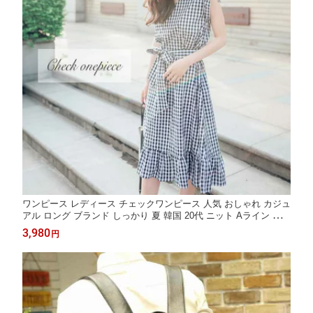
ワンピース レディース チェックワンピース 人気 おしゃれ カジュ
アル ロング ブランド しっかり 夏 韓国 20代 ニット Aライン 前開
き パジャマ かわいい ルームウェア きれいめ 大人 スカート 40代
3,980
円
半袖 50代 トップス 春 アウトドア 薄手 大きいサイズ