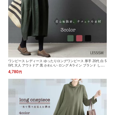
ワンピース レディース ゆったりロングワンピース 厚手 20代 白 5
0代 大人 アウトドア 黒 かわいい ロング Aライン ブランド しっ
かり ネック 人気 スカート 春 体感 カジュアル 大きいサイズ 韓国
4,780
円
秋 冬 長袖 トップス きれいめ 40代 前開き おしゃれ ニット