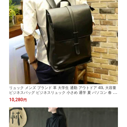
リュック メンズ ブランド 革 大学生 通勤 アウトドア 40L 大容量
ビジネスバッグ ビジネスリュック 小さめ 通学 夏 パソコン 春 冬
秋 ビジネス 2WAY PC 10代 40代 撥水 おしゃれ レザー バッグ カ
10,280
円
ジュアル リュックサック スポーツ 軽量 ブランド bag-857