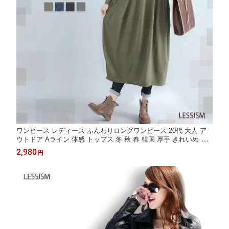
ワンピース レディース ふんわりロングワンピース 20代 大人 ア
ウトドア Aライン 体感 トップス 冬 秋 春 韓国 厚手 きれいめ カ
ジュアル しっかり 40代 ニット 白 かわいい スカート ネック 大き
2,980
円
いサイズ 人気 ロング 50代 ブランド 長袖 黒 前開き おしゃれ