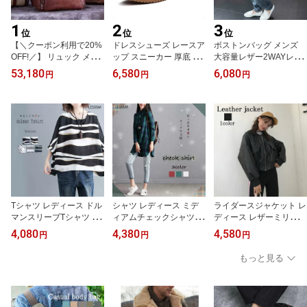
1
2
3
位
位
位
【＼クーポン利用で20%
ドレスシューズ レースア
ボストンバッグ メンズ
OFF!／】 リュック メン
ップ スニーカー 厚底 走
大容量レザー2WAYレザ
ズ 春 40L リュックサッ
れる ビジネスシューズ
ーバッグ 大人 布 おしゃ
53,180
6,580
6,080
円
円
円
ク ビジネスリュック 秋
オックスフォード 冬 本
れ 冬 ブランド 革 カバン
大学生 アウトドア 大容
革 ローファー 革 歩きや
男の子 バッグ 旅行 修学
量 撥水 2WAY カジュア
すい おしゃれ 春 ブーツ
旅行 秋 高校生 大容量 レ
ル PC 革 バッグ 夏 通勤
レザー カジュアル 軽量
ザー 大型 ゴルフ ボスト
軽量 ビジネスバッグ パ
ブランド レザーシューズ
ン アウトドア 小さめ 50
ソコン ブランド 10代 40
夏 おすすめ メンズ 紐 防
代 夏 人気 春 軽量 黒 40
代 おしゃれ 冬 スポーツ
水 革靴 靴 秋 ブランド sh
代 おすすめ スポーツ 折
レザー 本革 ビジネス
s-89
りたたみ トートバッグ
Tシャツ レディース ドル
シャツ レディース ミデ
ライダースジャケット レ
マンスリーブTシャツ 涼
ィアムチェックシャツ ロ
ディース レザーミリタリ
しい 40代 スポーツ シャ
ゴ 大人 ブランド 秋 かわ
ーブルゾン ブランド レ
4,080
4,380
4,580
円
円
円
ツ トレーナー カットソ
いい 春 麻 形態安定 襟付
ザー 冬 スエード ライダ
ー かわいい 夏 コーデ カ
き ブラウス カジュアル
ース 人気 ショット サイ
もっと見る
ジュアル ロング ティー
事務服 暖かい 長袖 おし
ズ レザージャケット 50
シャツ ゆったり 大人 お
ゃれ スポーツ ゆったり
代 秋 ブルゾン 革 アウタ
しゃれ 薄手 ブランド 春
しわになりにくい Tシャ
ー 春 オフィス コート 20
ロゴ 半袖 7分袖 ブラウス
ツ 冬 厚手 オフィス トッ
代 バイク 30代 おしゃれ