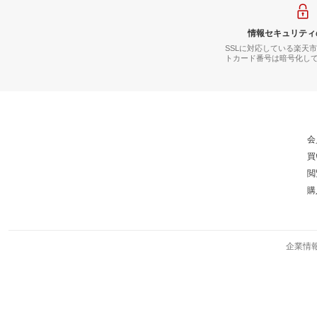
情報セキュリティ
SSLに対応している楽天
トカード番号は暗号化し
会
買
閲
購
企業情