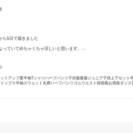
4
から5日で届きました
なっていてめちゃくちゃ涼しいと思います。
しましたが色違いでグレーも欲しいです。
9
セットアップ夏半袖Tシャツハーフパンツ子供服夏服ジュニア子供上下セット
着トップス半袖スウェット丸襟ハーフパンツゴムウエスト韓国風お洒落ダンス