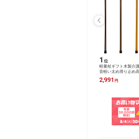
15
1
位
位
ァンライ
キルティングベスト レディース ダウ
軽量杖ギフト木製介護
ネ 天井照
ンインナーベスト ロングジレ vネッ
音軽い太め滑り止め
空気循環
ク 収納袋付き ダウンベスト アウター
ニアお年寄り敬老の
4,268
2,991
円
円
ン付 L
アウトドア ロング丈 軽量 大きいサイ
女性用男性用低身長
不要 6枚
ズ ノースリーブ フロントボタン 前開
体型
き 防寒着 暖かい 体型カバー 着痩せ
ゆったり お洒落