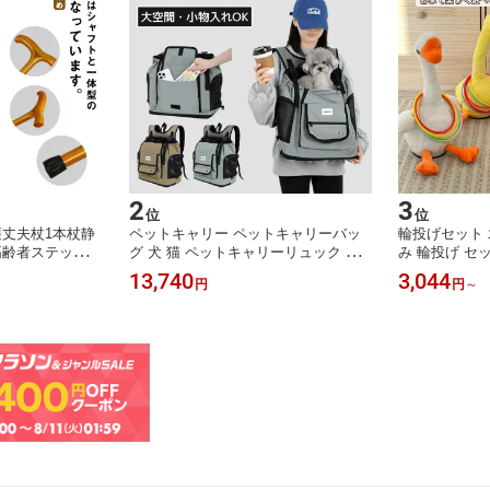
2
3
位
位
丈夫杖1本杖静
ペットキャリー ペットキャリーバッ
輪投げセット 
高齢者ステッキシ
グ 犬 猫 ペットキャリーリュック ペ
み 輪投げ セ
日つえプレゼント
ットバッグ ペットリュック ペット キ
手先鍛え 協調
13,740
3,044
円
円
～
父の日祖父祖母一
ャリー 飛び出し防止 大容量 窓 リュ
幼稚園 保育園
ック バッグ 猫 犬 いぬ ねこ ネコ バ
ック アヒル 
ック 旅行 病院 通院 お出かけ 軽量 災
校 挑戦 室内 
害 拡張
ャレンジ 夏祭
いい