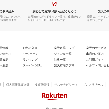
の取り組み
安心してお買い物いただくために
楽天の
市場では、クレジッ
楽天独自のガイドラインを設け、違反がない
楽天は、すべての
て送信されます。
かを日々パトロールしています。
を目指します。
員情報
お気に入り
楽天市場トップ
楽天のサービス
い物かご
myクーポン
ジャンル一覧
出店のご案内
覧履歴
ランキング
特集一覧
ご利用ガイド
入履歴
スーパーDEAL
楽天市場アプリ
ヘルプ・問い合
報
個人情報保護方針
投資家情報
サステナビリティ
プレスリリース
Language