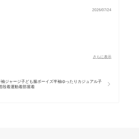
2026/07/24
さらに表示
半袖ジャージ子ども服ボーイズ半袖ゆったりカジュアル子
普段着運動着部屋着