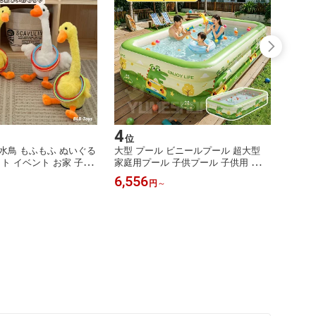
4
5
位
位
水鳥 もふもふ ぬいぐる
大型 プール ビニールプール 超大型
スマホ
ット イベント お家 子供
家庭用プール 子供プール 子供用 ファ
型のバ
性 景品おもちゃ 子供会
ミリープール 折りたたみ収納 庭 ベラ
ッグ 
6,556
9,85
円
～
 わなげ ワナゲ 電動 ダ
ンダ 家庭用プール 充気式プール 家庭
ッグ 
ガチョウ 白鳥 お祭り 学
用 赤ちゃん用 遊具 屋外 大型庭院プ
軽量 
室外 キッズ カラフル チ
ール 折りたたみプール 海水浴 水遊び
ヒー色 
り 男の子 女の子 かわ
芝生遊び 小学生 自宅用プール 夏 収
めがけ
納便利
生日