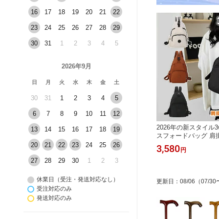
16
17
18
19
20
21
22
23
24
25
26
27
28
29
30
31
1
2
3
4
5
2026年9月
日
月
火
水
木
金
土
30
31
1
2
3
4
5
6
7
8
9
10
11
12
2026年の新スタイル
13
14
15
16
17
18
19
スフォードバッグ 肩掛
掛け ショルダー マ
20
21
22
23
24
25
26
3,580
円
背負う バッグ 大容量
27
28
29
30
1
2
3
ド生地 防水 防汚 撥
止 耐摩耗性 軽量 リ
休業日（受注・発送対応なし）
更新日
：
08/06
（07/30
受注対応のみ
発送対応のみ