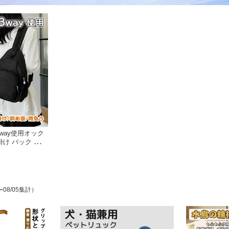
3way使用オック
け バック 斜め
ルチスーツケース
 オックスフォー
水 スクラッチ防
ュック 小さめ
〜08/05集計）