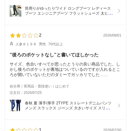
りも
筒周りがゆったりワイド ロングブーツ レディース 
3センチほど大きいブーツを買った方が余裕があり丁度よい
ブーツ エンジニアブーツ フラットシューズ 太ヒー
かもしれません。
ル3.5cm シンプル 美脚 黒 靴 大きいサイズ 小さい
サイズ フェイクレザー ムートンブーツ ロング 裏起
毛 防寒 秋冬 歩きやすい 疲れない カジュアル
2
2026/08/01
人参８１９８
男性
70代以上
”後ろのポケットなし”と書いてほしかった
サイズ、色合いすべてが思ったとうりの良い商品でした。し
かし後ろのポケットが裏地はついているのですが入れるとこ
ろが開いていないただのダミーでガッカリでした……
自分用｜実用品・普段使い｜はじめて
注文日：2026/07/25
春秋 夏 薄手/厚手 2TYPE ストレートデニムパンツ 
メンズ スラックス ジーンズ 大きいサイズ スリムロ
ングパンツ 長ズボン ゆったり ストレッチ イージー
パンツ フォーマル ビジネスス カジュアルパンツ 仕
事着 オフィス 通勤 紳士
1
2026/07/30