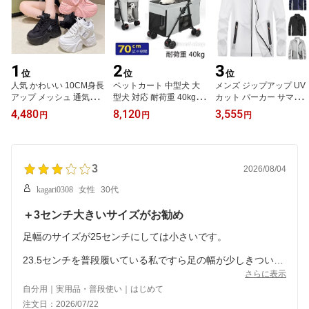
ゆったり 体型カパー
1
2
3
位
位
位
人気 かわいい 10CM身長
ペットカート 中型犬 大
メンズ ジップアップ UV
アップ メッシュ 通気性
型犬 対応 耐荷重 40kg 多
カット パーカー サマー
ダッドスニーカー レディ
頭飼い ペット カート 4輪
ジャケット 薄手 軽量 夏
4,480
8,120
3,555
円
円
円
ース 厚底スニーカー イ
ペットカート キャリー
用 立ち襟 ライトアウタ
ンヒール レースアップ厚
折りたたみ ドッグカート
ー ブルゾン ジャンパー
底シューズ 疲れない 靴
ペットバギー 老犬 介護
無地 大きいサイズ 速乾
軽量 美脚 快適 カジュア
犬用 ペット 犬 猫 ペット
アウトドア
ル 黒 白 普段履き 歩きや
3
用品 軽量 工具不要 組立
2026/08/04
すい
簡単 旅行 お散歩 お出か
kagari0308
女性
30代
け おしゃれ
＋3センチ大きいサイズがお勧め
足幅のサイズが25センチにしては小さいです。
23.5センチを普段履いている私ですら足の幅が少しきつい感
じがしました。
さらに表示
自分用｜実用品・普段使い｜はじめて
注文日：2026/07/22
筒幅とふくらはぎの部分が細いので自分のいつものサイズよ