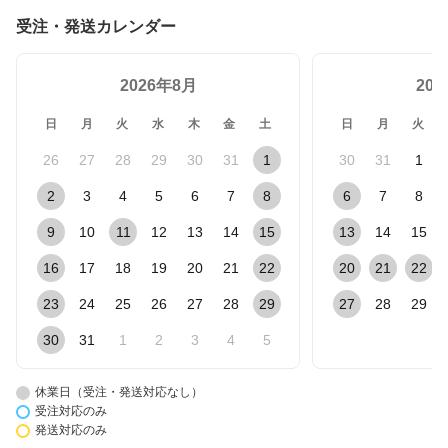
受注・発送カレンダー
2026年8月
20
日
月
火
水
木
金
土
日
月
火
26
27
28
29
30
31
1
30
31
1
2
3
4
5
6
7
8
6
7
8
9
10
11
12
13
14
15
13
14
15
16
17
18
19
20
21
22
20
21
22
23
24
25
26
27
28
29
27
28
29
30
31
1
2
3
4
5
休業日（受注・発送対応なし）
受注対応のみ
発送対応のみ