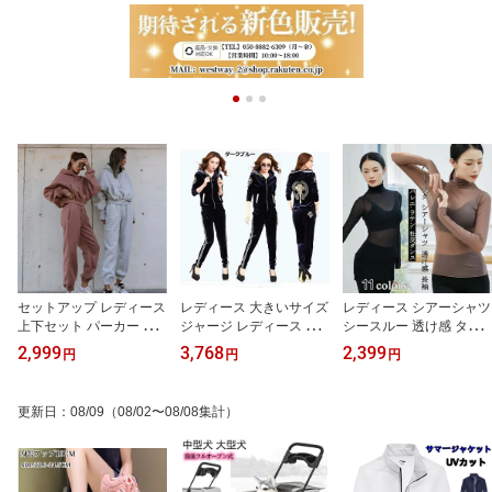
セットアップ レディース
レディース 大きいサイズ
レディース シアーシャツ
上下セット パーカー ス
ジャージ レディース 上
シースルー 透け感 ター
ウェット ロングパンツ 2
下セット ベロア 長袖 ス
トルネック 長袖 メッシ
2,999
3,768
2,399
円
円
円
点セット 着やせ 大人カ
ポーツウェア セットアッ
ュトップス ダンスウェア
ジュアル 秋冬新作 ジャ
プ スウェット 運動服 フ
レッスン着 バレエ 演出
ージ レディース 上下セ
ード付き パーカー 長ズ
服 ボディービル トップ
更新日
：
08/09
（08/02〜08/08集計）
ットアップ スポーツウェ
ボン 韓国風 着痩せ 3色
ス モダン 社交ダンス 大
ア スウェットセット ト
人 上品 トップス tops 11
レーナー パーカー 運動
カラー選択可
服 カジュアル フード付