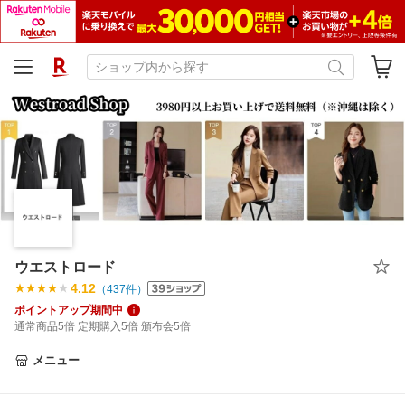
ウエストロード
4.12
（
437
件）
ポイントアップ期間中
通常商品5倍 定期購入5倍 頒布会5倍
メニュー