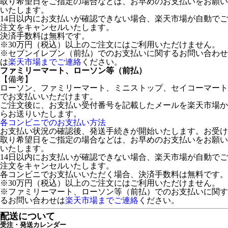
取り希望日をご指定の場合などは、お早めのお支払いをお願い
いたします。
14日以内にお支払いが確認できない場合、楽天市場が自動でご
注文をキャンセルいたします。
決済手数料は無料です。
※30万円（税込）以上のご注文にはご利用いただけません。
※セブンイレブン（前払）でのお支払いに関するお問い合わせ
は
楽天市場までご連絡
ください。
ファミリーマート、ローソン等（前払）
【備考】
ローソン、ファミリーマート、ミニストップ、セイコーマート
でお支払いいただけます。
ご注文後に、お支払い受付番号を記載したメールを楽天市場か
らお送りいたします。
各コンビニでのお支払い方法
お支払い状況の確認後、発送手続きが開始いたします。お受け
取り希望日をご指定の場合などは、お早めのお支払いをお願い
いたします。
14日以内にお支払いが確認できない場合、楽天市場が自動でご
注文をキャンセルいたします。
各コンビニでお支払いいただく場合、決済手数料は無料です。
※30万円（税込）以上のご注文にはご利用いただけません。
※ファミリーマート、ローソン等（前払）でのお支払いに関す
るお問い合わせは
楽天市場までご連絡
ください。
配送について
受注・発送カレンダー