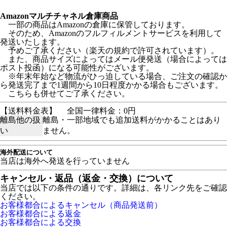
Amazonマルチチャネル倉庫商品
一部の商品はAmazonの倉庫に保管しております。
そのため、Amazonのフルフィルメントサービスを利用して
発送いたします。
予めご了承ください（楽天の規約で許可されています）。
また、商品サイズによってはメール便発送（場合によっては
ポスト投函）になる可能性がございます。
※年末年始など物流がひっ迫している場合、ご注文の確認か
ら発送完了まで1週間から10日程度かかる場合もございます。
こちらも併せてご了承ください。
【送料料金表】
全国一律料金：0円
離島他の扱
離島・一部地域でも追加送料がかかることはあり
い
ません。
海外配送について
当店は海外へ発送を行っていません
キャンセル・返品（返金・交換）について
当店では以下の条件の通りです。詳細は、各リンク先をご確認
ください。
お客様都合によるキャンセル（商品発送前）
お客様都合による返金
お客様都合による交換