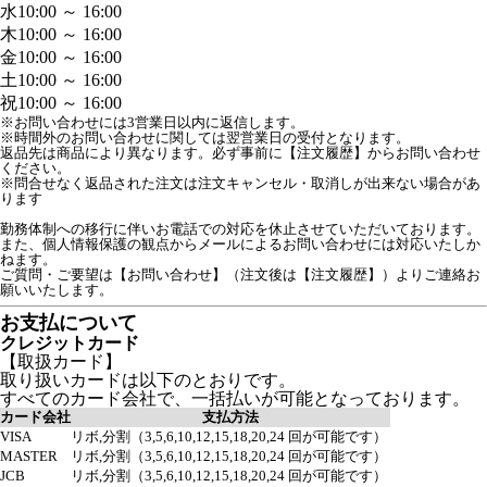
水
10:00 ～ 16:00
木
10:00 ～ 16:00
金
10:00 ～ 16:00
土
10:00 ～ 16:00
祝
10:00 ～ 16:00
※お問い合わせには3営業日以内に返信します。
※時間外のお問い合わせに関しては翌営業日の受付となります。
返品先は商品により異なります。必ず事前に【注文履歴】からお問い合わせ
ください。

※問合せなく返品された注文は注文キャンセル・取消しが出来ない場合があ
ります

勤務体制への移行に伴いお電話での対応を休止させていただいております。

また、個人情報保護の観点からメールによるお問い合わせには対応いたしか
ねます。

ご質問・ご要望は【お問い合わせ】（注文後は【注文履歴】）よりご連絡お
お支払について
クレジットカード
【取扱カード】
取り扱いカードは以下のとおりです。
すべてのカード会社で、一括払いが可能となっております。
カード会社
支払方法
VISA
リボ,分割（3,5,6,10,12,15,18,20,24 回が可能です）
MASTER
リボ,分割（3,5,6,10,12,15,18,20,24 回が可能です）
JCB
リボ,分割（3,5,6,10,12,15,18,20,24 回が可能です）