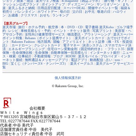
ショップ 開業・開店
|
楽天ウェブ検索
|
R-magazine（雑誌コラボ）
|
贈り物・ギフト
|
フ
ァッション公式ブランド
|
ポイントアップ
|
ディズニーゾーン
|
サンリオゾーン
|
まち
楽
|
楽天ふるさと納税
|
日用品翌日配達
|
スーパーDEAL
|
開催中イベント一覧
|
福袋＆
初売り
|
バレンタイン
|
ホワイトデー
|
母の日
|
父の日
|
お中元
|
敬老の日
|
ハロウィ
ン
|
お歳暮
|
クリスマス
|
おせち
|
ランキング
【楽天グループ】
楽天市場
|
旅行・ホテル予約・航空券
|
本・DVD・CD
|
電子書籍 楽天Kobo
|
ゴルフ場予
約
|
レシピ
|
車検見積もり・予約
|
イベント・チケット販売
|
写真プリント
|
美容室・ヘ
アサロン予約
|
女性向け健康管理サービス
|
物流委託・アウトソーシング
|
楽天スーパー
ポイント特集
|
Rebates（ポイント提携サイト）
|
楽天ポイントカード
|
おでかけでポイ
ント
|
Rakuten Fashion
|
地方競馬
|
競輪
|
アフィリエイト
|
ネット証券（株・FX・投資信
託）
|
カードローン
|
クレジットカード
|
電子マネー
|
決済システム
|
スマホでカード決
済
|
エネルギープランニング
|
住宅ローン変動金利（固定特約付き）・フラット35
|
損害
保険・生命保険比較
|
生命保険
|
自動車保険一括見積もり
|
インターネット銀行
|
ニュー
ス・検索
|
仕事紹介
|
不動産情報
|
ブログ
|
ROOM
|
楽天モバイル
|
プロバイダ・インタ
ーネット接続
|
無料通話＆メッセージアプリ
|
電話アプリ
|
動画配信
|
占い
|
toto・
BIG
|
宝くじ（ナンバーズ4・ナンバーズ3）
|
楽天イーグルス
|
楽天グループ サービス一
覧
個人情報保護方針
© Rakuten Group, Inc.
会社概要
Ｗｈｉｔｅ Ｗｉｎｇｓ
〒9813205 宮城県仙台市泉区紫山５－３７－１２
TEL:0227787644 FAX:0227787644
代表者
:
中谷 美代子
店舗運営責任者
:
中谷 美代子
店舗セキュリティ責任者
:
中谷 武司