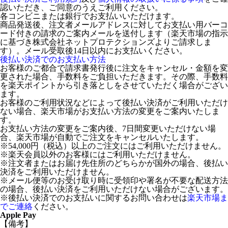
認いただき、ご同意のうえご利用ください。
各コンビニまたは銀行でお支払いいただけます。
商品発送後、注文者メールアドレスに対してお支払い用バーコ
ード付きの請求のご案内メールを送付します（楽天市場の指示
に基づき株式会社ネットプロテクションズよりご請求しま
す）。メール受取後14日以内にお支払いください。
後払い決済でのお支払い方法
お客様のご都合で請求書発行後に注文をキャンセル・金額を変
更された場合、手数料をご負担いただきます。その際、手数料
を楽天ポイントから引き落としをさせていただく場合がござい
ます。
お客様のご利用状況などによって後払い決済がご利用いただけ
ない場合、楽天市場がお支払い方法の変更をご案内いたしま
す。
お支払い方法の変更をご案内後、7日間変更いただけない場
合、楽天市場が自動でご注文をキャンセルいたします。
※54,000円（税込）以上のご注文にはご利用いただけません。
※楽天会員以外のお客様にはご利用いただけません。
※注文者またはお届け先住所のどちらかが国外の場合、後払い
決済をご利用いただけません。
※メール便等のお受け取り時に受領印や署名が不要な配送方法
の場合、後払い決済をご利用いただけない場合がございます。
※後払い決済でのお支払いに関するお問い合わせは
楽天市場ま
でご連絡
ください。
Apple Pay
【備考】