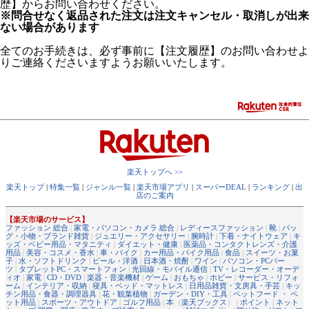
歴】からお問い合わせください。
※問合せなく返品された注文は注文キャンセル・取消しが出来
ない場合があります
全てのお手続きは、必ず事前に【注文履歴】のお問い合わせよ
りご連絡くださいますようお願いいたします。
楽天トップへ >>
楽天トップ
|
特集一覧
|
ジャンル一覧
|
楽天市場アプリ
|
スーパーDEAL
|
ランキング
|
出
店のご案内
【楽天市場のサービス】
ファッション 総合
|
家電・パソコン・カメラ 総合
|
レディースファッション
|
靴
|
バッ
グ・小物・ブランド雑貨
|
ジュエリー・アクセサリー
|
腕時計
|
下着・ナイトウェア
|
キ
ッズ・ベビー用品・マタニティ
|
ダイエット・健康
|
医薬品・コンタクトレンズ・介護
用品
|
美容・コスメ・香水
|
車・バイク
|
カー用品・バイク用品
|
食品
|
スイーツ・お菓
子
|
水・ソフトドリンク
|
ビール・洋酒
|
日本酒・焼酎
|
ワイン
|
パソコン・PCパー
ツ
|
タブレットPC・スマートフォン
|
光回線・モバイル通信
|
TV・レコーダー・オーデ
ィオ
|
家電
|
CD・DVD
|
楽器・音楽機材
|
ゲーム
|
おもちゃ
|
ホビー
|
サービス・リフォ
ーム
|
インテリア・収納
|
寝具・ベッド・マットレス
|
日用品雑貨・文房具・手芸
|
キッ
チン用品・食器・調理器具
|
花・観葉植物
|
ガーデン・DIY・工具
|
ペットフード ・ ペ
ット用品
|
スポーツ・アウトドア
|
ゴルフ用品
|
本
（
楽天ブックス
） |
ポイント
|
ネット