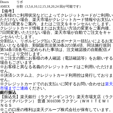
Diners
リボ
AMEX
分割（3,5,6,10,12,15,18,20,24 回が可能です）
【備考】
お客様のご利用状況などによってクレジットカードがご利用い
ただけない場合、楽天市場がクレジットカード情報やお支払い
方法の変更をご案内、またはご注文をキャンセルいたします。
クレジットカード情報またはお支払い方法の変更をご案内後、
7日間変更いただけない場合、楽天市場が自動でご注文をキャ
ンセルいたします。
分割払い、リボルビング払い又はボーナス一括払いによるお支
払いとなる場合、割賦販売法第30条2の3第4項、同法施行規則
第54条1項各号に定められた事項は、注文確認後の自動配信メ
ールにより交付します。
※ご注文の際にお客様の本人確認（電話確認等）をお願いする
場合もございます。
※お客様と異なる名義のクレジットカードはご利用いただけま
せん。
※決済システム上、クレジットカード利用控は発行しておりま
せん。
※クレジットカードでのお支払いに関するお問い合わせは
楽天
市場までご連絡
ください。
銀行振込
【振込先】楽天銀行（ラクテンギンコウ）楽天市場支店（ラク
テンイチバシテン） 普通 3016598 ラクテン（ＷＨＩＴＥＷＩ
ＮＧＳ
※この口座の権利は楽天グループ株式会社が保有しています。