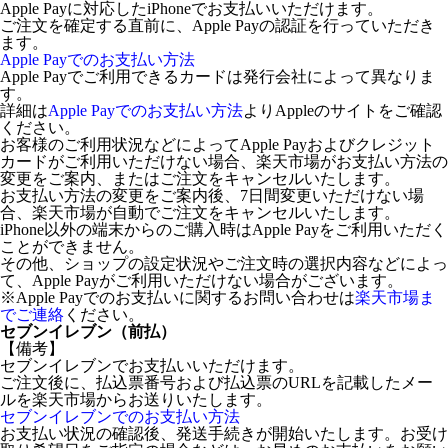
Apple Payに対応したiPhoneでお支払いいただけます。
ご注文を確定する直前に、Apple Payの認証を行っていただき
ます。
Apple Payでのお支払い方法
Apple Payでご利用できるカードは発行会社によって異なりま
す。
詳細は
Apple Payでのお支払い方法
よりAppleのサイトをご確認
ください。
お客様のご利用状況などによってApple Payおよびクレジット
カードがご利用いただけない場合、楽天市場がお支払い方法の
変更をご案内、またはご注文をキャンセルいたします。
お支払い方法の変更をご案内後、7日間変更いただけない場
合、楽天市場が自動でご注文をキャンセルいたします。
iPhone以外の端末からのご購入時はApple Payをご利用いただく
ことができません。
その他、ショップの設定状況やご注文時の選択内容などによっ
て、Apple Payがご利用いただけない場合がございます。
※Apple Payでのお支払いに関するお問い合わせは
楽天市場ま
でご連絡
ください。
セブンイレブン（前払）
【備考】
セブンイレブンでお支払いいただけます。
ご注文後に、払込票番号および払込票のURLを記載したメー
ルを楽天市場からお送りいたします。
セブンイレブンでのお支払い方法
お支払い状況の確認後、発送手続きが開始いたします。お受け