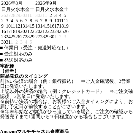
2026年8月
2026年9月
日
月
火
水
木
金
土
日
月
火
水
木
金
土
26
27
28
29
30
31
1
30
31
1
2
3
4
5
2
3
4
5
6
7
8
6
7
8
9
10
11
12
9
10
11
12
13
14
15
13
14
15
16
17
18
19
16
17
18
19
20
21
22
20
21
22
23
24
25
26
23
24
25
26
27
28
29
27
28
29
30
1
2
3
30
31
1
2
3
4
5
■
休業日（受注・発送対応なし）
■
受注対応のみ
■
発送対応のみ
宅配便
【備考】
商品発送のタイミング
前払い決済の場合（例：銀行振込） ⇒ご入金確認後、2営業
日に発送いたします。
上記以外の決済の場合（例：クレジットカード） ⇒ご注文確
認後、2営業日に発送いたします。
※前払い決済の場合は、お客様のご入金タイミングにより、お
届け予定日が前後することがございます。
※年末年始など物流がひっ迫している場合、ご注文の確認から
発送完了まで1週間から10日程度かかる場合もございます。
Amazonマルチチャネル倉庫商品