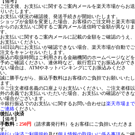
【備考】
ご注文後、お支払いに関するご案内メールを楽天市場からお送
りいたします。
お支払い状況の確認後、発送手続きが開始いたします。
ショップが金額を変更した場合、お客様のご注文時と楽天市場
からのお支払いに関するご案内メール送信時で金額が異なりま
す。
お支払いに関するご案内メールに記載の金額をご確認のうえ、
お支払いください。
14日以内にお支払いが確認できない場合、楽天市場が自動でご
注文をキャンセルいたします。
振込の取扱時間はご利用される金融機関のホームページなどを
予めご確認ください。連休時など、銀行窓口でお振込みができ
ない場合は、ATMやネットバンキングにてお振込みくださ
い。
誠に勝手ながら、振込手数料はお客様のご負担でお願いいたし
ます。
※ご注文者様名義の口座よりお支払いください。ご注文者様以
外の名義でお支払いいただいた場合、お支払いの確認ができな
い場合がございます。
※銀行振込でのお支払いに関するお問い合わせは
楽天市場まで
ご連絡
ください。
後払い決済
【備考】
手数料：
250円
（請求書発行料）をお客様にご負担いただきま
す。
後払い決済ご利用規約
及び
個人情報の取扱いに係る事項
をご確