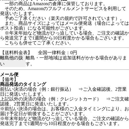
一部の商品はAmazonの倉庫に保管しております。
そのため、Amazonのフルフィルメントサービスを利用して
発送いたします。
予めご了承ください（楽天の規約で許可されています）。
また、商品サイズによってはメール便発送（場合によっては
ポスト投函）になる可能性がございます。
※年末年始など物流がひっ迫している場合、ご注文の確認か
ら発送完了まで1週間から10日程度かかる場合もございます。
こちらも併せてご了承ください。
【送料料金表】
全国一律料金：0円
離島他の扱
離島・一部地域は追加送料がかかる場合がありま
い
す。
メール便
【備考】
商品発送のタイミング
前払い決済の場合（例：銀行振込） ⇒ご入金確認後、2営業
日に発送いたします。
上記以外の決済の場合（例：クレジットカード） ⇒ご注文確
認後、2営業日に発送いたします。
※前払い決済の場合は、お客様のご入金タイミングにより、お
届け予定日が前後することがございます。
※年末年始など物流がひっ迫している場合、ご注文の確認から
発送完了まで1週間から10日程度かかる場合もございます。