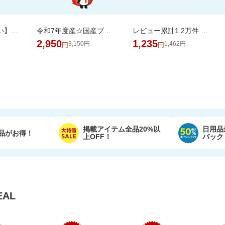
【うなぎ屋かわすい】ふっくら肉厚！国産うなぎ大サイズ2尾セットがお買い得！
令和7年度産☆国産ブレンド米5kgがお買い得！【楽天オリジナル】
レビュー累計1.2万件 無香料の国産エプソムソルト入浴剤で汗ばむ肌もすっきり
2,950
1,235
3,150円
1,462円
円
円
掲載アイテム全品20%以
日用品
品がお得！
上OFF！
バック
AL