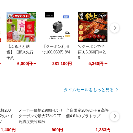
【ふるさと納
【クーポン利用
＼クーポンで半
日
税】【新米先行
で160,050円 8/4
額★5,360円⇒2,
予約…
…
6…
〜
6,000円〜
281,100円
5,360円〜
タイムセールをもっと見る
枚280
メーカー価格2,980円より
当店限定20％OFF★高評
52のハイ
クーポンで最大75％OFF
価4.61のブラトップ
ツ
高濃度美容成分
1,400円
900円
1,383円