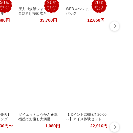
50
20
20
％
％
％
ポイント
ポイント
ポイント
イレッ
圧力IH炊飯ジャー [5.5
WEBスペシャル トート
バック
バック
バック
グル
合炊き]│極め炊き
バッグ
480円
33,700円
12,650円
楽天1
ダイエットようかん★幸
【ポイント20倍8/4 20:00
ジング
福感でお腹も大満足
～】アイス体験セット
630円〜
1,080円
22,916円