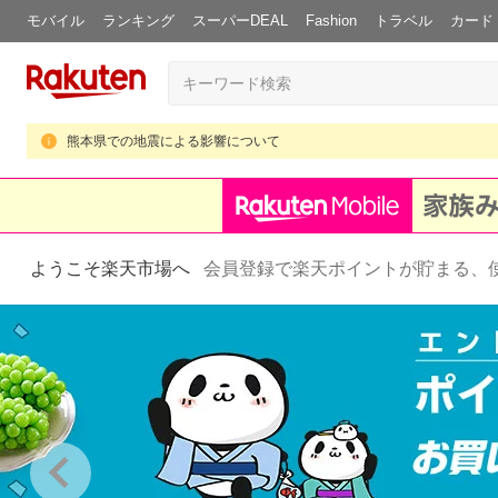
モバイル
ランキング
スーパーDEAL
Fashion
トラベル
カード
熊本県での地震による影響について
ようこそ楽天市場へ
会員登録で楽天ポイントが貯まる、