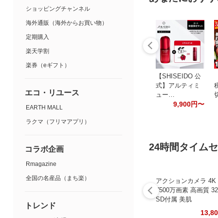
ショッピングチャンネル
海外通販（海外からお買い物）
定期購入
楽天学割
楽券（eギフト）
【SHISEIDO 公
式】アルティミ
エコ・リユース
ュー…
9,900円〜
EARTH MALL
ラクマ（フリマアプリ）
24時間タイム
コラボ企画
Rmagazine
全国の名産品（まち楽）
アクションカメラ 4K
7500万画素 高画質 3
SD付属 美肌
トレンド
13,8