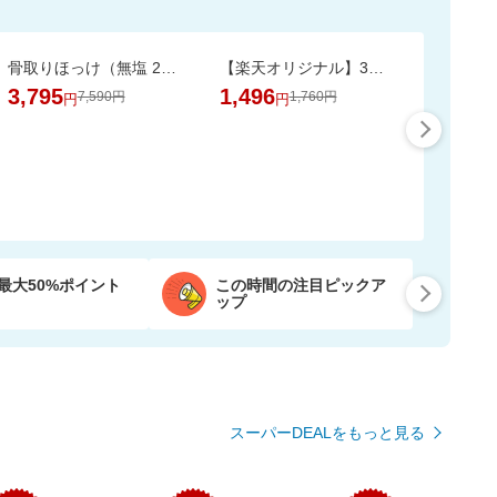
骨取りほっけ（無塩 2kg）ソテーや煮つけにおすすめ【骨取り魚の飯田商店】
【楽天オリジナル】3つのカラー選べる、立体マスク＼約3か月使える大容量／
3,795
1,496
7,590円
1,760円
円
円
最大50%ポイント
この時間の注目ピックア
ップ
スーパーDEALをもっと見る