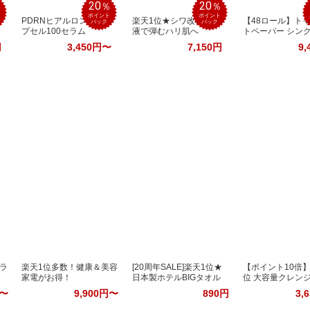
20
20
％
％
％
ポイント
ポイント
PDRNヒアルロン酸カ
楽天1位★シワ改善美容
【48ロール】ト
バック
バック
プセル100セラム
液で弾むハリ肌へ
トペーパー シン
円
3,450円〜
7,150円
9,
ラ
楽天1位多数！健康＆美容
[20周年SALE]楽天1位★
【ポイント10倍】
家電がお得！
日本製ホテルBIGタオル
位 大容量クレン
円〜
9,900円〜
890円
3,