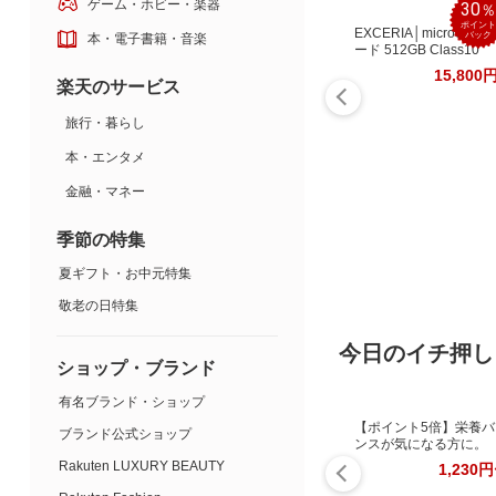
ゲーム・ホビー・楽器
30
ポイント
EXCERIA│microSDカ
バック
本・電子書籍・音楽
ード 512GB Class10
15,800
楽天のサービス
旅行・暮らし
本・エンタメ
金融・マネー
季節の特集
夏ギフト・お中元特集
敬老の日特集
今日のイチ押し
ショップ・ブランド
有名ブランド・ショップ
【ポイント5倍】栄養バ
ブランド公式ショップ
ンスが気になる方に。
Rakuten LUXURY BEAUTY
1,230