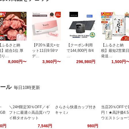
【ふるさと納
【P20％還元+セ
【クーポン利用
【ふるさと納
税】総合1位 厚
ット11日9:59マ
で144,800円 8/4
税】最短2営業
切り…
デ…
…
発送…
8,000円〜
3,960円〜
296,980円
1,500円
セール
毎日10時更新
・
＼24H限定30％OFF／ギ
さらさら快適カップ付き
当店20％OFFで1
2GB
フトに最適☆高品質ハワ
キャミ♪
円！★高評価4.
イ柄タオルケット
ウエストショー
00円
7,546円
980円