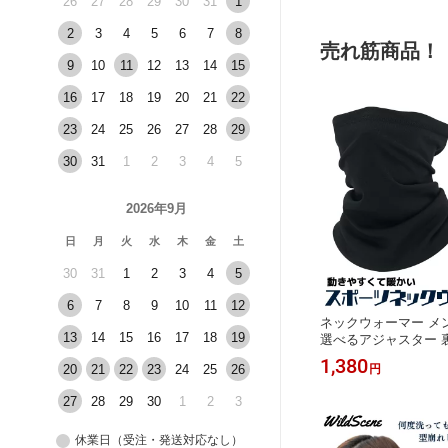
26
27
28
29
30
31
1
ンズ レディース WildS
2
3
4
5
6
7
8
売れ筋商品！
9
10
11
12
13
14
15
16
17
18
19
20
21
22
23
24
25
26
27
28
29
30
31
1
2
3
4
5
2026年9月
日
月
火
水
木
金
土
30
31
1
2
3
4
5
6
7
8
9
10
11
12
ネックウォーマー メ
13
14
15
16
17
18
19
選べるアジャスター 裏
かい 防寒 防風 登山 
1,380
20
21
22
23
24
25
26
円
物処分
27
28
29
30
1
2
3
休業日（受注・発送対応なし）