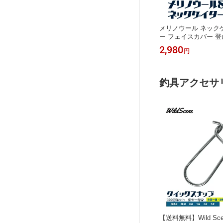
メリノウール ネック
ー フェイスカバー 登
湿 調温 ネックウォー
2,980
円
ノボ 釣り
釣具アクセサ
【送料無料】Wild Sc