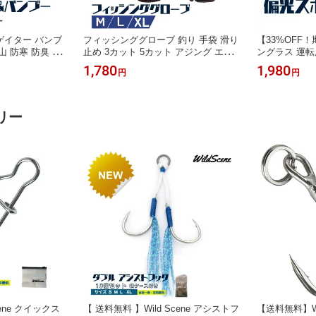
ゲイター バンブ
フィッシンググローブ 釣り 手袋 滑り
【33%OFF
山 防寒 防臭 吸
止め 3カット 5カット アジング エギ
ングラス 運転
マー スキー ス
ング ハイグリップ 吸汗速乾 メンズ
ズ レディース
1,780
1,980
円
円
レディース
対策 釣り具 
ス WildScene
リー
ene クイックス
【 送料無料 】Wild Scene アシストフ
【送料無料】Wi