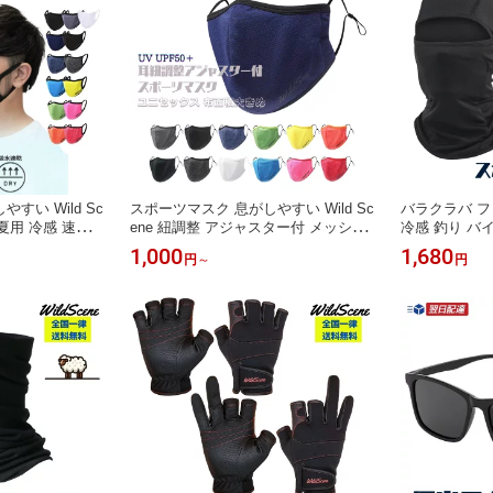
すい Wild Sc
スポーツマスク 息がしやすい Wild Sc
バラクラバ フ
 夏用 冷感 速乾
ene 紐調整 アジャスター付 メッシュ
冷感 釣り バ
動 ジム ランニ
洗える 丈夫 タフ設計 ランニング 運
インナー 紫外
1,000
1,680
円
～
円
動 飛沫 花粉
乾 WildScene