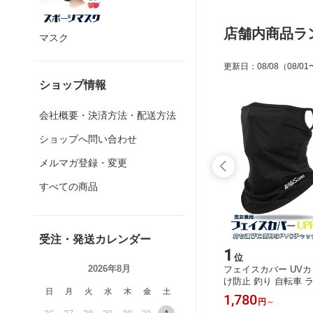
店舗内商品ラ
マスク
更新日
：
08/08
（08/01
ショップ情報
会社概要・決済方法・配送方法
ショップへ問い合わせ
メルマガ登録・変更
すべての商品
受注・発送カレンダー
13
1
位
位
2026年8月
シストフ
【期間限定★半額】 トリプルフック
フェイスカバー UVカ
付 メタル
#10 20個セット スプリットリング付
け防止 釣り 自転車 
日
月
火
水
木
金
土
グ ライ
釣り ルアー フック 交換 ソルト 錆に
イスマスク バイク ネ
500
1,780
円
円
～
ene
強い 廃盤商品 WildScene
線対策 吸汗速乾 耳か