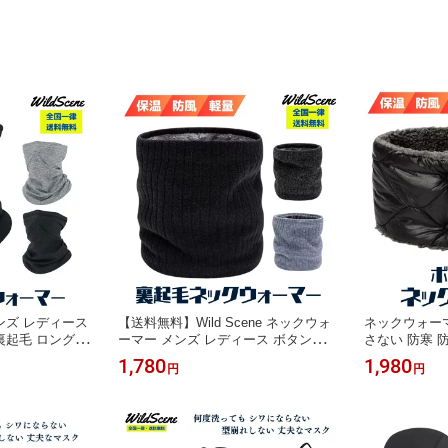
cene
イスマスク メ
ンズ レディース
【送料無料】Wild Scene ネックウォ
ネックウォーマ
起毛 ロング 暖
ーマー メンズ レディース ボタン式
さない 防寒 
釣り 現場作業 冬
冬用 無地 防寒 防風 暖かい 伸縮 柔ら
登山 現場作業
1,780
1,980
円
円
かい/アウトドア スポーツ バイク 釣
ース 冬物処分
り スノーボード 登山 ゴルフ に最適