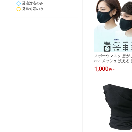
受注対応のみ
発送対応のみ
スポーツマスク 息がしや
ene メッシュ 洗える
メンズ レディース 運
1,000
円
～
ング 花粉