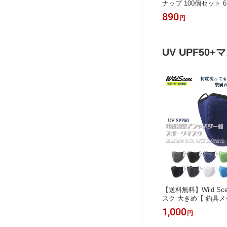
ナップ 100個セット 
ーム ～ ショアジギン
890
円
ンジ に最適 スナップ
具 釣具 便利 フィッ
UV UPF50+
【送料無料】Wild Sc
スク 大きめ【 釣具
た 冷感マスク 】 男
1,000
円
アジャスタータイプ 
タフ設計 メッシュ ラ