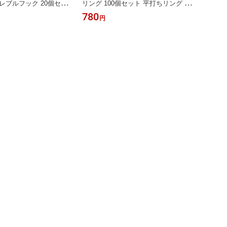
レブルフック 20個セッ
リング 100個セット 平打ちリング ル
リットリング付属 【 メ
アー フック トレブルフック 交換に最
780
円
ック 】
適