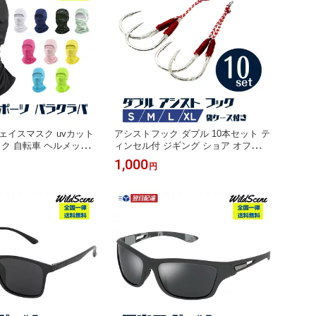
ェイスマスク uvカット
アシストフック ダブル 10本セット テ
イク 自転車 ヘルメット
ィンセル付 ジギング ショア オフショ
線対策 目出し帽 吸汗速
ア メタルジグ 針 青物 シーバス マダ
1,000
円
イ 釣り具