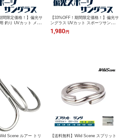
！期間限定価格！】偏光サ
【33%OFF！期間限定価格！】偏光サ
用 釣り UVカット メン
ングラス UVカット スポーツサングラ
 バイク 自転車 紫外線
ス 釣り 運転 ゴルフ バイク 農作業 紫
1,980
円
ゴルフ スポーツサングラ
外線対策 メンズ レディース WildSce
ne
ld Scene ルアー トリ
【送料無料】Wild Scene スプリット