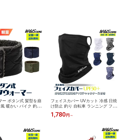
ンズ レディース 父の日
ー ボタン式 髪型を崩
フェイスカバー UVカット 冷感 日焼
防風 暖かい バイク 釣り
け防止 釣り 自転車 ランニング フェ
 ゴルフ メンズ レディ
イスマスク バイク ネックガード 紫外
1,780
円
～
線対策 吸汗速乾 耳かけ スポーツ メ
ンズ レディース WildScene