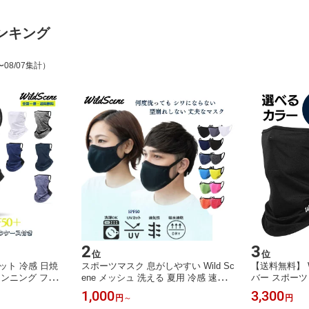
ンキング
〜08/07集計）
2
3
位
位
ット 冷感 日焼
スポーツマスク 息がしやすい Wild Sc
【送料無料】 W
ランニング フェ
ene メッシュ 洗える 夏用 冷感 速乾
バー スポーツ
ックガード 紫外
メンズ レディース 運動 ジム ランニ
止 UVカット 
1,000
3,300
円
～
円
け スポーツ メ
ング 花粉
ー 2色 UPF