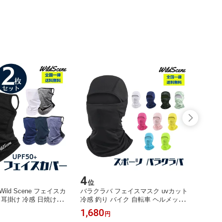
4
5
位
位
ild Scene フェイスカ
バラクラバ フェイスマスク uvカット
アシス
 耳掛け 冷感 日焼け防
冷感 釣り バイク 自転車 ヘルメット
ィンセ
2枚セット 選べる カラ
インナー 紫外線対策 目出し帽 吸汗速
ア メ
1,680
1,00
円
50+ / 息苦しくない フェ
乾 WildScene
イ 釣