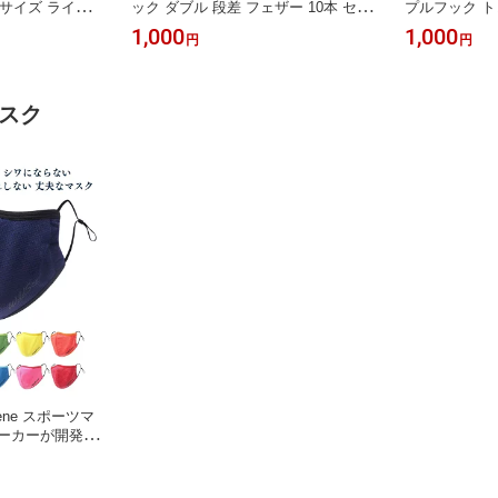
6サイズ ライトゲ
ック ダブル 段差 フェザー 10本 セッ
プルフック ト
グ ルアー チェ
ト ソリッドリング 装着 ルアー フッ
ト 交換用スプ
1,000
1,000
円
円
 釣り用品 釣り
ク メタルジグ フロント リア フック
タルジグ のフ
シング 釣り
交換 s / m / l / xl【鋭いフックで掛け
た魚を逃がさない】/ ショアジギング
/ スロージギング / アジング
マスク
ene スポーツマ
メーカーが開発し
女兼用 調整可能
繰り返し 洗える
ンニング 運動用