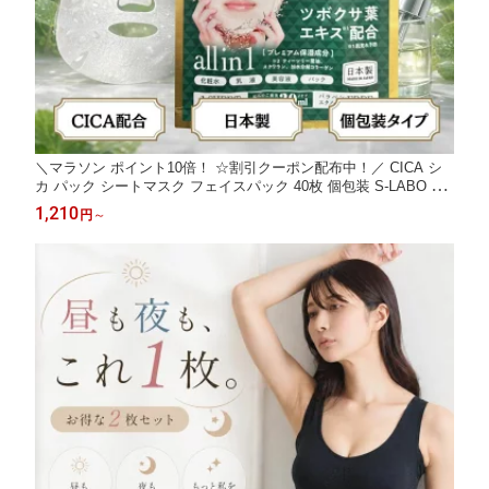
＼マラソン ポイント10倍！ ☆割引クーポン配布中！／ CICA シ
カ パック シートマスク フェイスパック 40枚 個包装 S-LABO CI
CAシートマスク ツボクサエキス 保湿 敏感肌 乾燥肌 肌荒れ ゆら
1,210
円
～
ぎ肌 高密着 デイリーケア 美容マスク メンズ レディース スキン
ケア