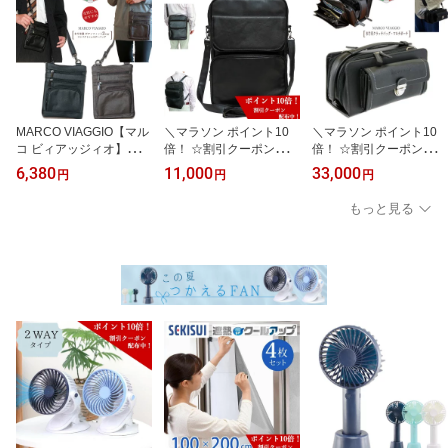
MARCO VIAGGIO【マル
＼マラソン ポイント10
＼マラソン ポイント10
コ ビィアッジィオ】本レ
倍！ ☆割引クーポン配布
倍！ ☆割引クーポン配布
ザー 牛革 2Wayボディフ
中！／ マルコ ビィアッ
中！／ MARCO VIAGGIO
6,380
11,000
33,000
円
円
円
ィット コンパクトショル
ジィオ ビジネスバッグ
【マルコ ビィアィジィ
ダーバッグ ショルダーバ
多機能 通勤バッグ メン
オ】本牛革クラッチ・マ
もっと見る
ッグ 斜めがけ 軽い イタ
ズ ラム革 ショルダー バ
ルチポーチ レザー 牛革
リア 牛革 鞄 メンズ レデ
ッグ 本革リュック A4サ
財布 ショルダーバッグ
ィース 旅行 出張 本革 プ
イズ 4Wayバッグ 男性 イ
イタリア 牛革 メンズ ブ
レゼント 送料無料
タリア リュック 多機能
ラック 本レザー クラッ
ショルダー ビジネス カ
チバッグ プレゼント ギ
ジュアル 超軽量 ソフト
フト 送料無料