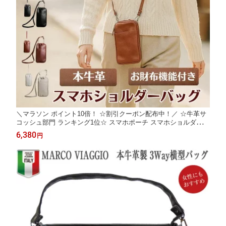
＼マラソン ポイント10倍！ ☆割引クーポン配布中！／ ☆牛革サ
コッシュ部門 ランキング1位☆ スマホポーチ スマホショルダー
ショルダーポーチ サコッシュ メンズ 本牛革 レディース 斜めがけ
6,380
円
かわいい おしゃれ バッグ ミニショルダー レザー ショルダー お
財布ショルダー