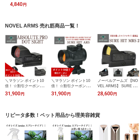
若返り 生命のオイル 保湿ケア ハリ ツヤ ニオイ オリモノ
4,840
円
NOVEL ARMS 売れ筋商品一覧！
＼マラソン ポイント10
＼マラソン ポイント10
ノーベルアームズ 【NO
倍！ ☆割引クーポン配布
倍！ ☆割引クーポン配布
VEL ARMS】 SURE HIT
中！／ ノーベルアームズ
中！／ ノーベルアームズ
MRS2 DOTSIGHT サバ
31,900
31,900
28,600
円
円
円
ABSOLUTE PRO MICRO
SURE HIT ARS ドットサ
イバルゲーム サバゲー
OPEN DOT SIGHT サバ
イト NOVEL ARMS DotS
正規品 アメリカ警察特殊
イバルゲーム サバゲー
ight 大口径 ナイトビジョ
部隊 SWAT ELCAN Arma
正規品 アメリカ警察特殊
ン ARライフル サバイバ
ment technology XOPTE
リピータ多数！ペット用品から理美容雑貨
部隊 SWAT ノーベルアー
ルゲーム サバゲー 正規
X スコープ スナイパー
ムズ ドットサイト 送料
品 アメリカ警察特殊部隊
狙撃 シューティング CO
無料 MASTER
SWAT ノーベルアームズ
MBAT T1
コンバットT1