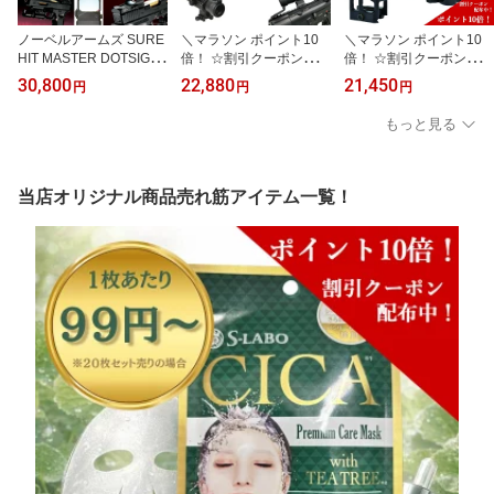
ノーベルアームズ SURE
＼マラソン ポイント10
＼マラソン ポイント10
HIT MASTER DOTSIGHT
倍！ ☆割引クーポン配布
倍！ ☆割引クーポン配布
サバイバルゲーム サバ
中！／ ノーベルアームズ
中！／ ノーベルアームズ
30,800
22,880
21,450
円
円
円
ゲー 正規品 アメリカ警
COMBAT M68 CCO Dot
COMBAT T1 EVO【Evol
察特殊部隊 SWAT ノーベ
Sight サバイバルゲーム
ution】DotSight ドット
もっと見る
ルアームズ ドットサイト
サバゲー 米軍 NATO軍 T
サイト NOVEL ARMS サ
送料無料
HE U.S Army ナイトビジ
バイバルゲーム サバゲ
ョン対応 Aimpoint Comp
ー 正規品 アメリカ警察
M2 エイムポイント ドッ
特殊部隊 SWAT ノーベル
当店オリジナル商品売れ筋アイテム一覧！
トサイト 送料無料
アームズ ドットサイト
コンバットT1 送料無料