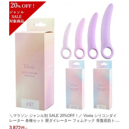
＼マラソン ジャンル別 SALE 20%OFF！／ Vioria シリコンダイ
レーター 各種セット 膣ダイレーター フェムテック 骨盤底筋トレ
ーニング フェムケア デリケートゾーン 膣の閉塞・萎縮・硬化の
3,872
円
～