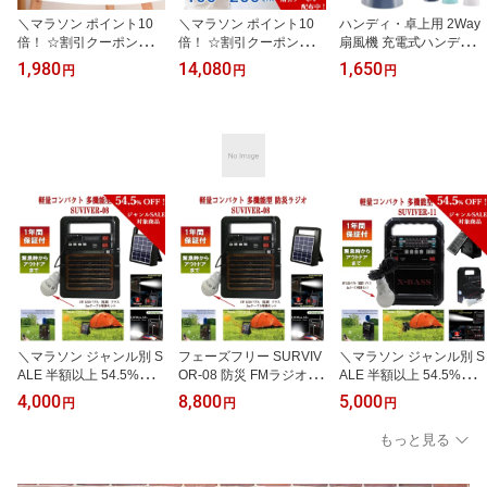
＼マラソン ポイント10
＼マラソン ポイント10
ハンディ・卓上用 2Way
倍！ ☆割引クーポン配布
倍！ ☆割引クーポン配布
扇風機 充電式ハンディー
中！／ 扇風機 クリップ
中！／ 即納 SEKISUI セ
ファン COOL FIELD ネ
1,980
14,080
1,650
円
円
円
扇風機 ネイビー ブルーU
キスイ 遮熱クールアップ
イビー クール ファン 充
SB テレワーク 携帯扇風
【100x200cm】 4枚セッ
電式 持ち歩き USB充電
機 卓上 夏 熱中症対策 ク
ト masa 窓シート 積水
ハンディファン 扇風機
リップファン デスク ク
遮熱 断熱 UVカット 紫外
携帯扇風機 手持ち扇風機
リップ 扇風機 デスクフ
線カット 遮光シート 冷
卓上扇風機 卓 熱中症対
ァン 卓上扇風機 涼しい
感 涼しい 猛暑 ひんやり
策 扇風機 涼しい 風量切
風量切替え 節約 電気代
新聞 商品番号 2450
り替
節約 テレワク オフィス
＼マラソン ジャンル別 S
フェーズフリー SURVIV
＼マラソン ジャンル別 S
ALE 半額以上 54.5%OF
OR-08 防災 FMラジオ 防
ALE 半額以上 54.5%OF
F！／ フェーズフリー S
災ラジオ 太陽光充電 ソ
F！／ フェーズフリー 突
4,000
8,800
5,000
円
円
円
URVIVOR-08 防災 FMラ
ーラーパネル LEDライト
然の災害時からアウトド
ジオ 防災ラジオ 太陽光
Bluetooth ブルートゥー
ア全般に役立つ【SURVI
もっと見る
充電 ソーラーパネル LE
ス USB アウトドア ソー
VOR-11】 ソーラーパネ
Dライト Bluetooth ブル
ラー充電 ラジオ 避難グ
ル LED Bluetooth スマホ
ートゥース USB アウト
ッズ キャンプ 登山 緊急
充電 キャンプ 登山 SOS