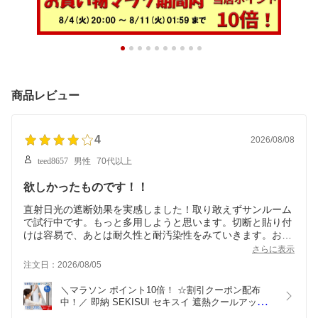
商品レビュー
4
2026/08/08
teed8657
男性
70代以上
欲しかったものです！！
直射日光の遮断効果を実感しました！取り敢えずサンルーム
で試行中です。もっと多用しようと思います。切断と貼り付
けは容易で、あとは耐久性と耐汚染性をみていきます。お願
いは面シールを黒色ではなくステンレス面と同様またはグレ
さらに表示
ーのものにしていただくと外面に貼る際目立たなくなるので
注文日：2026/08/05
適用範囲が広がると思います。
＼マラソン ポイント10倍！ ☆割引クーポン配布
中！／ 即納 SEKISUI セキスイ 遮熱クールアップ 
【100x200cm】 4枚セット masa 窓シート 積水 遮