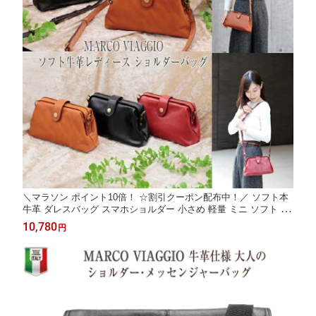
＼マラソン ポイント10倍！ ☆割引クーポン配布中！／ ソフト本
牛革 ダレスバッグ スマホショルダー 小さめ 軽量 ミニ ソフト 牛
革 本革 ミニショルダーバッグ ポシェット レディース レザー シ
10,780
円
ョルダー ショルダーバッグ がま口 イタリア おしゃれ 女性 ソフ
ト牛革