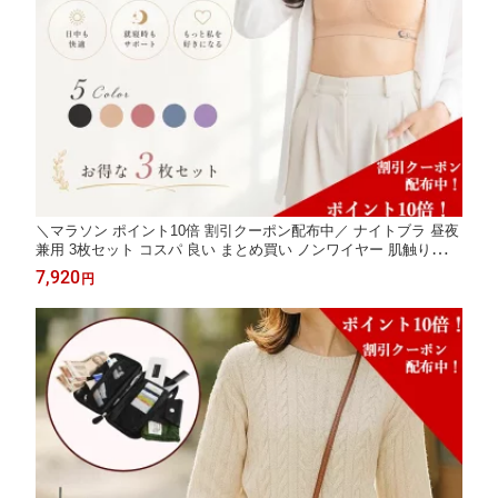
＼マラソン ポイント10倍 割引クーポン配布中／ ナイトブラ 昼夜
兼用 3枚セット コスパ 良い まとめ買い ノンワイヤー 肌触りなめ
らか 締め付けない クーポン配布中 敏感肌 ブラック ベージュ ロ
7,920
円
ーズピンク グレーブルー ラベンダー【Serenal】