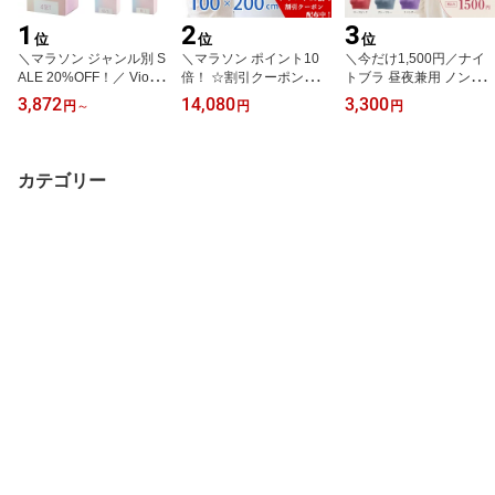
1
2
3
位
位
位
＼マラソン ジャンル別 S
＼マラソン ポイント10
＼今だけ1,500円／ナイ
ALE 20%OFF！／ Vioria
倍！ ☆割引クーポン配布
トブラ 昼夜兼用 ノンワ
シリコンダイレーター 各
中！／ 即納 SEKISUI セ
イヤーブラ 締め付けない
3,872
14,080
3,300
円
～
円
円
種セット 膣ダイレーター
キスイ 遮熱クールアップ
脇高設計 美胸補正 横流
フェムテック 骨盤底筋ト
【100x200cm】 4枚セッ
れ防止 快適フィット パ
レーニング フェムケア
ト masa 窓シート 積水
ッド一体型 ズレない バ
デリケートゾーン 膣の閉
遮熱 断熱 UVカット 紫外
ストケア 産後ブラ 24時
カテゴリー
塞・萎縮・硬化のケア X
線カット 遮光シート 冷
間着用可能 ブラック ベ
S S M L 2サイズセット 4
感 涼しい 猛暑 ひんやり
ージュ ローズピンク グ
サイズセット
新聞 商品番号 2450
レーブルー ラベンダー
【Serenal】