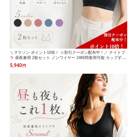
＼マラソン ポイント10倍！ ☆割引クーポン配布中！／ ナイトブ
ラ 昼夜兼用 2枚セット ノンワイヤー 24時間着用可能 カップずれ
ない 洗い替えに 締め付けない クーポン配布中 敏感肌 産後ケア
5,940
円
ブラック ベージュ ローズピンク グレーブルー ラベンダー【Sere
nal】