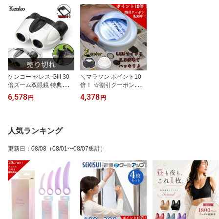
ケンコー セレス-GIII 30
＼マラソン ポイント10
倍ズーム双眼鏡 特典付き
倍！ ☆割引クーポン配布
双眼鏡 10〜30倍 21口径
中！／ ケンコー トキナ
6,578
4,378
円
円
特典付き 観劇 スポーツ
ー LED付き折りたたみズ
観戦 コンサート ドーム
ームルーペ kenko 拡大鏡
ライブ バードウォッチン
ルーペ LED付き 2.5倍 蛇
グ 軽量 コンパクト 新聞
腹式 虫眼鏡 シリコンボ
人気ランキング
2285 kenko CERES セレ
ディ ズームルーペ 敬老
ス 広告 テレマルシェ
の日 贈り物 プレゼント
更新日
：
08/08
（08/01〜08/07集計）
大きくする T25-21 T25-
22 ブラック ホワイト 新
聞