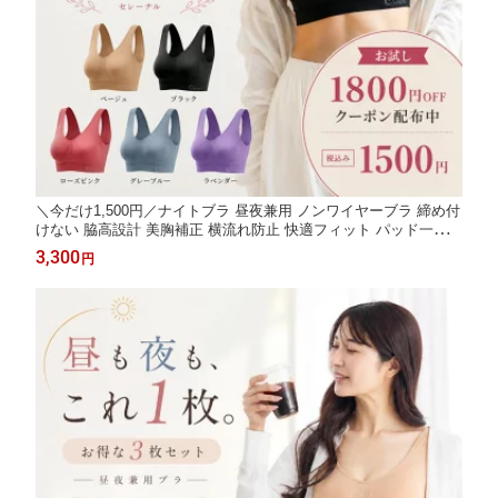
＼今だけ1,500円／ナイトブラ 昼夜兼用 ノンワイヤーブラ 締め付
けない 脇高設計 美胸補正 横流れ防止 快適フィット パッド一体型
ズレない バストケア 産後ブラ 24時間着用可能 ブラック ベージ
3,300
円
ュ ローズピンク グレーブルー ラベンダー 【Serenal】