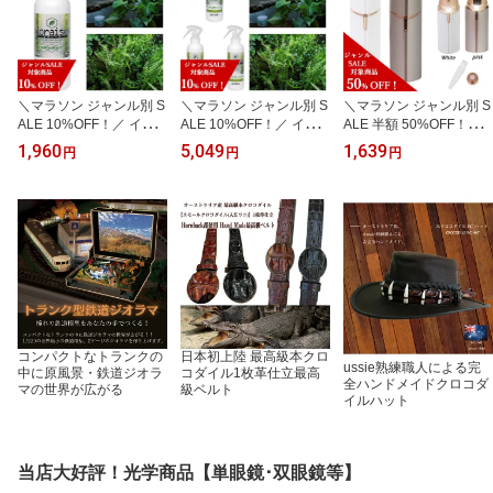
＼マラソン ジャンル別 S
＼マラソン ジャンル別 S
＼マラソン ジャンル別 S
ALE 10%OFF！／ イオ
ALE 10%OFF！／ イオ
ALE 半額 50%OFF！／
レイズ テラリウムリキッ
レイズ テラリウムリキッ
リップ型 Petit Shaver ペ
1,960
5,049
1,639
円
円
円
ド 200ml【iorais Terrariu
ド 200ml【iorais Terrariu
ティットシェイバー 電動
m liquid】 ペット 抗菌 消
m liquid】お得な3個セッ
シェーバー うぶ毛 産毛
臭 抗ウイルス カビ対策
ト ペット 抗菌 消臭 抗ウ
ムダ毛処理 女性用 子供
イオン 飼育ケージ ペッ1
イルス カビ対策 イオン
男性用 電動フェイスシェ
0000328ト飼育 リキッド
飼育ケージ ペット飼育
ーバー 顔そり フェイス
送料無料
リキッド 送料無料
シェーバー リップ型 フ
ェイス 背中 うなじ ツル
スベ ホワイト ピンク
コンパクトなトランクの
日本初上陸 最高級本クロ
ussie熟練職人による完
中に原風景・鉄道ジオラ
コダイル1枚革仕立最高
全ハンドメイドクロコダ
マの世界が広がる
級ベルト
イルハット
当店大好評！光学商品【単眼鏡･双眼鏡等】