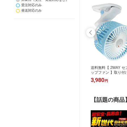
受注対応のみ
発送対応のみ
付き帽子
手ぶらで使える 首かけファン 超軽量
送料無料【 2WAY 
ッテリー
送料無料 ネックファン 小型扇風機 首
ップファン 】取り付
ター付き
掛け扇風機 PSE技術基準適合バッテ
サー付きで自動ON・O
2,786
3,980
円
円
リハット
リー 風向き調整可能 Type-C充電 タイ
送風向き調整可能 360
対策 ア
プc 長時間使用 送風 コードレス 夏 ア
風量調整 USB充電式
業 農作
ウトドア 持ち運び キャンプ ゴルフ
ンド 卓上 脱衣所 洗
 ソーラ
冷却グッズ 熱中症対策 ネックファン
ア フォークリフト 作
【話題の商品
ウォーキング
ン 台所 風呂場