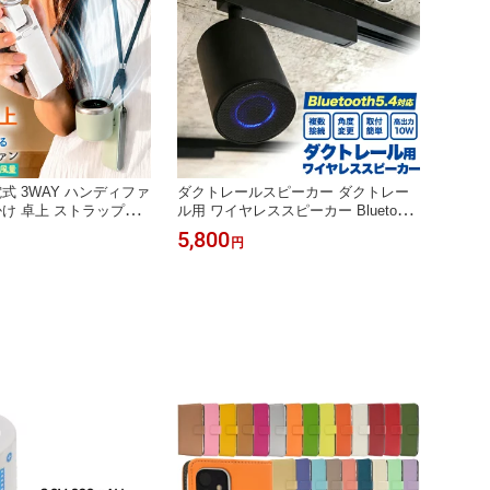
電式 3WAY ハンディファ
ダクトレールスピーカー ダクトレー
掛け 卓上 ストラップ付
ル用 ワイヤレススピーカー Bluetooth
風機 ポケットハンディ
5.4対応 送料無料 ブルートゥーススピ
5,800
円
風機 大風量 角度 調整
ーカー 複数台増設可能 回転＆角度調
量 軽い 暑さ対策 持ち運
整 最大10Wのパワフル出力 簡単取り
充電 バッテリー残量表示 熱
付け 天井 省スペース おしゃれ 黒 ブ
扇風機 ミニ ハンディー
ラック ダクトレールスピーカー 店舗
部屋