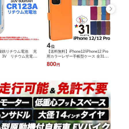
4
5
位
位
リン酸鉄リチウム電池 充
【送料無料】iPhone12/iPhone12 Pro
贈答用
A 3V リチウム充電
用カラーレザー手帳型ケース 全31色
等級 品
イト スマートロックな
1-20 iPhone12プロケース アイフォン
0〜13
800
4,60
円
メラ用 でんち
12ケース アイフォン12プロ カバー ア
県産 
イホン12ケース アイフォン12カバー
箱入り
カード入れ ソフトケース スタンド ポ
川の桃
ケット 人気 液晶画面保護 ノート型
黄金桃
ノートタイプ
料無料