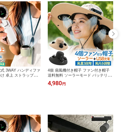
電式 3WAY ハンディファ
4個 扇風機付き帽子 ファン付き帽子
手ぶら
掛け 卓上 ストラップ付
送料無料 ソーラーモード バッテリー
送料無
風機 ポケットハンディ
USB充電式 あご紐 アジャスター付き
掛け扇
4,980
2,78
円
風機 大風量 角度 調整
風量調整可能 ぼうし サファリハット
リー 
量 軽い 暑さ対策 持ち運
日差し 日焼け 紫外線 熱中症対策 ア
プc 
充電 バッテリー残量表示 熱
ウトドア 通気性 日よけ 畑作業 農作
ウトド
扇風機 ミニ ハンディー
業 おしゃれ つば広帽子 登山 ソーラ
冷却グ
ーファン付き 夏
ウォー