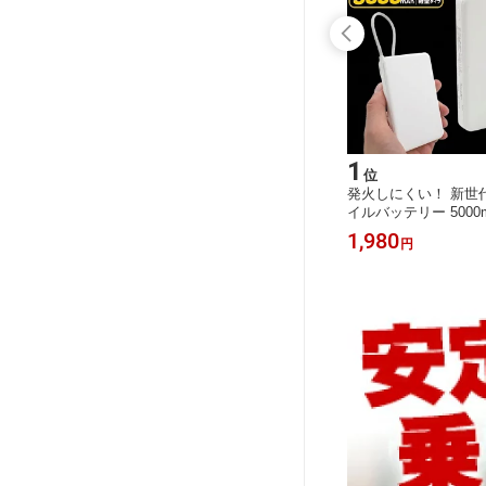
15
1
位
位
玉 5L
【送料無料】iPhone XR用カラーレザ
発火しにくい！ 新世代
料 お取
ー手帳型ケース●iPhoneXRケース ス
イルバッテリー 5000
ーツ 果
マホケース iPhoneXRカバー アイフォ
発火 爆発のリスクを
810
1,980
円
円
入り 樹
ンテンアールケース ソフトケース ア
体バッテリー 安全 スマ
完熟 1個
イフォンテンXRケース スタンド カー
-C タイプシー タイプ
 熨斗対
ドポケット カード入れ 手帳タイプ シ
ル一体型 ケーブル不要
特大 大
ンプル
充電回数2倍 軽量 衝撃
準固体電池