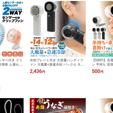
センサー付き クリ
冷却プレート付き 大容量ハンディフ
【500円】充
け簡単 人感セン
ァン 大風量×急速冷却 バックル ネッ
ン 手持ち 首
FF 小型扇風機
クストラップ付き 送料無料 首元冷却
き ハンディ扇
2,436
500
円
円
°回転&180°回転
冷やす 夏 風向き調整 アウトドア 持
ファン 小型扇
 コードレス スタ
ち運び 冷たい 冷却クーラー ひんやり
風量 調節 軽
面所 夏 アウトド
冷却グッズ 小型扇風機 手持ち PSE技
び type-c
業 キッチンファ
術基準適合バッテリー 誤作動防止 Ty
中症対策 卓上
】
pe-C充電
ファン