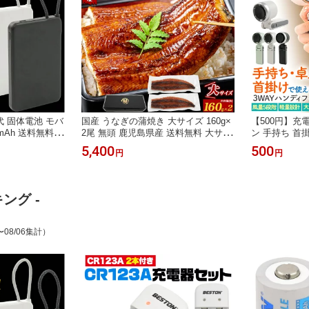
 固体電池 モバ
国産 うなぎの蒲焼き 大サイズ 160g×
【500円】充
mAh 送料無料
2尾 無頭 鹿児島県産 送料無料 大サイ
ン 手持ち 首
大幅に低減 半固
ズ タレ たれ付き 山椒付き ウナギ 鰻
き ハンディ扇
5,400
500
円
円
ホ充電器 Type
かばやき 土用の丑の日 贈り物 ギフト
ファン 小型扇
c モババ ケーブ
お取り寄せ プレゼント 箱入り うな丼
風量 調節 軽
 残量表示 PSE
ひつまぶし 鰻巻き 調理済み 冷凍配送
び type-c
に強い 白 黒 全
クール便 土用丑 320g 2パック 2匹
中症対策 卓上
ング -
ファン
〜08/06集計）