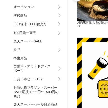
オークション
季節商品
セット
A5ランク松阪牛モモスライス
河内駿河屋 わらび餅と
LED電球・LED蛍光灯
べ
100円均一商品
楽天スーパーSALE
食品
衛生用品
自動車・アウトドア・ス
ポーツ
工具・ホビー・DIY
お買い物マラソン・スーパー
SALE応援 1000円〜1500円の
商品
楽天スーパーセール対象商品