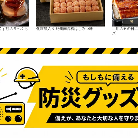
くず餅の食べくら
化粧箱入り 紀州南高梅はちみつ味
土用の丑の日に
ズ