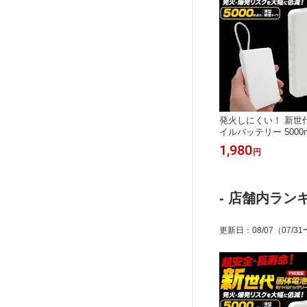
発火しにくい！ 新世代
イルバッテリー 5000
発火 爆発のリスクを
1,980
円
体バッテリー 安全 スマ
-C タイプシー タイプ
ル一体型 ケーブル不要
充電回数2倍 軽量 衝撃
- 店舗内ランキ
準固体電池
更新日
：
08/07
（07/31