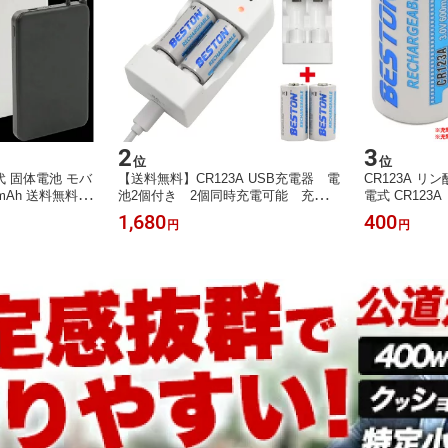
2
3
位
位
 固体電池 モバ
【送料無料】CR123A USB充電器 電
CR123A 
mAh 送料無料
池2個付き 2個同時充電可能 充電式
電式 CR123
大幅に低減 半固
CR123A 充電機 microUSBケーブ
池 カメラ ラ
1,680
400
円
円
ホ充電器 Type
ル 2スロット バッテリーチャージ
どに最適 カ
c モババ ケーブ
ャー カメラ用 充電池 充電ランプ
 残量表示 PSE
付きで分かりやすい usb電源 CR2
に強い 白 黒 全
充電 （パッケージなし）でんち ラ
イト スマートロックなどに