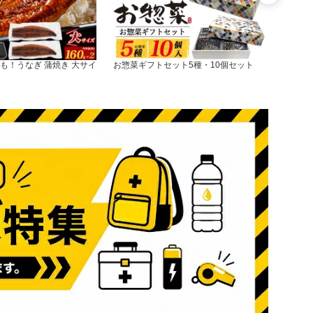
も！うなぎ 蒲焼き 大サイ
お惣菜ギフトセット5種・10個セット
A5ラ