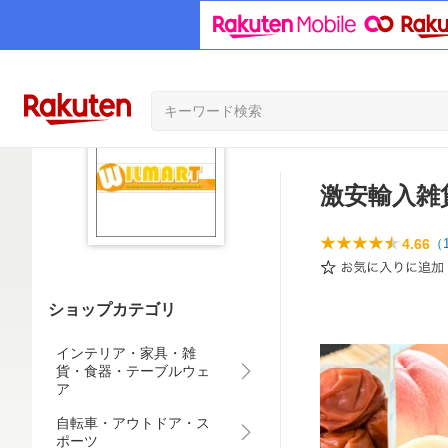
激安輸入雑貨
4.66
（
ショップカテゴリ
インテリア・家具・雑
貨・食器・テーブルウェ
ア
自転車・アウトドア・ス
ポーツ