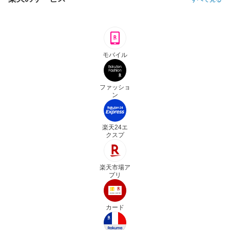
モバイル
ファッショ
ン
楽天24エ
クスプ
楽天市場ア
プリ
カード