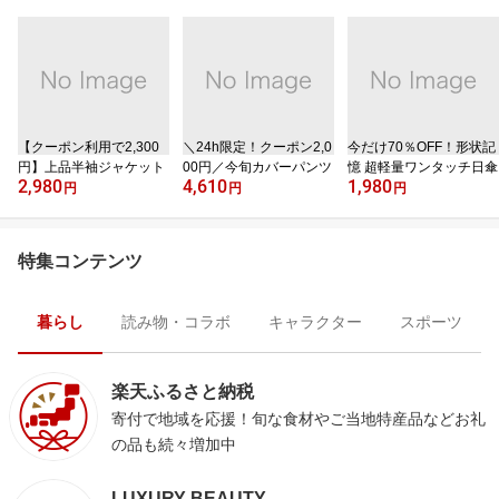
【クーポン利用で2,300
＼24h限定！クーポン2,0
今だけ70％OFF！形状記
円】上品半袖ジャケット
00円／今旬カバーパンツ
憶 超軽量ワンタッチ日傘
2,980
4,610
1,980
円
円
円
特集コンテンツ
暮らし
読み物・コラボ
キャラクター
スポーツ
楽天ふるさと納税
寄付で地域を応援！旬な食材やご当地特産品などお礼
の品も続々増加中
LUXURY BEAUTY