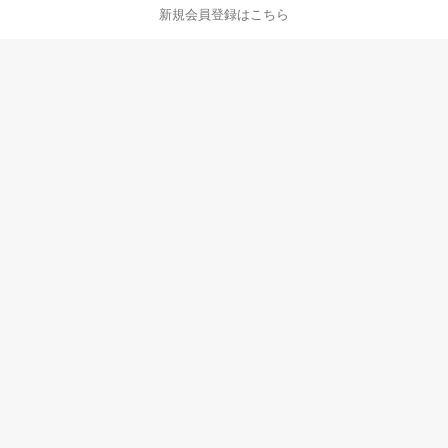
ページ内容・広告に関するご意見はこちら
新規会員登録はこちら
楽天クラッチ募金
Rakuten Ichiba English Guide
ご利用ガイド
ヘルプ
ログイン
8/16(日)メンテナンス実施のお知らせ
プラットフォームの透明性及び公正性の向上に関する取り組み
について
楽天を装った不審なメール・WEBサイトにご注意ください
楽天グループの新たなセキュリティ対策と会員規約一部改定の
お知らせ
|
会社概要
個人情報保護方針