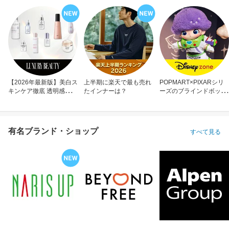
【2026年最新版】美白ス
上半期に楽天で最も売れ
POPMART×PIXARシリ
キンケア徹底 透明感のあ
たインナーは？
ーズのブラインドボック
る肌へ
ス
有名ブランド・ショップ
すべて見る