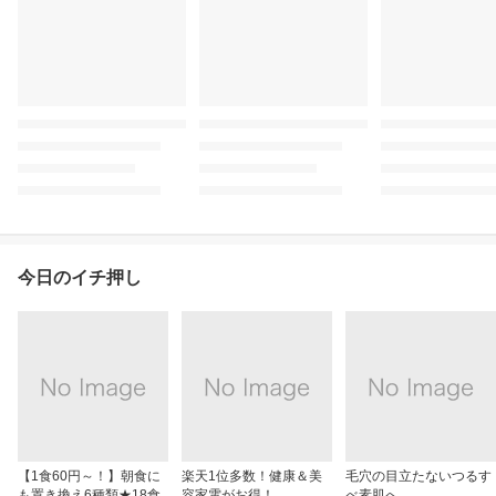
今日のイチ押し
【1食60円～！】朝食に
楽天1位多数！健康＆美
毛穴の目立たないつるす
も置き換え6種類★18食
容家電がお得！
べ素肌へ