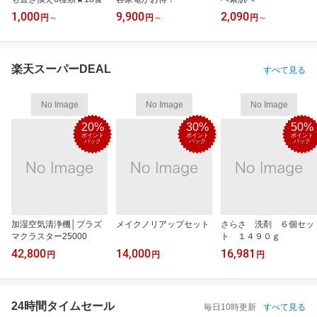
1,000
9,900
2,090
円
～
円
～
円
～
楽天スーパーDEAL
すべて見る
No Image
No Image
No Image
20%
30%
50%
ポイント
ポイント
ポイント
バック
バック
バック
加湿空気清浄機│プラズ
メイクノリアップセット
さらさ 洗剤 ６個セッ
マクラスター25000
ト １４９０ｇ
42,800
14,000
16,981
円
円
円
24時間タイムセール
毎日10時更新
すべて見る