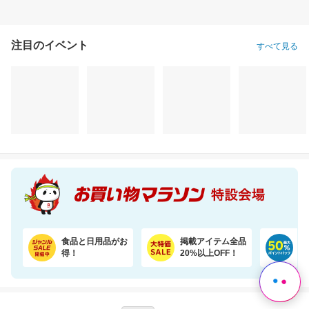
注目のイベント
すべて見る
食品と日用品がお
掲載アイテム全品
日
得！
20%以上OFF！
ポ