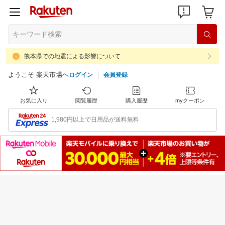
熊本県での地震による影響について
ようこそ 楽天市場へ
ログイン
会員登録
お気に入り
閲覧履歴
購入履歴
myクーポン
1,980円以上で日用品が送料無料