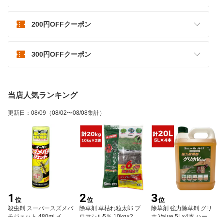
200円OFFクーポン
300円OFFクーポン
当店人気ランキング
更新日
：
08/09
（08/02〜08/08集計）
1
2
3
位
位
位
殺虫剤 スーパースズメバ
除草剤 草枯れ粒太郎 ブ
除草剤 強力除草剤 グリ
チジェット 480ml イカリ
ロマシル5％ 10kg×2袋
ホ Value 5L×4本 ハート