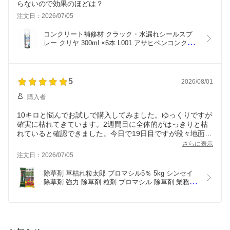
らないので効果のほどは？
注文日：2026/07/05
コンクリート補修材 クラック・水漏れシールスプ
レー クリヤ 300ml ×6本 L001 アサヒペンコンクリ
ート 補修 ひび割れ セメント コンクリート補修 水
漏れ補修剤
5
2026/08/01
購入者
10キロと悩んでお試しで購入してみました。ゆっくりですが
確実に枯れてきています。2週間目に全体的がはっきりと枯
れていると確認できました。今日で19日目ですが段々地面が
見えてきました。開けた最初は匂いはありましたが、蒔いた
さらに表示
後は気にならずご近所にも迷惑にならなくて安心。
注文日：2026/07/05
除草剤 草枯れ粒太郎 ブロマシル5％ 5kg シンセイ 
除草剤 強力 除草剤 粒剤 ブロマシル 除草剤 業務用 
除草剤 強力除草剤 雑草防除 雑草駆除 雑草 予防