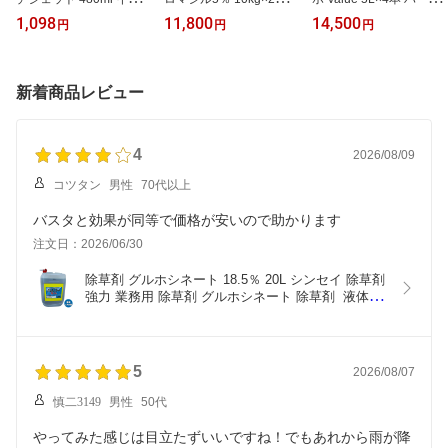
消毒 殺虫剤 スズメバチ
シンセイ 除草剤 強力 除
除草剤 強力 業務用 除草
1,098
11,800
14,500
円
円
円
殺虫剤 強力 殺虫剤 ハチ
草剤 粒剤 ブロマシル 除
剤 グリホサート 除草剤
殺虫剤 スズメバチ 駆除
草剤 業務用 除草剤 強力
グリホV 除草剤 液剤 除
害虫 駆除 スズメバチ 駆
除草剤 雑草防除 雑草駆
草剤 速効 除草剤
除剤
除 雑草 予防
新着商品レビュー
4
2026/08/09
コツタン
男性
70代以上
バスタと効果が同等で価格が安いので助かります
注文日：2026/06/30
除草剤 グルホシネート 18.5％ 20L シンセイ 除草剤 
強力 業務用 除草剤 グルホシネート 除草剤  液体 除
草剤 非農耕地 強力除草剤 液体除草剤 雑草 対策
5
2026/08/07
慎二3149
男性
50代
やってみた感じは目立たずいいですね！でもあれから雨が降