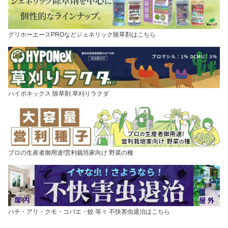
グリホーエースPROなどジェネリック除草剤はこちら
ハイポネックス 除草剤 草刈りラクダ
プロの生産者御用達!営利栽培家向け 野菜の種
ハチ・アリ・クモ・コバエ・蚊 等々 不快害虫退治はこちら