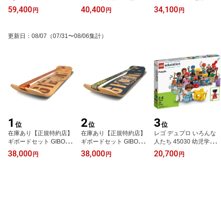
のバッテリーを活性化
電磁ノイズ除去 ノイズフ
ズ 除去対策 ノイズフィ
59,400
40,400
34,100
円
円
円
【取付説明書付き】イー
ィルター 電磁波対策 汎
ルター 電源活性化 汎用
アクティベーター チュー
用 EA-60 アイスワイヤー
EA-USB スピードハック
ニングパーツ トルクアッ
シリーズ テレビ番組 car
ストア Speedhack Store
更新日
：
08/07
（07/31〜08/06集計）
プ テレビ番組 carXs カー
Xs カーエックス 紹介商
【正規販売店】
エックス 紹介商品 ウィ
品 ウィズコーポレーショ
ズコーポレーション
ン
1
2
3
位
位
位
在庫あり【正規特約店】
在庫あり【正規特約店】
レゴ デュプロ いろんな
ギボードセット GIBOAR
ギボードセット GIBOAR
人たち 45030 幼児学習
D ルーツロッカートラベ
D シーザージブ GIBBON
【国内正規品】LEGO D
38,000
38,000
20,700
円
円
円
ル GIBBON ギボン ROO
ギボン 黒 ブラック CAE
UPLO ナリカ V95-5274
TS ROCKER TRAVEL ス
SAR JIB スラックライン
レゴエデュケーション
ラックライン 室内
室内