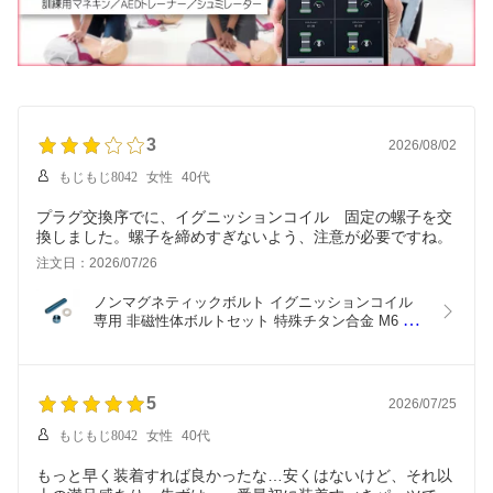
3
2026/08/02
もじもじ8042
女性
40代
プラグ交換序でに、イグニッションコイル 固定の螺子を交
換しました。螺子を締めすぎないよう、注意が必要ですね。
注文日：2026/07/26
ノンマグネティックボルト イグニッションコイル
専用 非磁性体ボルトセット 特殊チタン合金 M6 
30mm 4気筒 8気筒用 Non Magnetic Bolt NMB-3064 
スピードハックストア Speedhack Store TV番組 
carXs カーエックス 紹介商品 アイスワイヤーシリ
ーズ ウィズコーポレーション
5
2026/07/25
もじもじ8042
女性
40代
もっと早く装着すれば良かったな…安くはないけど、それ以