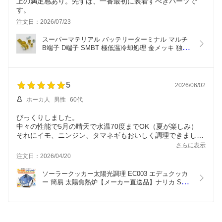
上の満足感あり。先ずは、一番最初に装着すべきパーツで
す。
注文日：2026/07/23
スーパーマテリアル バッテリーターミナル マルチ 
B端子 D端子 SMBT 極低温冷却処理 金メッキ 独自
鋼合金  ICE WIRE アイスワイヤー接続用 ハイパフ
ォーマンス  ICEWIREシリーズ TV番組 carXs カー
エックス 紹介商品 ウィズコーポレーション【正規
販売店】
5
2026/06/02
ホーカ人
男性
60代
びっくりしました。
中々の性能で5月の晴天で水温70度までOK（夏が楽しみ）
それにイモ、ニンジン、タマネギもおいしく調理できまし
た。
さらに表示
何とか卵料理や炊飯に挑戦したい
注文日：2026/04/20
ただ風対策は十分すること；重要
ソーラークッカー太陽光調理 EC003 エデュクッカ
ー 簡易 太陽焦熱炉【メーカー直送品】ナリカ S77-
1622 自由研究