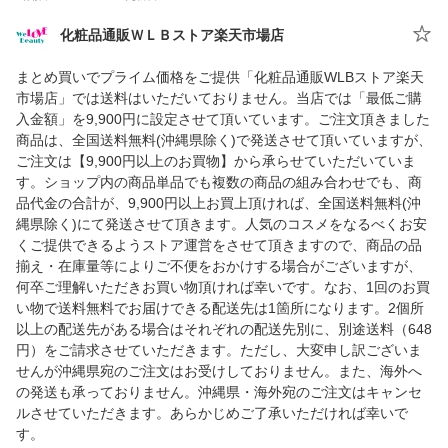
化粧品通販ＷＬＢストア楽天市場店
まとめ買いでプライム価格をご提供「化粧品通販WLBストア楽天
市場店」では送料はいただいておりません。当店では「最低ご購
入金額」を9,900円に設定させて頂いています。ご注文頂きました
商品は、全国送料無料(沖縄県除く)で発送させて頂いていますが、
ご注文は【9,900円以上のお買物】から承らせていただいていま
す。ショップ内の商品単品でも複数の商品の組み合わせでも、商
品代金の合計が、9,900円以上お買上頂ければ、全国送料無料(沖
縄県除く)にて発送させて頂きます。人気のコスメをなるべくお安
くご提供できるようストア運営をさせて頂きますので、商品の品
揃え・在庫量等によりご不便をおかけする場合がございますが、
何卒ご理解いただきお買い物頂ければ幸いです。なお、1回のお買
い物で送料無料でお届けできる配送先は1箇所になります。2個所
以上の配送先がある場合はそれぞれの配送先別に、別途送料（648
円）をご請求させていただきます。ただし、大変申し訳ございま
せんが沖縄県宛のご注文はお受けしておりません。また、海外へ
の発送も承っておりません。沖縄県・海外宛のご注文はキャンセ
ルさせていただきます。あらかじめご了承いただければ幸いで
す。