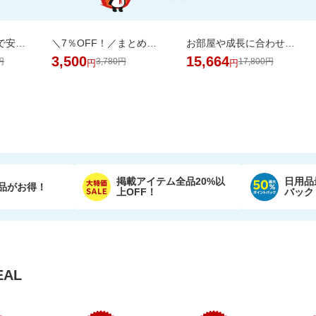
プレイマット付きで安心・快適な遊び空間
＼7％OFF！／まとめ買いに！ネピア トイレットペーパー 72ロール
お部屋や成長に合わせて7通りに使える、多機能ベビーサークル
3,500
15,664
円
3,780円
17,800円
円
円
掲載アイテム全品20%以
日用品
品がお得！
上OFF！
バック
AL