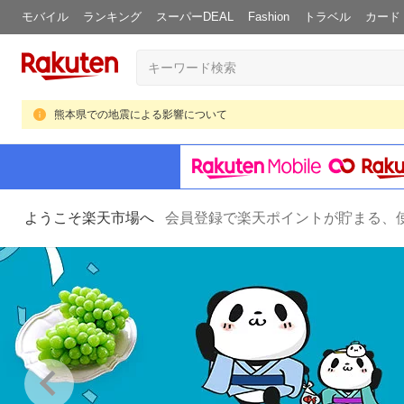
モバイル
ランキング
スーパーDEAL
Fashion
トラベル
カード
熊本県での地震による影響について
ようこそ楽天市場へ
会員登録で楽天ポイントが貯まる、