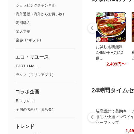
ショッピングチャンネル
海外通販（海外からお買い物）
定期購入
楽天学割
楽券（eギフト）
お試し送料無料
2,499円〜更に2
エコ・リユース
個…
2,499円〜
EARTH MALL
ラクマ（フリマアプリ）
24時間タイム
コラボ企画
Rmagazine
全国の名産品（まち楽）
脇高設計で美胸キー
福助の快適ノンワイ
ハーフトップ
トレンド
1,4