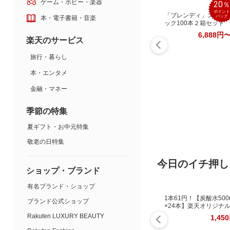
ゲーム・ホビー・楽器
20
ポイント
「ブレンディ」スティ
バック
本・電子書籍・音楽
ック100本２箱セット
6,888円
楽天のサービス
旅行・暮らし
本・エンタメ
金融・マネー
季節の特集
夏ギフト・お中元特集
敬老の日特集
今日のイチ押し
ショップ・ブランド
有名ブランド・ショップ
1本61円！【炭酸水500
ブランド公式ショップ
×24本】楽天オリジナ
Rakuten LUXURY BEAUTY
1,45