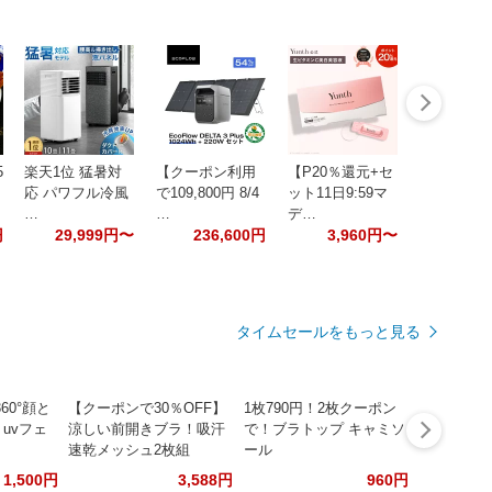
5
楽天1位 猛暑対
【クーポン利用
【P20％還元+セ
応 パワフル冷風
で109,800円 8/4
ット11日9:59マ
…
…
デ…
円
29,999円〜
236,600円
3,960円〜
タイムセールをもっと見る
60°顔と
【クーポンで30％OFF】
1枚790円！2枚クーポン
uvフェ
涼しい前開きブラ！吸汗
で！ブラトップ キャミソ
速乾メッシュ2枚組
ール
1,500円
3,588円
960円