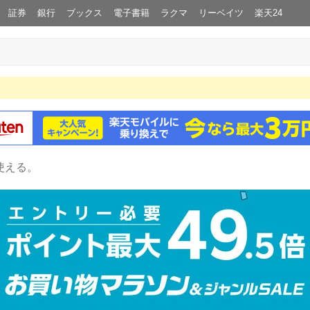
証券
銀行
ブックス
電子書籍
ラクマ
リーベイツ
楽天24
使える。