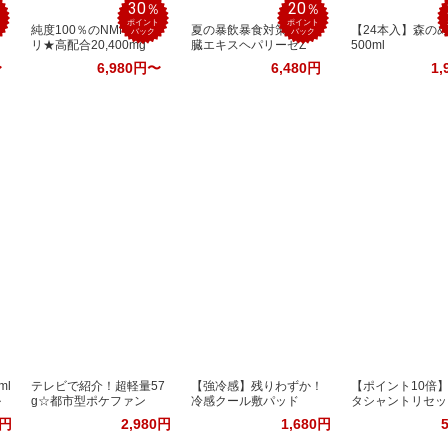
30
20
％
％
％
ポイント
ポイント
純度100％のNMNサプ
夏の暴飲暴食対策！肝
【24本入】森の
バック
バック
リ★高配合20,400mg
臓エキスヘパリーゼZ
500ml
〜
6,980円〜
6,480円
1,
ml
テレビで紹介！超軽量57
【強冷感】残りわずか！
【ポイント10倍
ル
g☆都市型ポケファン
冷感クール敷パッド
タシャントリセッ
0円
2,980円
1,680円