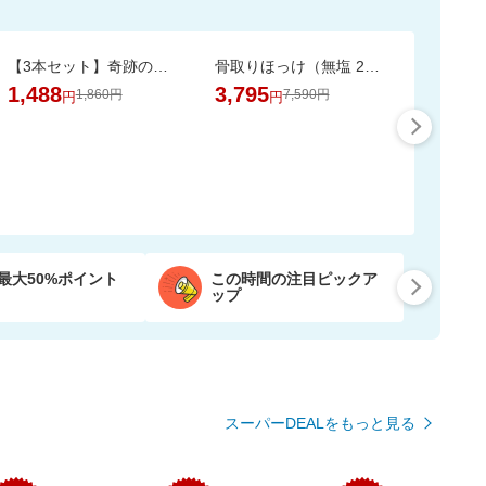
【3本セット】奇跡の歯ブラシ 正規品 / CMで話題 / 独自のピラミッド構造
骨取りほっけ（無塩 2kg）ソテーや煮つけにおすすめ【骨取り魚の飯田商店】
1,488
3,795
1,860円
7,590円
円
円
最大50%ポイント
この時間の注目ピックア
ップ
スーパーDEALをもっと見る