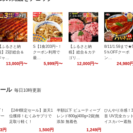
【ふるさと納
S【1食203円~！
【ふるさと納
8/11/1:59まで★
税】2冠!総合＆
クーポン利用で
税】総合＆カテ
5％OFFクーポ
ジャ…
最…
ゴリ…
ン…
13,000円〜
5,999円〜
12,000円〜
24,980
セール
毎日10時更新
プ！
【24H限定セール】楽天1
半額以下 ビューティーブ
ひんやり冷感！3
ヤー
位獲得！むくみサプリで
レンド800g(400g×2袋)無
首 UV完全カット
足取り軽く！
添加 無着色
イスカバー遮熱
93円
1,500円
1,249円