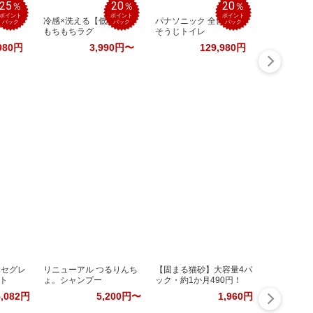
25
20
20
％
％
％
ポイント
ポイント
ポイント
めぐ美
冷感×洗える【低反発】
パナソニック 全自動お
バック
バック
バック
もちもちラグ
そうじトイレ
980円
3,990円〜
129,980円
】セグレ
リニューアル つるりんち
【固まる猫砂】大容量4パ
ト
ょ。シャンプー
ック・約1か月490円！
5,082円
5,200円〜
1,960円