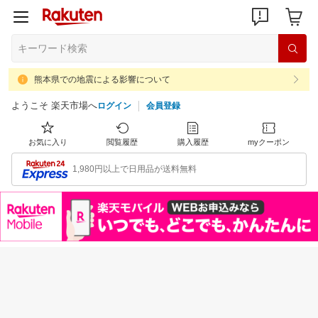
熊本県での地震による影響について
ようこそ 楽天市場へ
ログイン
会員登録
お気に入り
閲覧履歴
購入履歴
myクーポン
1,980円以上で日用品が送料無料