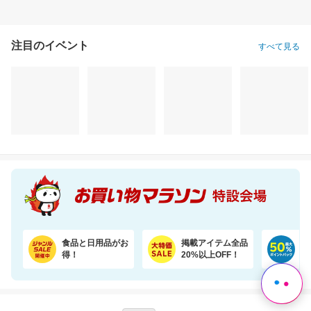
注目のイベント
すべて見る
食品と日用品がお
掲載アイテム全品
日
得！
20%以上OFF！
ポ