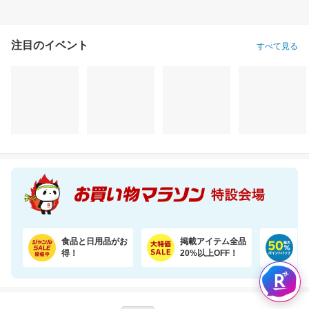
注目のイベント
すべて見る
食品と日用品がお
掲載アイテム全品
日
得！
20%以上OFF！
ポ