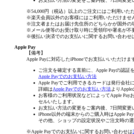
お支払い方法の変更をご案内後、7日間変更
※54,000円（税込）以上のご注文にはご利用いた
※楽天会員以外のお客様にはご利用いただけませ
※注文者またはお届け先住所のどちらかが国外の
※メール便等のお受け取り時に受領印や署名が不
※後払い決済でのお支払いに関するお問い合わせ
Apple Pay
【備考】
Apple Payに対応したiPhoneでお支払いいただけま
ご注文を確定する直前に、Apple Payの認
Apple Payでのお支払い方法
Apple Payでご利用できるカードは発行会
詳細は
Apple Payでのお支払い方法
よりApp
お客様のご利用状況などによってApple 
セルいたします。
お支払い方法の変更をご案内後、7日間変更
iPhone以外の端末からのご購入時はApple
その他、ショップの設定状況やご注文時の選択
※Apple Payでのお支払いに関するお問い合わせは