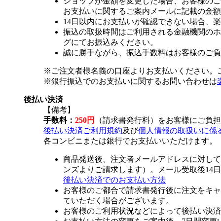
ショップが金額を変更した場合、お客様のご
お支払いに関するご案内メールに記載の金額
14日以内にお支払いが確認できない場合、
振込の取扱時間はご利用される金融機関のホ
グにてお振込みください。
誠に勝手ながら、振込手数料はお客様のご負
※ご注文者様名義の口座よりお支払いください。
※銀行振込でのお支払いに関するお問い合わせは
後払い決済
【備考】
手数料：
250円
（請求書発行料）をお客様にご負担
後払い決済ご利用規約
及び
個人情報の取扱いに係
各コンビニまたは銀行でお支払いいただけます。
商品発送後、注文者メールアドレスに対して
ンズよりご請求します）。メール受取後14
後払い決済でのお支払い方法
お客様のご都合で請求書発行後に注文をキャ
ていただく場合がございます。
お客様のご利用状況などによって後払い決済