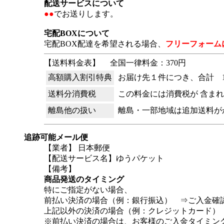
配送サービスについて
●●
でお送りします。
宅配BOXについて
宅配BOX配達を希望される場合、
フリーフォーム
【送料料金表】
全国一律料金：370円
高額購入割引特典
お届け先１件につき、合計 1
送料分消費税
この料金には消費税が 含ま
離島他の扱い
離島・一部地域は追加送料が
追跡可能メール便
【業者】 日本郵便
【配送サービス名】ゆうパケット
【備考】
商品発送のタイミング
特にご指定がない場合、
前払い決済の場合（例：銀行振込） ⇒ご入金確
上記以外の決済の場合（例：クレジットカード）
※前払い決済の場合は、お客様のご入金タイミン