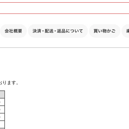
おります。
す）
す）
す）