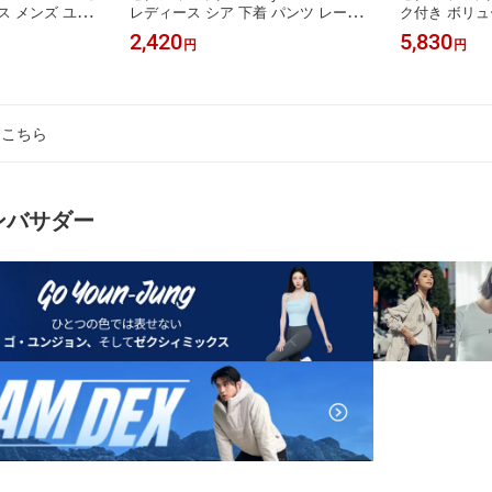
ス メンズ ユニ
レディース シア 下着 パンツ レース
ク付き ボリュ
クイックレース仕
素材 フィット感 ストレッチ素材 柔ら
ャー ブラトッ
2,420
5,830
円
円
ツシューズ トレ
かい 軽い ラインが響きにくい インナ
ヤー パッド一
ィットネスシュ
ー ヨガ ショーツ ヨガウェア ピラテ
ームアップ ス
ックス xul2ss
ィスウェア ゼクシーミックス xfl5up2
シーミックス xf
027
はこちら
アンバサダー