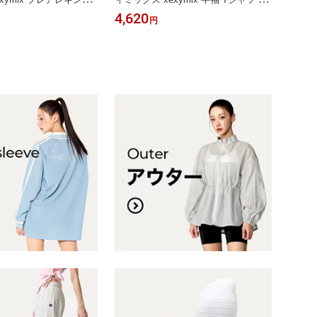
ロング丈 ヨガレギンス
ガウェア トップス ヨガトップス ピラ
ギンス
4,620
3,46
円
ガウェア ピラティスウ
ティスウェア スポーツウェア レディ
ウェア
ウェア レディース トレ
ース トレーニングウェア フィットネ
ェア 
ア フィットネスウェア
スウェア ランニングウェア ジムウェ
フィッ
シーミックス xwflg06
ア ゼクシーミックス xwfst01j2
ア ジ
222G