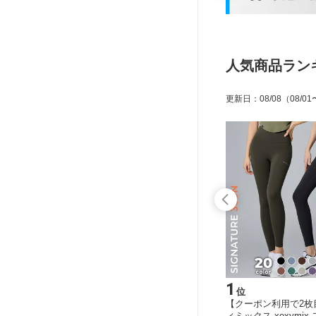
人気商品ラン
更新日
：
08/08
（08/01
15
1
位
位
シィミッ
ゼクシィミックス xexymix 半袖 Tシ
【クーポン利用で2枚
パンツ ヨ
ャツ ヨガウェア トップス ヨガトップ
ィミックス xexymi