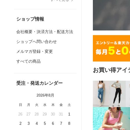
ショップ情報
会社概要・決済方法・配送方法
ショップへ問い合わせ
メルマガ登録・変更
すべての商品
お買い得アイ
受注・発送カレンダー
2026年8月
日
月
火
水
木
金
土
26
27
28
29
30
31
1
2
3
4
5
6
7
8