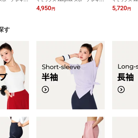
パンツ ヨガウェ
ス ヨガレギンス ヨガパンツ ヨガウェ
ショート丈&
4,950
5,720
円
円
 スポーツウェア
ア ピラティスウェア スポーツウェア
ヨガパンツ ヨ
ングウェア レデ
レディース トレーニングウェア レデ
ェア スポーツ
ウェア レディー
ィース フィットネスウェア レディー
ーニングウェ
ース ゼクシーミ
ス ジムウェア レディース ゼクシーミ
ジムウェア ゼク
探す
ックス XP9156
j1