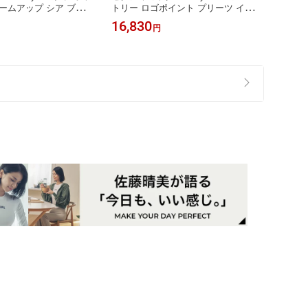
ームアップ シア ブラジ
トリー ロゴポイント プリーツ インナ
ns 
プ レース素材 ノンワイ
ー付き ゴルフ ウェア レディース ゴ
ェア 
16,830
2,86
円
体型 立体パッド ボリュ
ルフウェア レディース GOLF スカー
パンツ
トレスフリー 盛れ ゼク
ト ボトムス ゴルファー ゴルフ女子
感機能 
l5ub2011
韓国 ゴルフ おしゃれ ゴルフ かわい
p2004
い ゴルフ ブランド ゼクシーミックス
xfl1rk1205