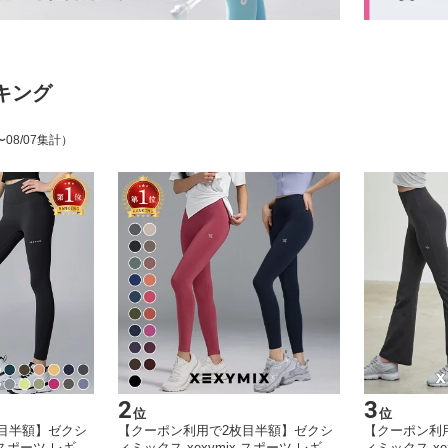
キング
〜08/07集計）
2
3
位
位
目半額】ゼクシ
【クーポン利用で2枚目半額】ゼクシ
【クーポン利
x スポーツ レギン
ィミックス xexymix スポーツ レギン
ィミックス xe