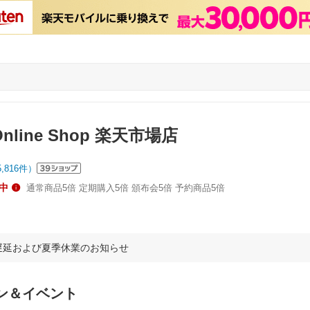
Online Shop 楽天市場店
5,816
件）
中
通常商品5倍 定期購入5倍 頒布会5倍 予約商品5倍
遅延および夏季休業のお知らせ
ン＆イベント