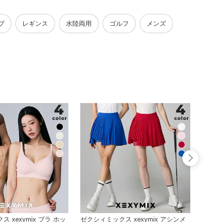
プ
レギンス
水陸両用
ゴルフ
メンズ
 xexymix ブラ ホッ
ゼクシィミックス xexymix アシンメ
ゼクシィ