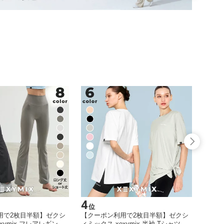
4
5
位
位
用で2枚目半額】ゼクシ
【クーポン利用で2枚目半額】ゼクシ
【半額
xymix フレアレギンス
ィミックス xexymix 半袖 Tシャツ ヨ
クシィミ