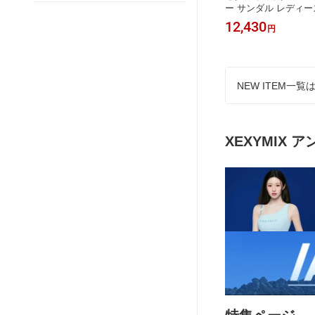
ップ Y-
ーブ レディース アシンメトリー リブ
ー サンダル レディー
ェア ピ
スリット入り トップス ヒップカバー
セックス メッシュ 
6,930
12,430
円
円
ポーツウ
ヨガウェア ヨガトップス ピラティス
様 軽量 厚底 スポー
ディース
ウェア スポーツウェア トレーニング
ーニングシューズ フ
ア ゼク
ウェア ランニングウェア ジムウェア
ーズ 運動靴 ゼクシーミ
ゼクシーミックス xfl2te1104
1801
NEW ITEM一覧
XEXYMIX 