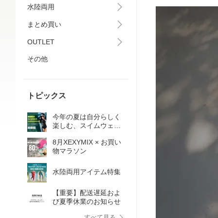
水陸両用
まとめ買い
OUTLET
その他
トピックス
今年の夏は自分らしく
楽しむ、スイムウェア
特集
8月XEXYMIX × お買い
物マラソン
水陸両用アイテム特集
【重要】配送遅延およ
び夏季休業のお知らせ
すべて見る