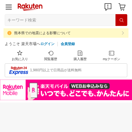
熊本県での地震による影響について
ようこそ 楽天市場へ
ログイン
会員登録
お気に入り
閲覧履歴
購入履歴
myクーポン
1,980円以上で日用品が送料無料