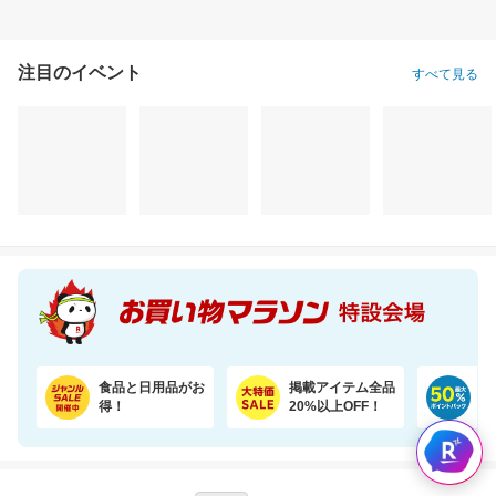
注目のイベント
すべて見る
食品と日用品がお
掲載アイテム全品
日
得！
20%以上OFF！
ポ