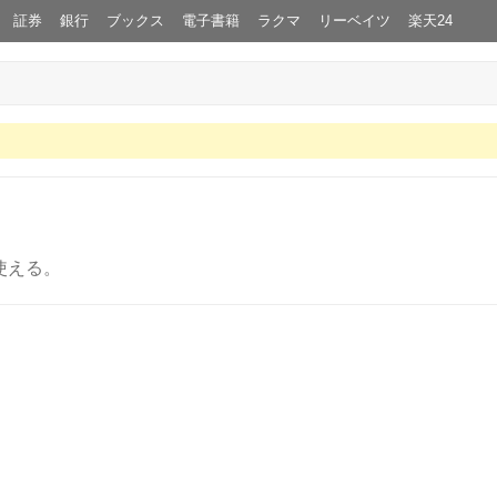
証券
銀行
ブックス
電子書籍
ラクマ
リーベイツ
楽天24
使える。