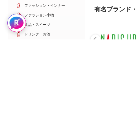
ファッション・インナー
有名ブランド・
ファッション小物
Rakuten AIで探す
食品・スイーツ
ドリンク・お酒
日用雑貨・キッチン用品
コスメ・健康・医薬品
キッズ・ベビー・玩具
家電・TV・カメラ
PC・スマホ・通信
スポーツ・ゴルフ
車・バイク
インテリア・寝具・収納
ペット・花・DIY工具
サービス・リフォーム