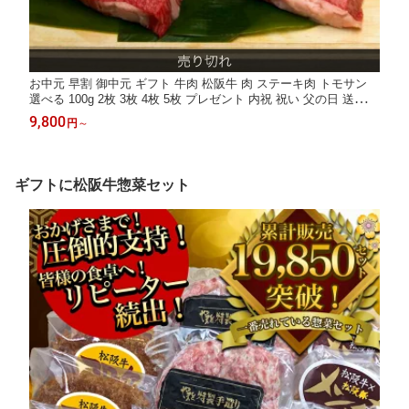
お中元 早割 御中元 ギフト 牛肉 松阪牛 肉 ステーキ肉 トモサン
選べる 100g 2枚 3枚 4枚 5枚 プレゼント 内祝 祝い 父の日 送料無
料 誕生日 人気 通販 和牛 松坂牛 食べ物 肉 冷凍 お祝い 内祝い お
9,800
円
～
返し お取り寄せグルメ
ギフトに松阪牛惣菜セット