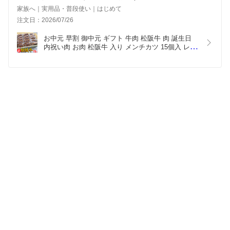
家族へ｜実用品・普段使い｜はじめて
注文日：2026/07/26
お中元 早割 御中元 ギフト 牛肉 松阪牛 肉 誕生日 
内祝い肉 お肉 松阪牛 入り メンチカツ 15個入 レン
ジでチンでOK！ 揚げてある メンチ メガ盛り 肉 料
理 肉惣菜 お惣菜 お肉 ギフト 簡単調理 一人暮らし