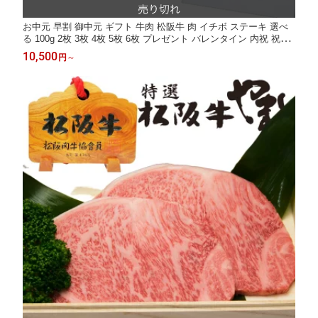
お中元 早割 御中元 ギフト 牛肉 松阪牛 肉 イチボ ステーキ 選べ
る 100g 2枚 3枚 4枚 5枚 6枚 プレゼント バレンタイン 内祝 祝い
送料無料 誕生日 和牛 松坂牛 食べ物 お肉 冷凍 お祝い 内祝い お
10,500
円
～
返し お取り寄せグルメ