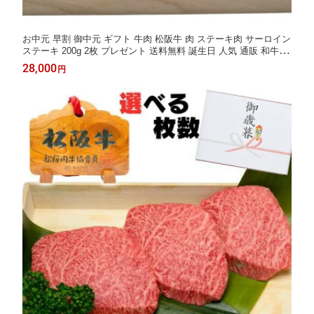
お中元 早割 御中元 ギフト 牛肉 松阪牛 肉 ステーキ肉 サーロイン
ステーキ 200g 2枚 プレゼント 送料無料 誕生日 人気 通販 和牛 松
坂牛 食べ物 ステーキセット 肉 お肉 冷凍 お祝い 内祝い お返し
28,000
円
お取り寄せグルメ