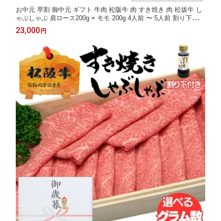
お中元 早割 御中元 ギフト 牛肉 松阪牛 肉 すき焼き 肉 松坂牛 し
ゃぶしゃぶ 肩ロース200g × モモ 200g 4人前 〜 5人前 割り下付
松阪牛 出産祝い 結婚祝い 出産内祝い 結婚内祝い 誕生日 送料無
23,000
円
料 お返し 食べ物 ギフト