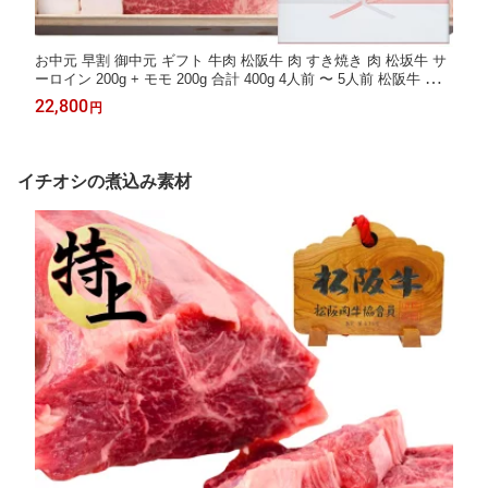
お中元 早割 御中元 ギフト 牛肉 松阪牛 肉 すき焼き 肉 松坂牛 サ
ーロイン 200g + モモ 200g 合計 400g 4人前 〜 5人前 松阪牛 ギフ
ト 出産祝い 結婚祝い 出産内祝い 結婚内祝い すき焼き肉 お返し
22,800
円
食べ物 グルメ
イチオシの煮込み素材