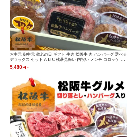
お中元 御中元 敬老の日 ギフト 牛肉 松阪牛 肉 ハンバーグ 選べる
デラックス セット A B C 残暑見舞い 内祝い メンチ コロッケ 松
坂牛 詰め合わせ お祝い返し お返し 出産祝い 結婚祝い 出産祝い
5,480
円
～
プレゼント 食べ物 内祝 送料無料 お歳暮