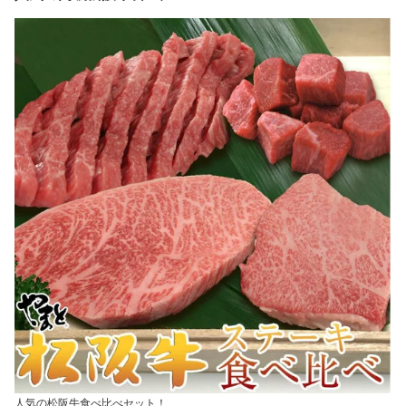
祝い 結婚祝い 出産祝い
2025 出産祝い 結婚祝い
ゼント 出産祝い 出産内
プレゼント 食べ物 内祝
出産内祝い 誕生日プレゼ
祝い お返し 食べ物 お肉
送料無料 お歳暮
ント お返し お肉 グルメ
お祝い返し
人気の松阪牛食べ比べセット！