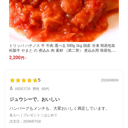
トリッパ ハチノス 牛 牛肉 選べる 500g 1kg 国産 冷凍 簡易包装
松阪牛 やまと の 煮込み 肉 素材 （第二胃） 煮込み用 簡易包装
トマト煮込み用 スープ用 イタリアン イタリア料理 に 牛肉 取り
2,200
円
～
寄せ 食品 自宅用 お取り寄せ 通販
5
2026/08/04
HIDE3720
男性
60代
ジュウシーで、おいしい
ハンバーグもメンチも、大変おいしく満足しています。
友人へ｜プレゼント｜はじめて
注文日：2026/07/18