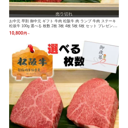
お中元 早割 御中元 ギフト 牛肉 松阪牛 肉 ランプ 牛肉 ステーキ
松坂牛 100g 選べる 枚数 2枚 3枚 4枚 5枚 6枚 セット プレゼント
送料無料 誕生日 人気 通販 和牛 セット 冷凍 お祝い 内祝い お返
10,800
円
～
し お取り寄せグルメ