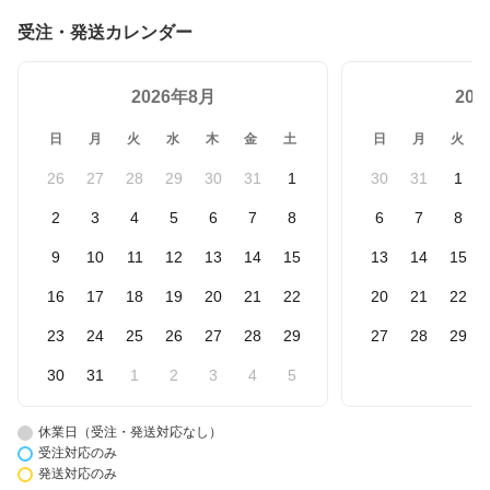
受注・発送カレンダー
2026年8月
20
日
月
火
水
木
金
土
日
月
火
26
27
28
29
30
31
1
30
31
1
2
3
4
5
6
7
8
6
7
8
9
10
11
12
13
14
15
13
14
15
16
17
18
19
20
21
22
20
21
22
23
24
25
26
27
28
29
27
28
29
30
31
1
2
3
4
5
休業日（受注・発送対応なし）
受注対応のみ
発送対応のみ