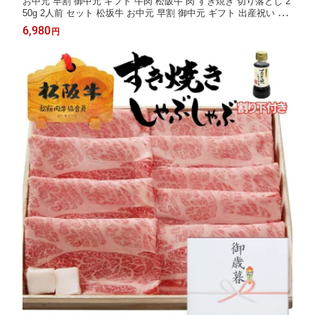
お中元 早割 御中元 ギフト 牛肉 松阪牛 肉 すき焼き 切り落とし 2
50g 2人前 セット 松坂牛 お中元 早割 御中元 ギフト 出産祝い 結
婚祝い 出産内祝い 結婚内祝い 誕生日 すき焼き肉 お返し 食べ物
6,980
円
プレゼント