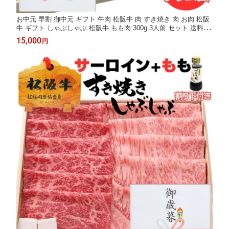
お中元 早割 御中元 ギフト 牛肉 松阪牛 肉 すき焼き 肉 お肉 松阪
牛 ギフト しゃぶしゃぶ 松阪牛 もも肉 300g 3人前 セット 送料無
料 牛肉 赤身 食べ物 内祝い 誕生日 出産祝い 結婚祝い お肉 グル
15,000
円
メ