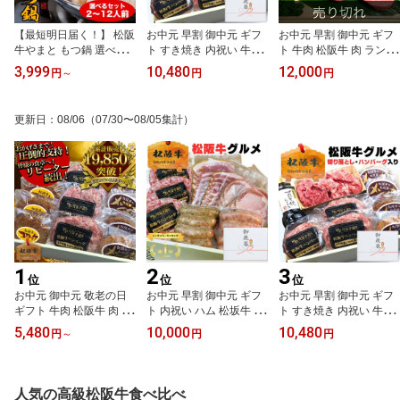
【最短明日届く！】 松阪
お中元 早割 御中元 ギフ
お中元 早割 御中元 ギフ
牛やまと もつ鍋 選べる 2
ト すき焼き 内祝い 牛肉
ト 牛肉 松阪牛 肉 ランプ
人前 4人前 6人前 8人前 1
松阪牛 肉 ハンバーグ 詰
イチボ シンシン 牛肉 ス
3,999
10,480
12,000
円
～
円
円
2人前 セット お取り寄せ
め合わせ 松坂牛 デラッ
テーキ 赤身 食べ比べ 3部
冷凍 お鍋 ランキング 1位
クス セット C ハンバー
位 100g 3枚 3人前 プレ
牛もつ鍋 醤油 送料無料
グ x3 メンチカツ x4 切り
ゼント 送料無料 誕生日
更新日
：
08/06
（07/30〜08/05集計）
グルメ プレゼント 鍋パ
落とし 250g 誕生日 プレ
お中元 早割 御中元 ギフ
ーティー ホルモン スー
ゼント 出産祝い 出産内
ト 人気 通販 和牛 冷凍 お
プ
祝い お返し 食べ物 お肉
祝い 内祝い お返し お取
お祝い返し
り寄せグルメ
1
2
3
位
位
位
お中元 御中元 敬老の日
お中元 早割 御中元 ギフ
お中元 早割 御中元 ギフ
ギフト 牛肉 松阪牛 肉 ハ
ト 内祝い ハム 松坂牛 ハ
ト すき焼き 内祝い 牛肉
ンバーグ 選べる デラッ
ンバーグ グルメ D 詰め
松阪牛 肉 ハンバーグ 詰
5,480
10,000
10,480
円
～
円
円
クス セット A B C 残暑見
合わせ ハンバーグ x3 ベ
め合わせ 松坂牛 デラッ
舞い 内祝い メンチ コロ
ーコン スライス 2 ＆ ソ
クス セット C ハンバー
ッケ 松坂牛 詰め合わせ
ーセージ 2種 ハム スライ
グ x3 メンチカツ x4 切り
お祝い返し お返し 出産
ス 2 セット 1万円 松阪牛
落とし 250g 誕生日 プレ
人気の高級松阪牛食べ比べ