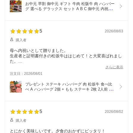
お中元 早割 御中元 ギフト 牛肉 松阪牛 肉 ハンバー
グ 選べる デラックス セット A B C 御中元 内祝い 
メンチ コロッケ 松坂牛 詰め合わせ お祝い返し お
返し 出産祝い 結婚祝い 出産祝い プレゼント 食べ
物 内祝 送料無料 お歳暮
5
2026/08/03
購入者
母へ内祝いとして贈りました。
生産者と証明書付きの松坂牛ははじめて！と大変喜ばれまし
た。
ももステーキも立派なものが届きました。
さらに表示
注文日：2026/08/01
プレゼント ステーキ ハンバーグ 肉 松坂牛 食べ比
べ A ハンバーグ 2個 + もも ステーキ 2枚 2人前 松
阪牛 出産祝い 結婚祝い 出産内祝い 結婚内祝い ギ
フト 送料無料 ステーキ肉 牛肉 食べ物 グルメ 贈り
物
5
2026/08/02
購入者
とにかく美味しいです。夕食のおかずにピッタリ！