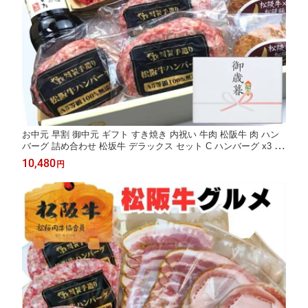
お中元 早割 御中元 ギフト すき焼き 内祝い 牛肉 松阪牛 肉 ハン
バーグ 詰め合わせ 松坂牛 デラックス セット C ハンバーグ x3 メ
ンチカツ x4 切り落とし 250g 誕生日 プレゼント 出産祝い 出産内
10,480
円
祝い お返し 食べ物 お肉 お祝い返し