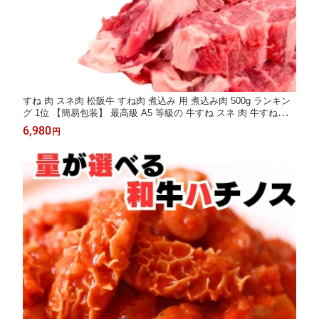
すね 肉 スネ肉 松阪牛 すね肉 煮込み 用 煮込み肉 500g ランキン
グ 1位 【簡易包装】 最高級 A5 等級の 牛すね スネ 肉 牛すね肉
牛スネ肉 ブロック 松坂牛 やまと 黒毛 和牛 牛すね ビーフシチュ
6,980
円
ー カレー