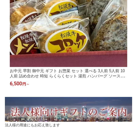
お中元 早割 御中元 ギフト お惣菜 セット 選べる 3人前 5人前 10
人前 詰め合わせ 時短 らくらくセット 湯煎 ハンバーグ ソース付
メンチカツ コロッケ レンジ OK 便利 プレゼント 内祝い 出産祝
6,500
円
～
い 牛肉 肉 食べ物 お肉 グルメ 一人暮らし
法人様の用途にもお応え致します