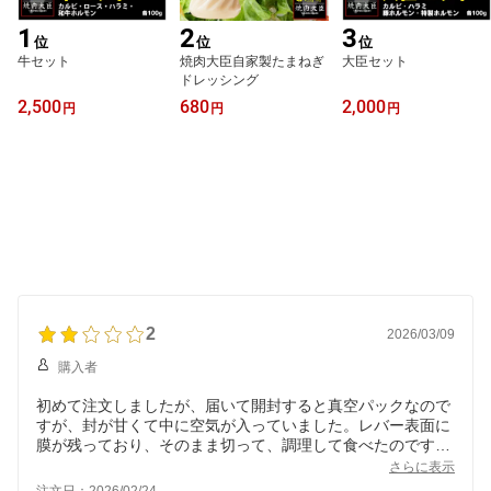
1
2
3
位
位
位
牛セット
焼肉大臣自家製たまねぎ
大臣セット
ドレッシング
2,500
680
2,000
円
円
円
2
2026/03/09
購入者
初めて注文しましたが、届いて開封すると真空パックなので
すが、封が甘くて中に空気が入っていました。レバー表面に
膜が残っており、そのまま切って、調理して食べたのです
が、噛みきれないほどでした。膜を剥ぐなどの下処理が必要
さらに表示
だと感じました。味は良かったので、惜しいです。