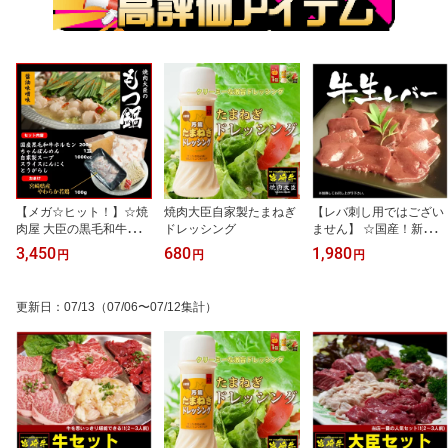
【メガ☆ヒット！】☆焼
焼肉大臣自家製たまねぎ
【レバ刺し用ではござい
肉屋 大臣の黒毛和牛もつ
ドレッシング
ません】 ☆国産！新鮮牛
鍋2013！10000食突破！
生レバー100g×3パック
3,450
680
1,980
円
円
円
1月13日楽天ランキング1
位獲得お陰様で（肉・肉
加工品、牛肉、ホルモ
更新日
：
07/13
（07/06〜07/12集計）
ン）3冠達成！！【5,000
円以上送料無料】おまけ
付き♪Νew