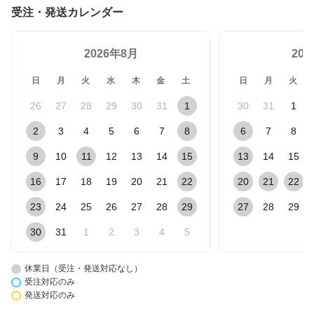
受注・発送カレンダー
2026年8月
20
日
月
火
水
木
金
土
日
月
火
26
27
28
29
30
31
1
30
31
1
2
3
4
5
6
7
8
6
7
8
9
10
11
12
13
14
15
13
14
15
16
17
18
19
20
21
22
20
21
22
23
24
25
26
27
28
29
27
28
29
30
31
1
2
3
4
5
休業日（受注・発送対応なし）
受注対応のみ
発送対応のみ