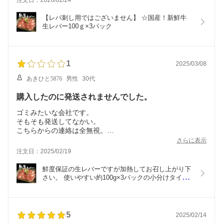
注文日：2026/02/24
【レバ刺し用ではございません】 ☆国産！新鮮牛
生レバー100ｇ×3パック
1
2025/03/08
あきひと5876
男性
30代
購入したのに発送されませんでした。
ゴミみたいな会社です。
そもそも発送してなかい。
こちらからの連絡は全無視。
その後の対応も全無視。こちらから動かないと本当に何もし
さらに表示
ないクズ会社。
注文日：2025/02/19
カスなのでﾀﾋんだ方が良いです。
鮮度保証の生レバーですが加熱してお召し上がり下
さい。 使いやすい約100g×3パックの小分けタイ
プ！【レバ刺し用ではございません】 ☆国産！新
鮮牛生レバー100g×3パック
5
2025/02/14