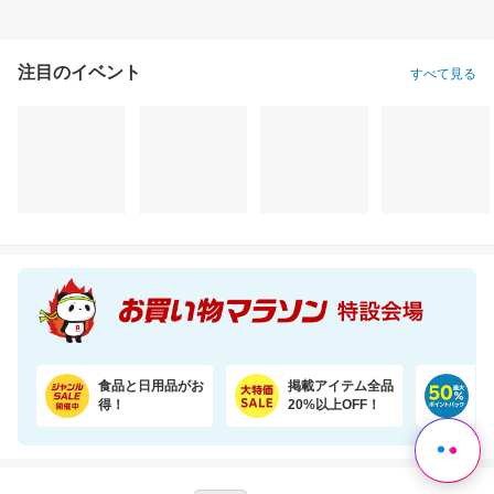
注目のイベント
すべて見る
食品と日用品がお
掲載アイテム全品
日
得！
20%以上OFF！
ポ