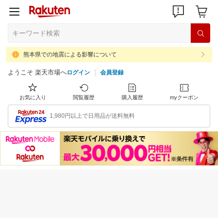
熊本県での地震による影響について
ようこそ 楽天市場へ
ログイン
会員登録
お気に入り
閲覧履歴
購入履歴
myクーポン
1,980円以上で日用品が送料無料